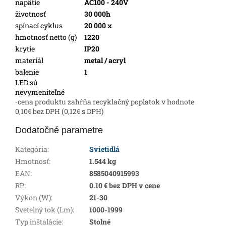
napätie
AC100 - 240V
životnosť
30 000h
spínací cyklus
20 000 x
hmotnosť netto (g)
1220
krytie
IP20
materiál
metal / acryl
balenie
1
LED sú
nevymeniteľné
-cena produktu zahŕňa recyklačný poplatok v hodnote
0,10€ bez DPH (0,12€ s DPH)
Dodatočné parametre
Kategória
:
Svietidlá
Hmotnosť
:
1.544 kg
EAN
:
8585040915993
RP
:
0.10 € bez DPH v cene
Výkon (W)
:
21-30
Svetelný tok (Lm)
:
1000-1999
Typ inštalácie
:
Stolné