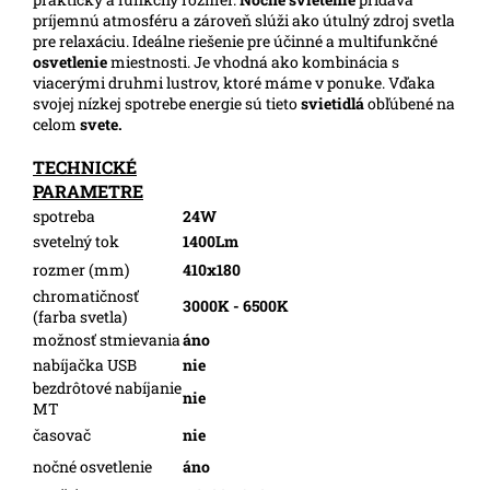
príjemnú atmosféru a zároveň slúži ako útulný zdroj svetla
pre relaxáciu. Ideálne riešenie pre účinné a multifunkčné
osvetlenie
miestnosti. Je vhodná ako kombinácia s
viacerými druhmi lustrov, ktoré máme v ponuke. Vďaka
svojej nízkej spotrebe energie sú tieto
svietidlá
obľúbené na
celom
svete.
TECHNICKÉ
PARAMETRE
spotreba
24W
svetelný tok
1400Lm
rozmer (mm)
410x180
chromatičnosť
3000K - 6500K
(farba svetla)
možnosť stmievania
áno
nabíjačka USB
nie
bezdrôtové nabíjanie
nie
MT
časovač
nie
nočné osvetlenie
áno