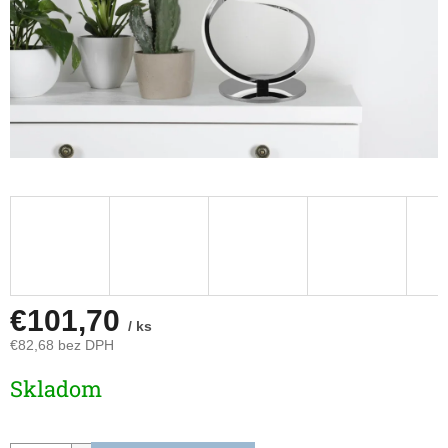
€101,70
/ ks
€82,68 bez DPH
Jednotková
Skladom
cena: