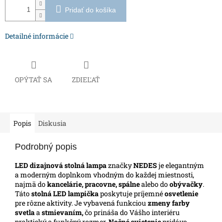
Pridať do košíka
Detailné informácie
OPÝTAŤ SA
ZDIEĽAŤ
Popis
Diskusia
Podrobný popis
LED dizajnová stolná lampa
značky
NEDES
je elegantným
a moderným doplnkom vhodným do každej miestnosti,
najmä do
kancelárie,
pracovne, spálne
alebo do
obývačky
.
Táto
stolná LED lampička
poskytuje príjemné
osvetlenie
pre rôzne aktivity. Je vybavená funkciou
zmeny farby
svetla
a
stmievaním,
čo prináša do Vášho interiéru
praktický a funkčný rozmer.
Nočné svietenie
pridáva