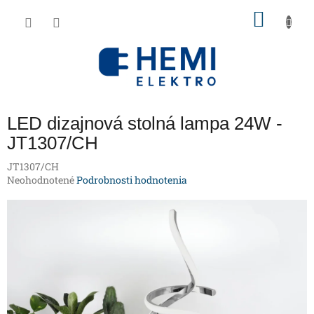
Prejsť
NÁKU
na
obsah
KOŠÍK
LED dizajnová stolná lampa 24W -
JT1307/CH
JT1307/CH
Priemerné
Neohodnotené
Podrobnosti hodnotenia
hodnotenie
produktu
je
0,0
z
5
hviezdičiek.