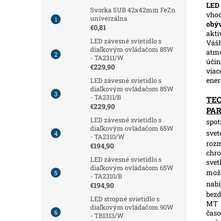
LED 
Svorka SUB 42x42mm FeZn
vhod
univerzálna
obý
€0,81
akti
LED závesné svietidlo s
Vášh
diaľkovým ovládačom 85W
atmo
- TA2311/W
účin
€229,90
viac
ener
LED závesné svietidlo s
diaľkovým ovládačom 85W
- TA2311/B
TE
€229,90
PA
LED závesné svietidlo s
spot
diaľkovým ovládačom 65W
svet
- TA2310/W
roz
€194,90
chro
LED závesné svietidlo s
svet
diaľkovým ovládačom 65W
možn
- TA2310/B
nabí
€194,90
bezd
LED stropné svietidlo s
MT
diaľkovým ovládačom 90W
čas
- TB1313/W