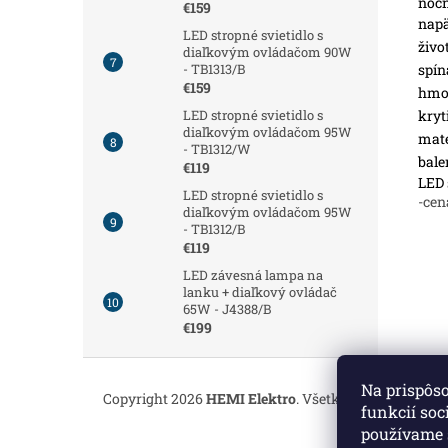
nočn
€159
napä
LED stropné svietidlo s
živo
diaľkovým ovládačom 90W
spín
- TB1313/B
€159
hmot
kryt
LED stropné svietidlo s
diaľkovým ovládačom 95W
mate
- TB1312/W
bale
€119
LED 
LED stropné svietidlo s
-cen
diaľkovým ovládačom 95W
- TB1312/B
€119
LED závesná lampa na
lanku + diaľkový ovládač
65W - J4388/B
€199
Z
á
Na prispôs
Copyright 2026
HEMI Elektro
. Všetky práva vyhrade
p
funkcií soc
ä
používame 