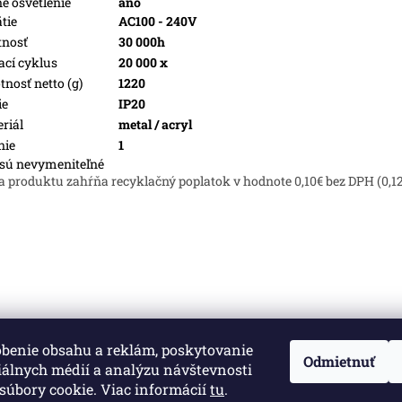
é osvetlenie
áno
tie
AC100 - 240V
tnosť
30 000h
ací cyklus
20 000 x
nosť netto (g)
1220
ie
IP20
riál
metal / acryl
nie
1
sú nevymeniteľné
a produktu zahŕňa recyklačný poplatok v hodnote 0,10€ bez DPH (0,1
obenie obsahu a reklám, poskytovanie
né.
Upraviť nastavenie cookies
Odmietnuť
iálnych médií a analýzu návštevnosti
súbory cookie. Viac informácií
tu
.