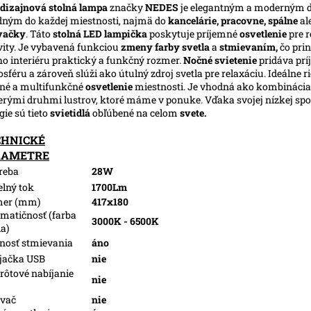
dizajnová stolná lampa
značky
NEDES
je elegantným a moderným
ným do každej miestnosti, najmä do
kancelárie,
pracovne, spálne
al
vačky
. Táto
stolná LED lampička
poskytuje príjemné
osvetlenie
pre 
vity. Je vybavená funkciou
zmeny farby svetla
a
stmievaním,
čo pri
o interiéru praktický a funkčný rozmer.
Nočné svietenie
pridáva pr
sféru a zároveň slúži ako útulný zdroj svetla pre relaxáciu. Ideálne r
né a multifunkčné
osvetlenie
miestnosti. Je vhodná ako kombinácia
erými druhmi lustrov, ktoré máme v ponuke. Vďaka svojej nízkej spo
gie sú tieto
svietidlá
obľúbené na celom
svete.
CHNICKÉ
RAMETRE
reba
28W
elný tok
1700Lm
mer (mm)
417x180
matičnosť (farba
3000K - 6500K
la)
osť stmievania
áno
jačka USB
nie
rôtové nabíjanie
nie
ovač
nie