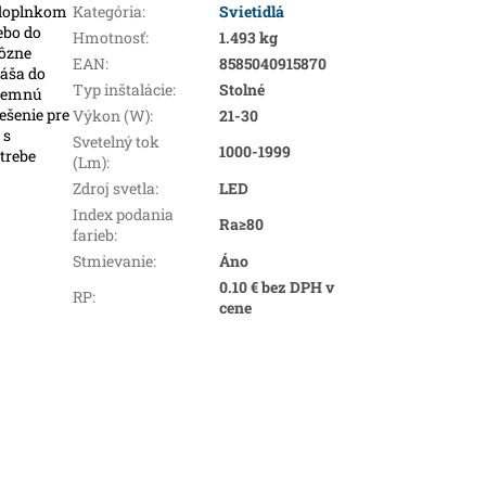
 doplnkom
Kategória
:
Svietidlá
ebo do
Hmotnosť
:
1.493 kg
rôzne
EAN
:
8585040915870
náša do
Typ inštalácie
:
Stolné
íjemnú
iešenie pre
Výkon (W)
:
21-30
 s
Svetelný tok
1000-1999
trebe
(Lm)
:
Zdroj svetla
:
LED
Index podania
Ra≥80
farieb
:
Stmievanie
:
Áno
0.10 € bez DPH v
RP
:
cene