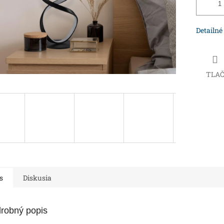
Detailné
TLA
s
Diskusia
robný popis