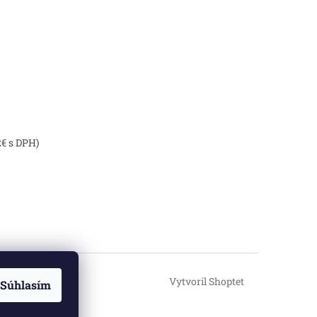
2€ s DPH)
Vytvoril Shoptet
Súhlasím