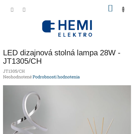
Prejsť
NÁKU
na
obsah
KOŠÍK
LED dizajnová stolná lampa 28W -
JT1305/CH
JT1305/CH
Priemerné
Neohodnotené
Podrobnosti hodnotenia
hodnotenie
produktu
je
0,0
z
5
hviezdičiek.