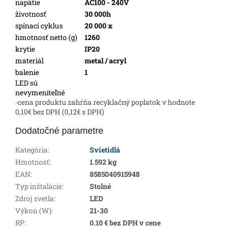
napätie
AC100 - 240V
životnosť
30 000h
spínací cyklus
20 000 x
hmotnosť netto (g)
1260
krytie
IP20
materiál
metal / acryl
balenie
1
LED sú
nevymeniteľné
-cena produktu zahŕňa recyklačný poplatok v hodnote
0,10€ bez DPH (0,12€ s DPH)
Dodatočné parametre
Kategória
:
Svietidlá
Hmotnosť
:
1.592 kg
EAN
:
8585040915948
Typ inštalácie
:
Stolné
Zdroj svetla
:
LED
Výkon (W)
:
21-30
RP
:
0.10 € bez DPH v cene