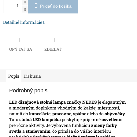
Pridať do košíka
Detailné informácie
OPÝTAŤ SA
ZDIEĽAŤ
Popis
Diskusia
Podrobný popis
LED dizajnová stolná lampa
značky
NEDES
je elegantným
a moderným doplnkom vhodným do každej miestnosti,
najmä do
kancelárie,
pracovne, spálne
alebo do
obývačky
.
Táto
stolná LED lampička
poskytuje príjemné
osvetlenie
pre rôzne aktivity. Je vybavená funkciou
zmeny farby
svetla
a
stmievaním,
čo prináša do Vášho interiéru
praktický a funkčný rozmer.
Nočné svietenie
pridáva