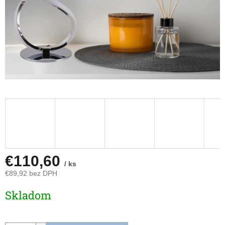
€110,60
/ ks
€89,92 bez DPH
Jednotková
Skladom
cena: