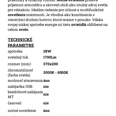
príjemnú atmosféru a zároveň slúži ako útulný zdroj svetla
pre relaxáciu. Ideálne riešenie pre účinné a multifunkčné
osvetlenie
miestnosti. Je vhodná ako kombinácia s
viacerými druhmi lustrov, ktoré máme v ponuke. Vďaka
svojej nízkej spotrebe energie sú tieto
svietidlá
obľúbené na
celom
svete.
TECHNICKÉ
PARAMETRE
spotreba
28W
svetelný tok
1700Lm
rozmer (mm)
370x200
chromatičnosť
3000K - 6500K
(farba svetla)
možnosť stmievania
áno
nabíjačka USB
nie
bezdrôtové nabíjanie
nie
MT
časovač
nie
nočné osvetlenie
áno