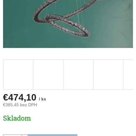
€474,10
/ ks
€385,45 bez DPH
Jednotková
Skladom
cena: