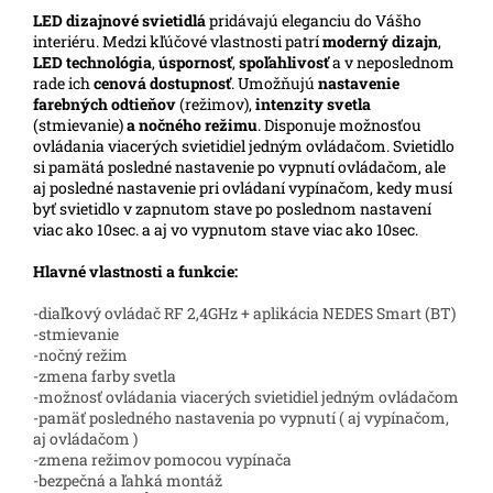
LED
dizajnové svietidlá
pridávajú eleganciu do Vášho
interiéru. Medzi kľúčové vlastnosti patrí
moderný dizajn
,
LED technológia
,
úspornosť
,
spoľahlivosť
a v neposlednom
rade ich
cenová dostupnosť
. Umožňujú
nastavenie
farebných odtieňov
(režimov),
intenzity svetla
(stmievanie)
a nočného režimu
. Disponuje možnosťou
ovládania viacerých svietidiel jedným ovládačom. Svietidlo
si pamätá posledné nastavenie po vypnutí ovládačom, ale
aj posledné nastavenie pri ovládaní vypínačom, kedy musí
byť svietidlo v zapnutom stave po poslednom nastavení
viac ako 10sec. a aj vo vypnutom stave viac ako 10sec.
Hlavné vlastnosti a funkcie:
-diaľkový ovládač RF 2,4GHz + aplikácia NEDES Smart (BT)
-stmievanie
-nočný režim
-zmena farby svetla
-možnosť ovládania viacerých svietidiel jedným ovládačom
-pamäť posledného nastavenia po vypnutí ( aj vypínačom,
aj ovládačom )
-zmena režimov pomocou vypínača
-bezpečná a ľahká montáž