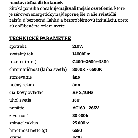
-
nastaviteľná dĺžka laniek
Široká ponuka obsahuje
najkvalitnejšie osvetlenie
, ktoré
je zároveň energeticky najúspornejšie. Naše
svietidlá
zaisťujú bezpečnú, ľahkú a bezproblémovú inštaláciu, preto
sú obľúbené na celom
svete
.
TECHNICKÉ PARAMETRE
spotreba
210W
svetelný tok
14000Lm
rozmer (mm)
Ø400+Ø600+Ø800
chromatičnosť (farba svetla)
3000K - 6500K
stmievanie
áno
nočný režim
áno
diaľkový ovládač
RF 2,4GHz
uhol svetla
180°
napätie
AC160 - 265V
životnosť
30 000h
spínací cyklus
25 000 x
hmotnosť netto (g)
6580
krytie
IP20