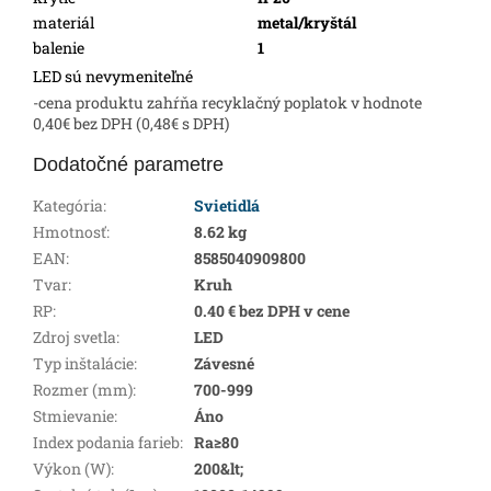
materiál
metal/kryštál
balenie
1
LED sú nevymeniteľné
-cena produktu zahŕňa recyklačný poplatok v hodnote
0,40€ bez DPH (0,48€ s DPH)
Dodatočné parametre
Kategória
:
Svietidlá
Hmotnosť
:
8.62 kg
EAN
:
8585040909800
Tvar
:
Kruh
RP
:
0.40 € bez DPH v cene
Zdroj svetla
:
LED
Typ inštalácie
:
Závesné
Rozmer (mm)
:
700-999
Stmievanie
:
Áno
Index podania farieb
:
Ra≥80
Výkon (W)
:
200&lt;