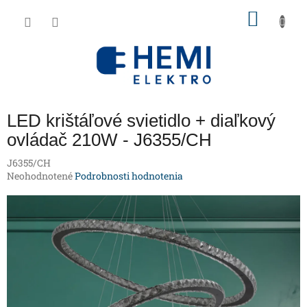
Prejsť
NÁKU
na
obsah
KOŠÍK
LED krištáľové svietidlo + diaľkový
ovládač 210W - J6355/CH
J6355/CH
Priemerné
Neohodnotené
Podrobnosti hodnotenia
hodnotenie
produktu
je
0,0
z
5
hviezdičiek.