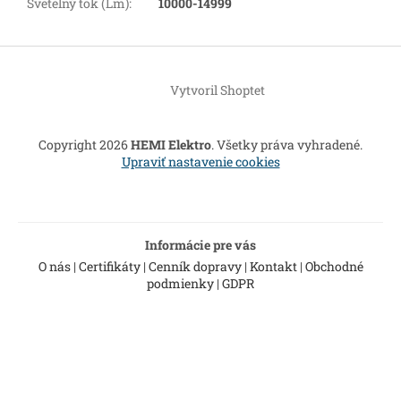
Svetelný tok (Lm)
:
10000-14999
Z
á
Vytvoril Shoptet
p
ä
t
Copyright 2026
HEMI Elektro
. Všetky práva vyhradené.
i
Upraviť nastavenie cookies
e
Informácie pre vás
O nás
|
Certifikáty
|
Cenník dopravy
|
Kontakt
|
Obchodné
podmienky
|
GDPR