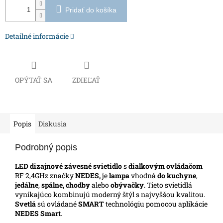
Pridať do košíka
Detailné informácie
OPÝTAŤ SA
ZDIEĽAŤ
Popis
Diskusia
Podrobný popis
LED dizajnové závesné svietidlo
s
diaľkovým ovládačom
RF 2,4GHz značky
NEDES,
je
lampa
vhodná
do kuchyne
,
jedálne
,
spálne, chodby
alebo
obývačky
. Tieto svietidlá
vynikajúco kombinujú moderný štýl s najvyššou kvalitou.
Svetlá
sú ovládané
SMART
technológiu pomocou aplikácie
NEDES Smart
.