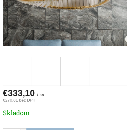
€333,10
/ ks
€270,81 bez DPH
Jednotková
Skladom
cena: