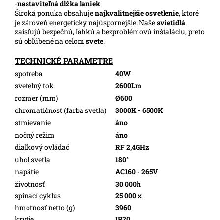
-
nastaviteľná dĺžka laniek
Široká ponuka obsahuje
najkvalitnejšie osvetlenie
, ktoré
je zároveň energeticky najúspornejšie. Naše
svietidlá
zaisťujú bezpečnú, ľahkú a bezproblémovú inštaláciu, preto
sú obľúbené na celom
svete
.
TECHNICKÉ PARAMETRE
spotreba
40W
svetelný tok
2600Lm
rozmer (mm)
Ø600
chromatičnosť (farba svetla)
3000K - 6500K
stmievanie
áno
nočný režim
áno
diaľkový ovládač
RF 2,4GHz
uhol svetla
180°
napätie
AC160 - 265V
životnosť
30 000h
spínací cyklus
25 000 x
hmotnosť netto (g)
3960
krytie
IP20