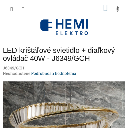
Prejsť
NÁKU
na
obsah
KOŠÍK
LED krištáľové svietidlo + diaľkový
ovládač 40W - J6349/GCH
J6349/GCH
Priemerné
Neohodnotené
Podrobnosti hodnotenia
hodnotenie
produktu
je
0,0
z
5
hviezdičiek.