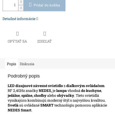
Pridať do košíka
Detailné informácie
OPÝTAŤ SA
ZDIEĽAŤ
Popis
Diskusia
Podrobný popis
LED dizajnové závesné svietidlo
s
diaľkovým ovládačom
RF 2,4GHz značky
NEDES,
je
lampa
vhodná
do kuchyne
,
jedálne
,
spálne, chodby
alebo
obývačky
. Tieto svietidlá
vynikajúco kombinujú moderný štýl s najvyššou kvalitou.
Svetlá
sú ovládané
SMART
technológiu pomocou aplikácie
NEDES Smart
.