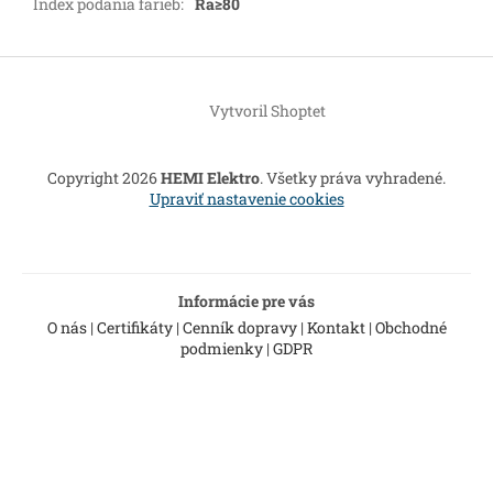
Index podania farieb
:
Ra≥80
Z
á
Vytvoril Shoptet
p
ä
t
Copyright 2026
HEMI Elektro
. Všetky práva vyhradené.
i
Upraviť nastavenie cookies
e
Informácie pre vás
O nás
|
Certifikáty
|
Cenník dopravy
|
Kontakt
|
Obchodné
podmienky
|
GDPR