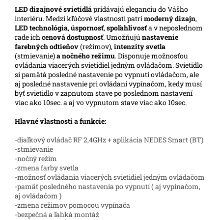
LED
dizajnové svietidlá
pridávajú eleganciu do Vášho
interiéru. Medzi kľúčové vlastnosti patrí
moderný dizajn
,
LED technológia
,
úspornosť
,
spoľahlivosť
a v neposlednom
rade ich
cenová dostupnosť
. Umožňujú
nastavenie
farebných odtieňov
(režimov),
intenzity svetla
(stmievanie)
a nočného režimu
. Disponuje možnosťou
ovládania viacerých svietidiel jedným ovládačom. Svietidlo
si pamätá posledné nastavenie po vypnutí ovládačom, ale
aj posledné nastavenie pri ovládaní vypínačom, kedy musí
byť svietidlo v zapnutom stave po poslednom nastavení
viac ako 10sec. a aj vo vypnutom stave viac ako 10sec.
Hlavné vlastnosti a funkcie:
-diaľkový ovládač RF 2,4GHz + aplikácia NEDES Smart (BT)
-stmievanie
-nočný režim
-zmena farby svetla
-možnosť ovládania viacerých svietidiel jedným ovládačom
-pamäť posledného nastavenia po vypnutí ( aj vypínačom,
aj ovládačom )
-zmena režimov pomocou vypínača
-bezpečná a ľahká montáž