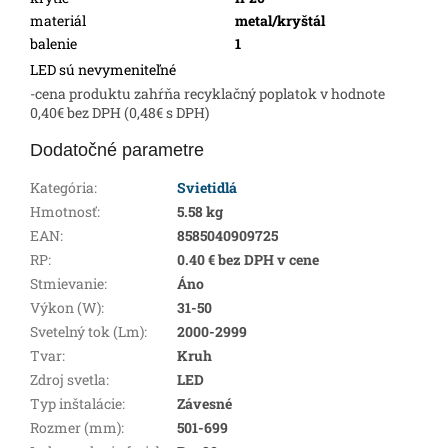
materiál
metal/kryštál
balenie
1
LED sú nevymeniteľné
-cena produktu zahŕňa recyklačný poplatok v hodnote
0,40€ bez DPH (0,48€ s DPH)
Dodatočné parametre
Kategória
:
Svietidlá
Hmotnosť
:
5.58 kg
EAN
:
8585040909725
RP
:
0.40 € bez DPH v cene
Stmievanie
:
Áno
Výkon (W)
:
31-50
Svetelný tok (Lm)
:
2000-2999
Tvar
:
Kruh
Zdroj svetla
:
LED
Typ inštalácie
:
Závesné
Rozmer (mm)
:
501-699