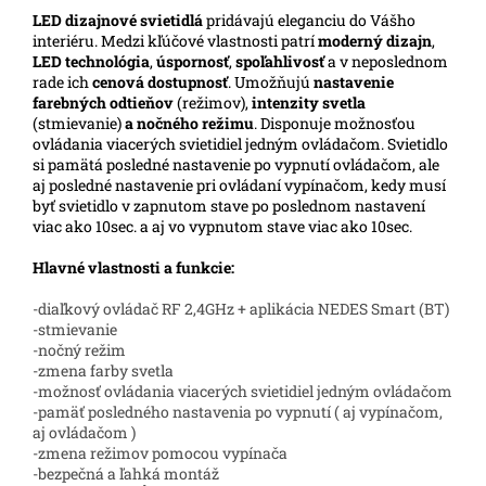
LED
dizajnové svietidlá
pridávajú eleganciu do Vášho
interiéru. Medzi kľúčové vlastnosti patrí
moderný dizajn
,
LED technológia
,
úspornosť
,
spoľahlivosť
a v neposlednom
rade ich
cenová dostupnosť
. Umožňujú
nastavenie
farebných odtieňov
(režimov),
intenzity svetla
(stmievanie)
a nočného režimu
. Disponuje možnosťou
ovládania viacerých svietidiel jedným ovládačom. Svietidlo
si pamätá posledné nastavenie po vypnutí ovládačom, ale
aj posledné nastavenie pri ovládaní vypínačom, kedy musí
byť svietidlo v zapnutom stave po poslednom nastavení
viac ako 10sec. a aj vo vypnutom stave viac ako 10sec.
Hlavné vlastnosti a funkcie:
-diaľkový ovládač RF 2,4GHz + aplikácia NEDES Smart (BT)
-stmievanie
-nočný režim
-zmena farby svetla
-možnosť ovládania viacerých svietidiel jedným ovládačom
-pamäť posledného nastavenia po vypnutí ( aj vypínačom,
aj ovládačom )
-zmena režimov pomocou vypínača
-bezpečná a ľahká montáž