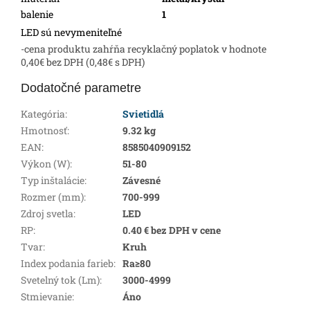
balenie
1
LED sú nevymeniteľné
-cena produktu zahŕňa recyklačný poplatok v hodnote
0,40€ bez DPH (0,48€ s DPH)
Dodatočné parametre
Kategória
:
Svietidlá
Hmotnosť
:
9.32 kg
EAN
:
8585040909152
Výkon (W)
:
51-80
Typ inštalácie
:
Závesné
Rozmer (mm)
:
700-999
Zdroj svetla
:
LED
RP
:
0.40 € bez DPH v cene
Tvar
:
Kruh
Index podania farieb
:
Ra≥80
Svetelný tok (Lm)
:
3000-4999
Stmievanie
:
Áno