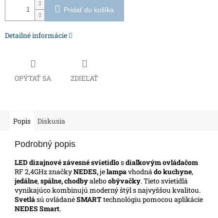
Pridať do košíka
Detailné informácie
OPÝTAŤ SA
ZDIEĽAŤ
Popis
Diskusia
Podrobný popis
LED dizajnové závesné svietidlo
s
diaľkovým ovládačom
RF 2,4GHz značky
NEDES,
je
lampa
vhodná
do kuchyne
,
jedálne
,
spálne, chodby
alebo
obývačky
. Tieto svietidlá
vynikajúco kombinujú moderný štýl s najvyššou kvalitou.
Svetlá
sú ovládané
SMART
technológiu pomocou aplikácie
NEDES Smart
.