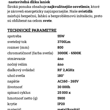
-
nastaviteľná dĺžka laniek
Široká ponuka obsahuje
najkvalitnejšie osvetlenie
, ktoré
je zároveň energeticky najúspornejšie. Naše
svietidlá
zaisťujú bezpečnú, ľahkú a bezproblémovú inštaláciu, preto
sú obľúbené na celom
svete
.
TECHNICKÉ PARAMETRE
spotreba
55W
svetelný tok
3700Lm
rozmer (mm)
800
chromatičnosť (farba svetla)
3000K - 6500K
stmievanie
áno
nočný režim
áno
diaľkový ovládač
RF 2,4GHz
uhol svetla
180°
napätie
AC160 - 265V
životnosť
30 000h
spínací cyklus
25 000 x
hmotnosť netto (g)
5900
krytie
IP20
materiál
metal/kryštál