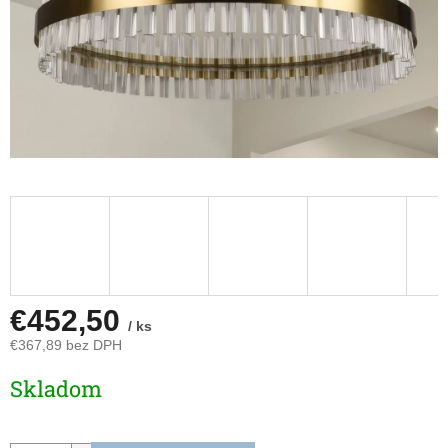
€452,50
/ ks
€367,89 bez DPH
Jednotková
Skladom
cena: