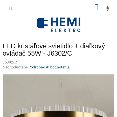
Prejsť
NÁKU
na
obsah
KOŠÍK
LED krištáľové svietidlo + diaľkový
ovládač 55W - J6302/C
J6302/C
Priemerné
Neohodnotené
Podrobnosti hodnotenia
hodnotenie
produktu
je
0,0
z
5
hviezdičiek.