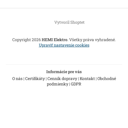
Z
á
Vytvoril Shoptet
p
ä
t
Copyright 2026
HEMI Elektro
. Všetky práva vyhradené.
i
Upraviť nastavenie cookies
e
Informácie pre vás
O nás
|
Certifikáty
|
Cenník dopravy
|
Kontakt
|
Obchodné
podmienky
|
GDPR