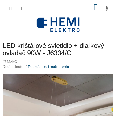
Prejsť
NÁKU
na
obsah
KOŠÍK
LED krištáľové svietidlo + diaľkový
ovládač 90W - J6334/C
J6334/C
Priemerné
Neohodnotené
Podrobnosti hodnotenia
hodnotenie
produktu
je
0,0
z
5
hviezdičiek.