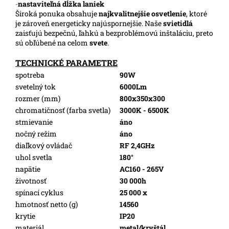
-
nastaviteľná dĺžka laniek
Široká ponuka obsahuje
najkvalitnejšie osvetlenie
, ktoré
je zároveň energeticky najúspornejšie. Naše
svietidlá
zaisťujú bezpečnú, ľahkú a bezproblémovú inštaláciu, preto
sú obľúbené na celom
svete
.
TECHNICKÉ PARAMETRE
spotreba
90W
svetelný tok
6000Lm
rozmer (mm)
800x350x300
chromatičnosť (farba svetla)
3000K - 6500K
stmievanie
áno
nočný režim
áno
diaľkový ovládač
RF 2,4GHz
uhol svetla
180°
napätie
AC160 - 265V
životnosť
30 000h
spínací cyklus
25 000 x
hmotnosť netto (g)
14560
krytie
IP20
materiál
metal/kryštál