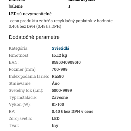
balenie
1
LED sú nevymeniteľné
-cena produktu zahŕňa recyklačný poplatok v hodnote
0,40€ bez DPH (0,48€ s DPH)
Dodatočné parametre
Kategória
:
Svietidlá
Hmotnosť
:
16.12 kg
EAN
:
8585040909510
Rozmer (mm)
:
700-999
Index podania farieb
:
Ra≥80
Stmievanie
:
Áno
Svetelný tok (Lm)
:
5000-9999
Typ inštalácie
:
Závesné
Výkon (W)
:
81-100
RP
:
0.40 € bez DPH v cene
Zdroj svetla
:
LED
Tvar
:
Iný