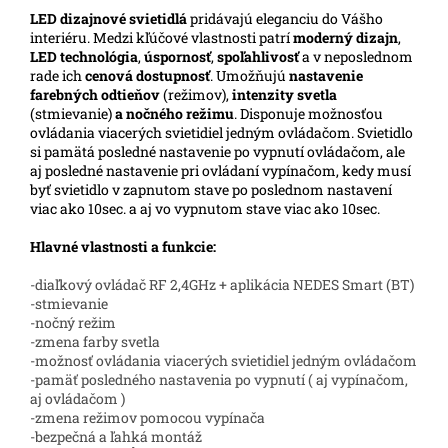
LED
dizajnové svietidlá
pridávajú eleganciu do Vášho
interiéru. Medzi kľúčové vlastnosti patrí
moderný dizajn
,
LED technológia
,
úspornosť
,
spoľahlivosť
a v neposlednom
rade ich
cenová dostupnosť
. Umožňujú
nastavenie
farebných odtieňov
(režimov),
intenzity svetla
(stmievanie)
a nočného režimu
. Disponuje možnosťou
ovládania viacerých svietidiel jedným ovládačom. Svietidlo
si pamätá posledné nastavenie po vypnutí ovládačom, ale
aj posledné nastavenie pri ovládaní vypínačom, kedy musí
byť svietidlo v zapnutom stave po poslednom nastavení
viac ako 10sec. a aj vo vypnutom stave viac ako 10sec.
Hlavné vlastnosti a funkcie:
-diaľkový ovládač RF 2,4GHz + aplikácia NEDES Smart (BT)
-stmievanie
-nočný režim
-zmena farby svetla
-možnosť ovládania viacerých svietidiel jedným ovládačom
-pamäť posledného nastavenia po vypnutí ( aj vypínačom,
aj ovládačom )
-zmena režimov pomocou vypínača
-bezpečná a ľahká montáž