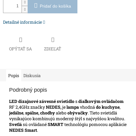
Pridať do košíka
Detailné informácie
OPÝTAŤ SA
ZDIEĽAŤ
Popis
Diskusia
Podrobný popis
LED dizajnové závesné svietidlo
s
diaľkovým ovládačom
RF 2,4GHz značky
NEDES,
je
lampa
vhodná
do kuchyne
,
jedálne
,
spálne, chodby
alebo
obývačky
. Tieto svietidlá
vynikajúco kombinujú moderný štýl s najvyššou kvalitou.
Svetlá
sú ovládané
SMART
technológiu pomocou aplikácie
NEDES Smart
.