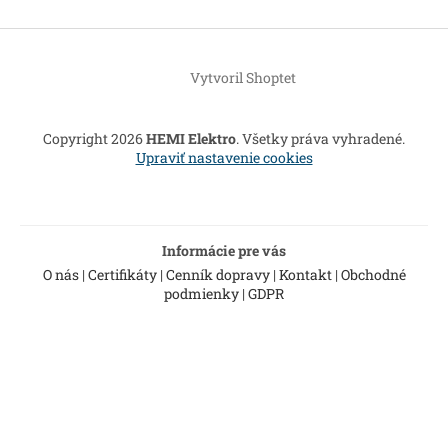
Z
á
Vytvoril Shoptet
p
ä
t
Copyright 2026
HEMI Elektro
. Všetky práva vyhradené.
i
Upraviť nastavenie cookies
e
Informácie pre vás
O nás
|
Certifikáty
|
Cenník dopravy
|
Kontakt
|
Obchodné
podmienky
|
GDPR