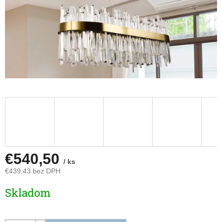
€540,50
/ ks
€439,43 bez DPH
Jednotková
Skladom
cena: