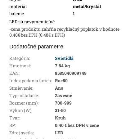
materiál
metal/kryštál
balenie
1
LED sú nevymeniteľné
-cena produktu zahŕňa recyklačný poplatok v hodnote
0,40€ bez DPH (0,48€ s DPH)
Dodatočné parametre
Kategória
:
Svietidlá
Hmotnosť
:
7.84 kg
EAN
:
8585040909749
Index podania farieb
:
Ra≥80
Stmievanie
:
Áno
Typ inštalácie
:
Závesné
Rozmer (mm)
:
700-999
Výkon (W)
:
31-50
Tvar
:
Kruh
RP
:
0.40 € bez DPH v cene
Zdroj svetla
:
LED