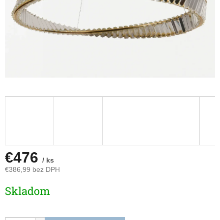
€476
/ ks
€386,99 bez DPH
Jednotková
Skladom
cena: