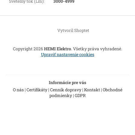
Svetelný tok (Lm)
:
3000-4999
Z
á
Vytvoril Shoptet
p
ä
t
Copyright 2026
HEMI Elektro
. Všetky práva vyhradené.
i
Upraviť nastavenie cookies
e
Informácie pre vás
O nás
|
Certifikáty
|
Cenník dopravy
|
Kontakt
|
Obchodné
podmienky
|
GDPR