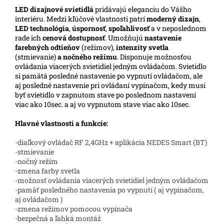
LED
dizajnové svietidlá
pridávajú eleganciu do Vášho
interiéru. Medzi kľúčové vlastnosti patrí
moderný dizajn
,
LED technológia
,
úspornosť
,
spoľahlivosť
a v neposlednom
rade ich
cenová dostupnosť
. Umožňujú
nastavenie
farebných odtieňov
(režimov),
intenzity svetla
(stmievanie)
a nočného režimu
. Disponuje možnosťou
ovládania viacerých svietidiel jedným ovládačom. Svietidlo
si pamätá posledné nastavenie po vypnutí ovládačom, ale
aj posledné nastavenie pri ovládaní vypínačom, kedy musí
byť svietidlo v zapnutom stave po poslednom nastavení
viac ako 10sec. a aj vo vypnutom stave viac ako 10sec.
Hlavné vlastnosti a funkcie:
-diaľkový ovládač RF 2,4GHz + aplikácia NEDES Smart (BT)
-stmievanie
-nočný režim
-zmena farby svetla
-možnosť ovládania viacerých svietidiel jedným ovládačom
-pamäť posledného nastavenia po vypnutí ( aj vypínačom,
aj ovládačom )
-zmena režimov pomocou vypínača
-bezpečná a ľahká montáž