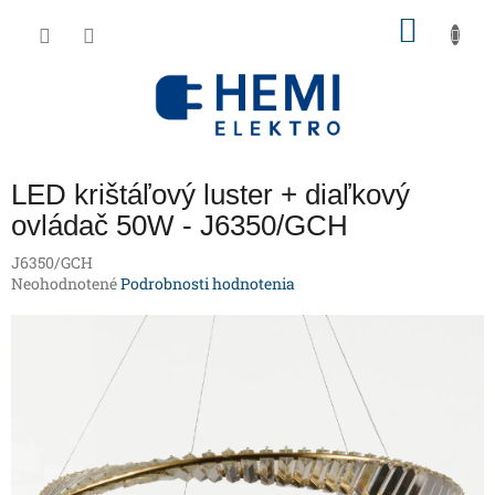
Prejsť
NÁKU
na
obsah
KOŠÍK
LED krištáľový luster + diaľkový
ovládač 50W - J6350/GCH
J6350/GCH
Priemerné
Neohodnotené
Podrobnosti hodnotenia
hodnotenie
produktu
je
0,0
z
5
hviezdičiek.