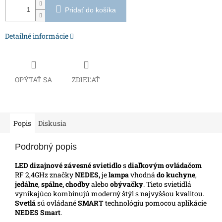
Pridať do košíka
Detailné informácie
OPÝTAŤ SA
ZDIEĽAŤ
Popis
Diskusia
Podrobný popis
LED dizajnové závesné svietidlo
s
diaľkovým ovládačom
RF 2,4GHz značky
NEDES,
je
lampa
vhodná
do kuchyne
,
jedálne
,
spálne, chodby
alebo
obývačky
. Tieto svietidlá
vynikajúco kombinujú moderný štýl s najvyššou kvalitou.
Svetlá
sú ovládané
SMART
technológiu pomocou aplikácie
NEDES Smart
.