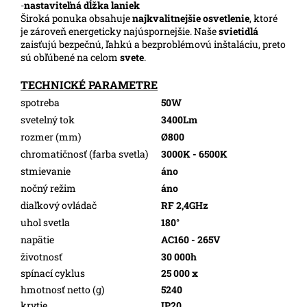
-
nastaviteľná dĺžka laniek
Široká ponuka obsahuje
najkvalitnejšie osvetlenie
, ktoré
je zároveň energeticky najúspornejšie. Naše
svietidlá
zaisťujú bezpečnú, ľahkú a bezproblémovú inštaláciu, preto
sú obľúbené na celom
svete
.
TECHNICKÉ PARAMETRE
spotreba
50W
svetelný tok
3400Lm
rozmer (mm)
Ø800
chromatičnosť (farba svetla)
3000K - 6500K
stmievanie
áno
nočný režim
áno
diaľkový ovládač
RF 2,4GHz
uhol svetla
180°
napätie
AC160 - 265V
životnosť
30 000h
spínací cyklus
25 000 x
hmotnosť netto (g)
5240
krytie
IP20