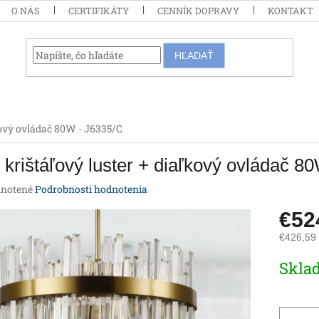
O NÁS
CERTIFIKÁTY
CENNÍK DOPRAVY
KONTAKT
HĽADAŤ
kový ovládač 80W - J6335/C
krištáľový luster + diaľkový ovládač 8
rné
notené
Podrobnosti hodnotenia
enie
€52
tu
€426,59
Jednotk
Skla
cena:
iek.