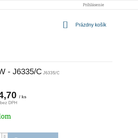
OBCHODNÉ PODMIENKY
PODMIENKY OCHRANY OSOBNÝCH
Prihlásenie
NÁKUPNÝ
Prázdny košík
KOŠÍK
0W - J6335/C
J6335/C
4,70
/ ks
 bez DPH
ová
dom