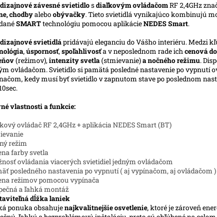
dizajnové závesné svietidlo
s
diaľkovým ovládačom
RF 2,4GHz zna
ne, chodby
alebo
obývačky
. Tieto svietidlá vynikajúco kombinujú m
ádané
SMART
technológiu pomocou aplikácie
NEDES Smart
.
dizajnové svietidlá
pridávajú eleganciu do Vášho interiéru. Medzi kľ
nológia
,
úspornosť
,
spoľahlivosť
a v neposlednom rade ich
cenová do
ieňov
(režimov),
intenzity svetla
(stmievanie)
a nočného režimu
. Dis
ým ovládačom. Svietidlo si pamätá posledné nastavenie po vypnutí ov
načom, kedy musí byť svietidlo v zapnutom stave po poslednom nasta
10sec.
né vlastnosti a funkcie:
ľkový ovládač RF 2,4GHz + aplikácia NEDES Smart (BT)
ievanie
ný režim
na farby svetla
nosť ovládania viacerých svietidiel jedným ovládačom
äť posledného nastavenia po vypnutí ( aj vypínačom, aj ovládačom )
ena režimov pomocou vypínača
pečná a ľahká montáž
taviteľná dĺžka laniek
ká ponuka obsahuje
najkvalitnejšie osvetlenie
, ktoré je zároveň ene
ečnú, ľahkú a bezproblémovú inštaláciu, preto sú obľúbené na celo