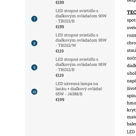
€159
LED stropné svietidlo s
TE
diaľkovým ovládačom 90W
spot
- TB1313/B
€159
svet
roz
LED stropné svietidlo s
diaľkovým ovládačom 95W
chro
- TB1312/W
stmi
€119
nočn
LED stropné svietidlo s
diaľkovým ovládačom 95W
diaľ
- TB1312/B
uhol
€119
napä
LED závesná lampa na
živo
lanku + diaľkový ovládač
65W - J4388/B
spín
€199
hmot
kryt
mate
bale
LED 