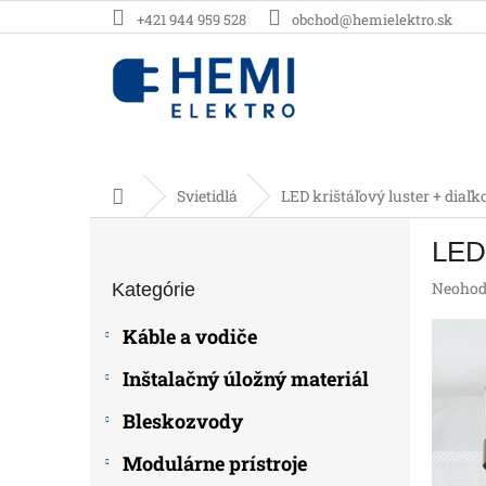
Prejsť
+421 944 959 528
obchod@hemielektro.sk
na
obsah
Domov
Svietidlá
LED krištáľový luster + diaľ
B
LED 
o
Preskočiť
č
Prieme
Neohod
Kategórie
kategórie
n
hodnot
ý
produk
Káble a vodiče
p
je
0,0
a
Inštalačný úložný materiál
z
n
5
e
Bleskozvody
hviezdič
l
Modulárne prístroje