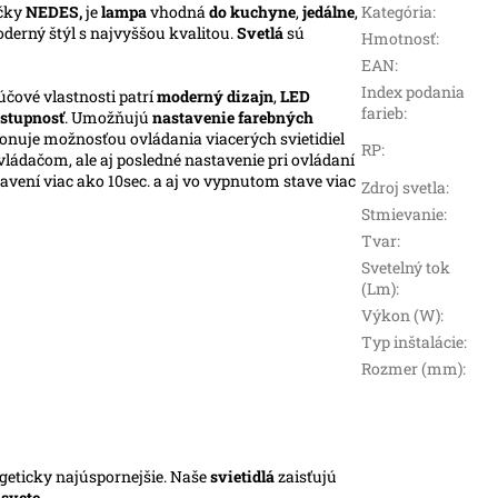
čky
NEDES,
je
lampa
vhodná
do kuchyne
,
jedálne
,
Kategória
:
oderný štýl s najvyššou kvalitou.
Svetlá
sú
Hmotnosť
:
EAN
:
Index podania
účové vlastnosti patrí
moderný dizajn
,
LED
farieb
:
stupnosť
. Umožňujú
nastavenie farebných
ponuje možnosťou ovládania viacerých svietidiel
RP
:
ládačom, ale aj posledné nastavenie pri ovládaní
vení viac ako 10sec. a aj vo vypnutom stave viac
Zdroj svetla
:
Stmievanie
:
Tvar
:
Svetelný tok
(Lm)
:
Výkon (W)
:
Typ inštalácie
:
Rozmer (mm)
:
rgeticky najúspornejšie. Naše
svietidlá
zaisťujú
m
svete
.