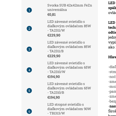
LED 
Svorka SUB 42x42mm FeZn
spál
univerzálna
ovl
€0,81
LED závesné svietidlo s
LED
diaľkovým ovládačom 85W
tech
- TA2311/W
odt
€229,90
jedn
vypí
LED závesné svietidlo s
diaľkovým ovládačom 85W
ako 
- TA2311/B
€229,90
Hlav
LED závesné svietidlo s
-dia
diaľkovým ovládačom 65W
-stm
- TA2310/W
-noč
€194,90
-zme
LED závesné svietidlo s
-mož
diaľkovým ovládačom 65W
-pam
- TA2310/B
-zm
€194,90
-bez
LED stropné svietidlo s
-
nas
diaľkovým ovládačom 90W
Širo
- TB1313/W
bezp