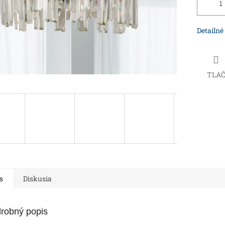
Detailné
TLA
s
Diskusia
robný popis