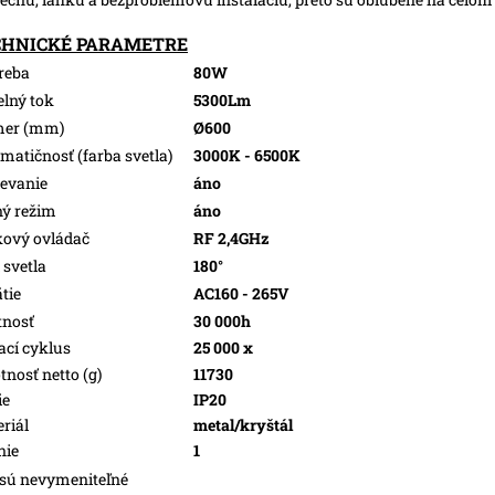
CHNICKÉ PARAMETRE
reba
80W
elný tok
5300Lm
mer (mm)
Ø600
matičnosť (farba svetla)
3000K - 6500K
evanie
áno
ý režim
áno
kový ovládač
RF 2,4GHz
 svetla
180°
tie
AC160 - 265V
tnosť
30 000h
ací cyklus
25 000 x
nosť netto (g)
11730
ie
IP20
riál
metal/kryštál
nie
1
sú nevymeniteľné