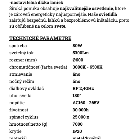
-
nastaviteľná dĺžka laniek
Široká ponuka obsahuje
najkvalitnejšie osvetlenie
, ktoré
je zároveň energeticky najúspornejšie. Naše
svietidlá
zaisťujú bezpečnú, ľahkú a bezproblémovú inštaláciu, preto
sú obľúbené na celom
svete
.
TECHNICKÉ PARAMETRE
spotreba
80W
svetelný tok
5300Lm
rozmer (mm)
Ø600
chromatičnosť (farba svetla)
3000K - 6500K
stmievanie
áno
nočný režim
áno
diaľkový ovládač
RF 2,4GHz
uhol svetla
180°
napätie
AC160 - 265V
životnosť
30 000h
spínací cyklus
25 000 x
hmotnosť netto (g)
7000
krytie
IP20
materiál
metal/kryštál