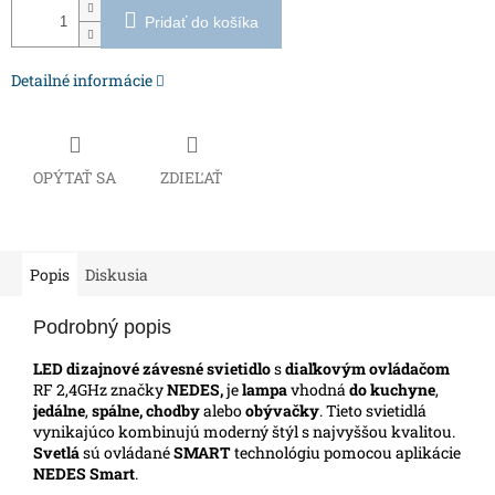
Pridať do košíka
Detailné informácie
OPÝTAŤ SA
ZDIEĽAŤ
Popis
Diskusia
Podrobný popis
LED dizajnové závesné svietidlo
s
diaľkovým ovládačom
RF 2,4GHz značky
NEDES,
je
lampa
vhodná
do kuchyne
,
jedálne
,
spálne, chodby
alebo
obývačky
. Tieto svietidlá
vynikajúco kombinujú moderný štýl s najvyššou kvalitou.
Svetlá
sú ovládané
SMART
technológiu pomocou aplikácie
NEDES Smart
.