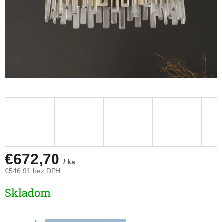
€672,70
/ ks
€546,91 bez DPH
Jednotková
Skladom
cena: