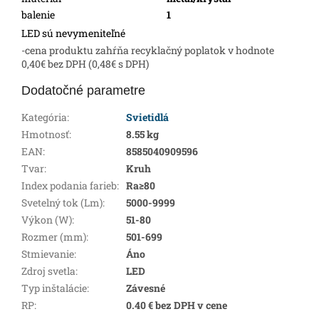
balenie
1
LED sú nevymeniteľné
-cena produktu zahŕňa recyklačný poplatok v hodnote
0,40€ bez DPH (0,48€ s DPH)
Dodatočné parametre
Kategória
:
Svietidlá
Hmotnosť
:
8.55 kg
EAN
:
8585040909596
Tvar
:
Kruh
Index podania farieb
:
Ra≥80
Svetelný tok (Lm)
:
5000-9999
Výkon (W)
:
51-80
Rozmer (mm)
:
501-699
Stmievanie
:
Áno
Zdroj svetla
:
LED
Typ inštalácie
:
Závesné
RP
:
0.40 € bez DPH v cene