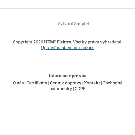
Z
á
Vytvoril Shoptet
p
ä
t
Copyright 2026
HEMI Elektro
. Všetky práva vyhradené.
i
Upraviť nastavenie cookies
e
Informácie pre vás
O nás
|
Certifikáty
|
Cenník dopravy
|
Kontakt
|
Obchodné
podmienky
|
GDPR