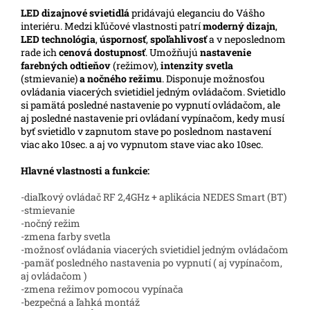
LED
dizajnové svietidlá
pridávajú eleganciu do Vášho
interiéru. Medzi kľúčové vlastnosti patrí
moderný dizajn
,
LED technológia
,
úspornosť
,
spoľahlivosť
a v neposlednom
rade ich
cenová dostupnosť
. Umožňujú
nastavenie
farebných odtieňov
(režimov),
intenzity svetla
(stmievanie)
a nočného režimu
. Disponuje možnosťou
ovládania viacerých svietidiel jedným ovládačom. Svietidlo
si pamätá posledné nastavenie po vypnutí ovládačom, ale
aj posledné nastavenie pri ovládaní vypínačom, kedy musí
byť svietidlo v zapnutom stave po poslednom nastavení
viac ako 10sec. a aj vo vypnutom stave viac ako 10sec.
Hlavné vlastnosti a funkcie:
-diaľkový ovládač RF 2,4GHz + aplikácia NEDES Smart (BT)
-stmievanie
-nočný režim
-zmena farby svetla
-možnosť ovládania viacerých svietidiel jedným ovládačom
-pamäť posledného nastavenia po vypnutí ( aj vypínačom,
aj ovládačom )
-zmena režimov pomocou vypínača
-bezpečná a ľahká montáž