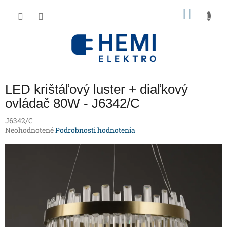
Prejsť
NÁKU
na
obsah
KOŠÍK
LED krištáľový luster + diaľkový
ovládač 80W - J6342/C
J6342/C
Priemerné
Neohodnotené
Podrobnosti hodnotenia
hodnotenie
produktu
je
0,0
z
5
hviezdičiek.