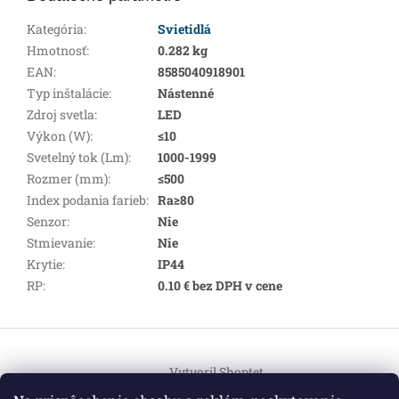
Kategória
:
Svietidlá
Hmotnosť
:
0.282 kg
EAN
:
8585040918901
Typ inštalácie
:
Nástenné
Zdroj svetla
:
LED
Výkon (W)
:
≤10
Svetelný tok (Lm)
:
1000-1999
Rozmer (mm)
:
≤500
Index podania farieb
:
Ra≥80
Senzor
:
Nie
Stmievanie
:
Nie
Krytie
:
IP44
RP
:
0.10 € bez DPH v cene
Z
á
Vytvoril Shoptet
p
ä