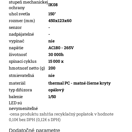
stupeň mechanickej
IK08
ochrany
uhol svetla
150°
rozmer (mm)
450x123x60
senzor
-
nadpájatelné
-
vypínač
nie
napätie
AC180 - 265V
životnosť
30 000h
spínací cyklus
15 000 x
hmotnosť netto (g)
200
stmievateľná
nie
materiál
thermal PC - matné čierne kryty
typ difúzora
opálový
balenie
1/50
LED sú
nevymeniteľné
-cena produktu zahŕňa recyklačný poplatok v hodnote
0,10€ bez DPH (0,12€ s DPH)
Dodatočné parametre