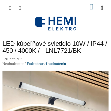
Prejsť
NÁKU
na
obsah
KOŠÍK
LED kúpeľňové svietidlo 10W / IP44 /
450 / 4000K / - LNL7721/BK
LNL7721/BK
Priemerné
Neohodnotené
Podrobnosti hodnotenia
hodnotenie
produktu
je
0,0
z
5
hviezdičiek.