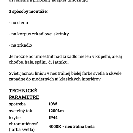
3 spôsoby montáže:
- na stenu
- na korpus zrkadlovej skrinky
- na zrkadlo
Je možné ho umiestniť nad zrkadlo nie len v kúpeľni, ale aj
chodbe, hale, spálni, či šatníku.
Svieti jasnou líniou v neutrálnej bielej farbe svetla a skvele
zapadne do moderných aj klasických interiérov.
TECHNICKÉ
PARAMETRE
spotreba
10W
svetelný tok
1200Lm
krytie
IP44
chromatičnosť
4000K - neutrálna biela
(farba svetla)