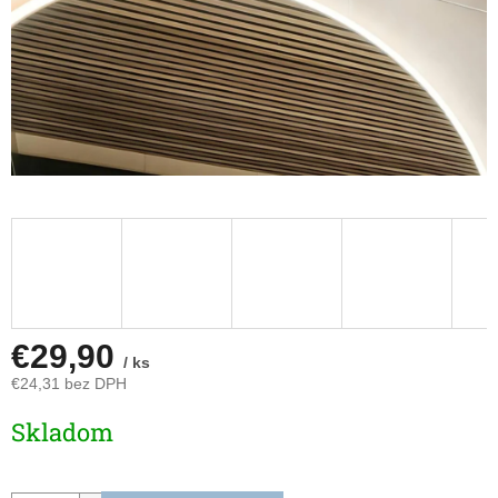
€29,90
/ ks
€24,31 bez DPH
Jednotková
Skladom
cena: