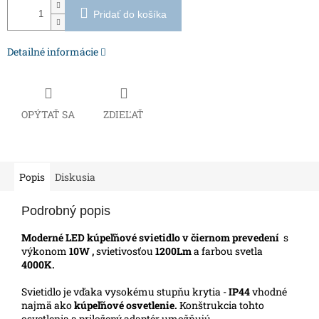
Pridať do košíka
Detailné informácie
OPÝTAŤ SA
ZDIEĽAŤ
Popis
Diskusia
Podrobný popis
Moderné LED kúpeľňové svietidlo v čiernom prevedení
s
v
ýkonom
10W ,
svietivosťou
1200Lm
a farbou svetla
4000K.
Svietidlo je vďaka vysokému stupňu krytia -
IP44
vhodné
najmä ako
kúpeľňové osvetlenie.
Konštrukcia tohto
osvetlenia a priložený adaptér
umožňujú