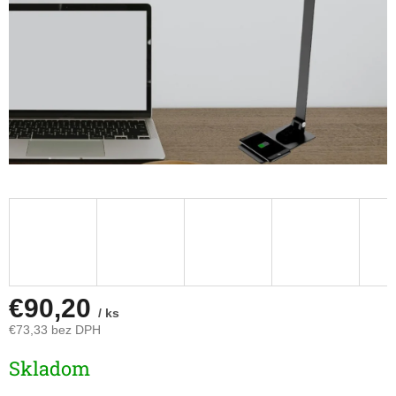
€90,20
/ ks
€73,33 bez DPH
Jednotková
Skladom
cena: