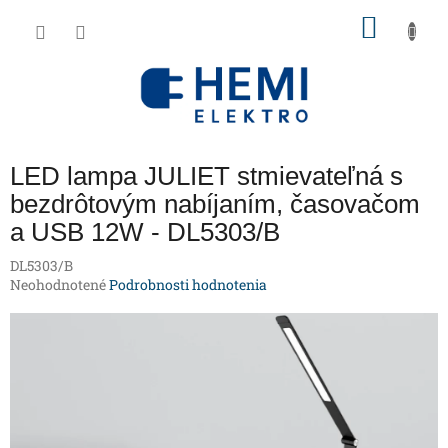
Prejsť
NÁKU
na
obsah
KOŠÍK
LED lampa JULIET stmievateľná s
bezdrôtovým nabíjaním, časovačom
a USB 12W - DL5303/B
DL5303/B
Priemerné
Neohodnotené
Podrobnosti hodnotenia
hodnotenie
produktu
je
0,0
z
5
hviezdičiek.