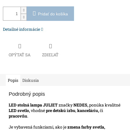
Pridať do košíka
Detailné informácie
OPÝTAŤ SA
ZDIEĽAŤ
Popis
Diskusia
Podrobný popis
LED stolná lampa JULIET
značky
NEDES,
ponúka kvalitné
LED svetlo,
vhodné
pre
detskú izbu
,
kanceláriu,
či
pracovňu
.
Je vybavená funkciami, ako je
zmena farby svetla,