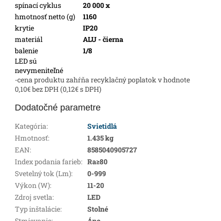
spínací cyklus
20 000 x
hmotnosť netto (g)
1160
krytie
IP20
materiál
ALU - čierna
balenie
1/8
LED sú
nevymeniteľné
-cena produktu zahŕňa recyklačný poplatok v hodnote
0,10€ bez DPH (0,12€ s DPH)
Dodatočné parametre
Kategória
:
Svietidlá
Hmotnosť
:
1.435 kg
EAN
:
8585040905727
Index podania farieb
:
Ra≥80
Svetelný tok (Lm)
:
0-999
Výkon (W)
:
11-20
Zdroj svetla
:
LED
Typ inštalácie
:
Stolné
Stmievanie
:
Áno