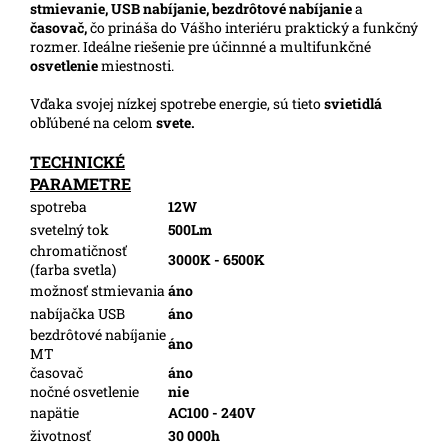
stmievanie,
USB nabíjanie, bezdrôtové nabíjanie
a
časovač,
čo prináša do Vášho interiéru praktický a funkčný
rozmer. Ideálne riešenie pre účinnné a multifunkčné
osvetlenie
miestnosti.
Vďaka svojej nízkej spotrebe energie, sú tieto
svietidlá
obľúbené na celom
svete.
TECHNICKÉ
PARAMETRE
spotreba
12W
svetelný tok
500Lm
chromatičnosť
3000K - 6500K
(farba svetla)
možnosť stmievania
áno
nabíjačka USB
áno
bezdrôtové nabíjanie
áno
MT
časovač
áno
nočné osvetlenie
nie
napätie
AC100 - 240V
životnosť
30 000h