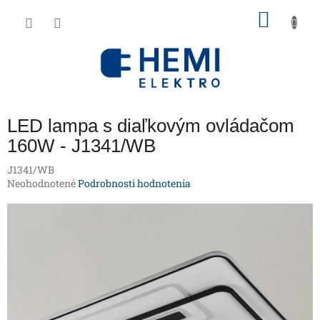
Prejsť
NÁKU
na
obsah
KOŠÍK
LED lampa s diaľkovým ovládačom
160W - J1341/WB
J1341/WB
Priemerné
Neohodnotené
Podrobnosti hodnotenia
hodnotenie
produktu
je
0,0
z
5
hviezdičiek.