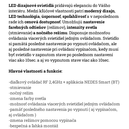
LED
dizajnové svietidlá
pridávajú eleganciu do Vášho
interiéru. Medzi kľúčové vlastnosti patrí
moderný dizajn
,
LED technológia
,
úspornosť
,
spoľahlivosť
a v neposlednom
rade ich
cenová dostupnosť
. Umožňujú
nastavenie
farebných odtieňov
(režimov),
intenzity svetla
(stmievanie)
a nočného režimu
. Disponuje možnosťou
ovládania viacerých svietidiel jedným ovládačom. Svietidlo
si pamätá posledné nastavenie po vypnutí ovládačom, ale
aj posledné nastavenie pri ovládaní vypínačom, kedy musí
byť svietidlo v zapnutom stave po poslednom nastavení
viac ako 10sec. a aj vo vypnutom stave viac ako 10sec.
Hlavné vlastnosti a funkcie:
-diaľkový ovládač RF 2,4GHz + aplikácia NEDES Smart (BT)
-stmievanie
-nočný režim
-zmena farby svetla
-možnosť ovládania viacerých svietidiel jedným ovládačom
-pamäť posledného nastavenia po vypnutí ( aj vypínačom,
aj ovládačom )
-zmena režimov pomocou vypínača
-bezpečná a ľahká montáž