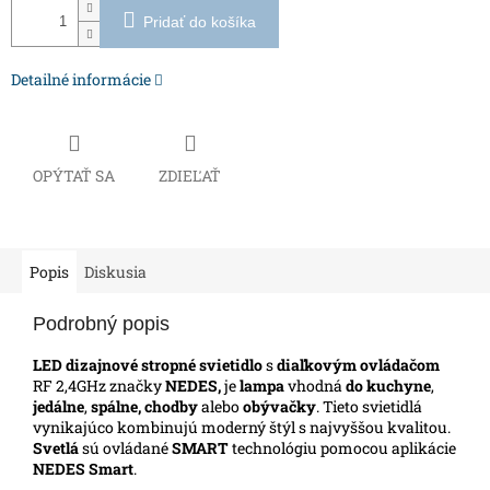
Pridať do košíka
Detailné informácie
OPÝTAŤ SA
ZDIEĽAŤ
Popis
Diskusia
Podrobný popis
LED dizajnové stropné svietidlo
s
diaľkovým ovládačom
RF 2,4GHz značky
NEDES,
je
lampa
vhodná
do kuchyne
,
jedálne
,
spálne, chodby
alebo
obývačky
. Tieto svietidlá
vynikajúco kombinujú moderný štýl s najvyššou kvalitou.
Svetlá
sú ovládané
SMART
technológiu pomocou aplikácie
NEDES Smart
.