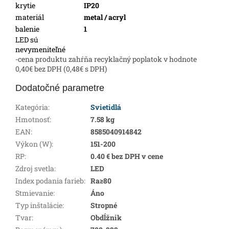
krytie
IP20
materiál
metal / acryl
balenie
1
LED sú
nevymeniteľné
-cena produktu zahŕňa recyklačný poplatok v hodnote
0,40€ bez DPH (0,48€ s DPH)
Dodatočné parametre
Kategória
:
Svietidlá
Hmotnosť
:
7.58 kg
EAN
:
8585040914842
Výkon (W)
:
151-200
RP
:
0.40 € bez DPH v cene
Zdroj svetla
:
LED
Index podania farieb
:
Ra≥80
Stmievanie
:
Áno
Typ inštalácie
:
Stropné
Tvar
:
Obdĺžnik