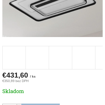
€431,60
/ ks
€350,89 bez DPH
Jednotková
Skladom
cena: