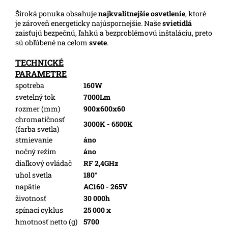
Široká ponuka obsahuje
najkvalitnejšie osvetlenie
, ktoré
je zároveň energeticky najúspornejšie. Naše
svietidlá
zaisťujú bezpečnú, ľahkú a bezproblémovú inštaláciu, preto
sú obľúbené na celom
svete
.
TECHNICKÉ
PARAMETRE
spotreba
160W
svetelný tok
7000Lm
rozmer (mm)
900x600x60
chromatičnosť
3000K - 6500K
(farba svetla)
stmievanie
áno
nočný režim
áno
diaľkový ovládač
RF 2,4GHz
uhol svetla
180°
napätie
AC160 - 265V
životnosť
30 000h
spínací cyklus
25 000 x
hmotnosť netto (g)
5700