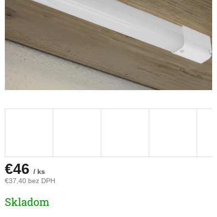
€46
/ ks
€37,40 bez DPH
Jednotková
Skladom
cena: