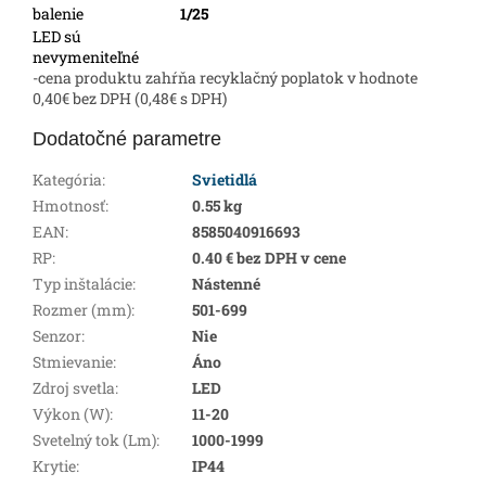
balenie
1/25
LED sú
nevymeniteľné
-cena produktu zahŕňa recyklačný poplatok v hodnote
0,40€ bez DPH (0,48€ s DPH)
Dodatočné parametre
Kategória
:
Svietidlá
Hmotnosť
:
0.55 kg
EAN
:
8585040916693
RP
:
0.40 € bez DPH v cene
Typ inštalácie
:
Nástenné
Rozmer (mm)
:
501-699
Senzor
:
Nie
Stmievanie
:
Áno
Zdroj svetla
:
LED
Výkon (W)
:
11-20
Svetelný tok (Lm)
:
1000-1999
Krytie
:
IP44