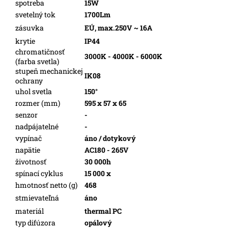
spotreba
15W
svetelný tok
1700Lm
zásuvka
EÚ, max.250V ~ 16A
krytie
IP44
chromatičnosť
3000K - 4000K - 6000K
(farba svetla)
stupeň mechanickej
IK08
ochrany
uhol svetla
150°
rozmer (mm)
595 x 57 x 65
senzor
-
nadpájatelné
-
vypínač
áno / dotykový
napätie
AC180 - 265V
životnosť
30 000h
spínací cyklus
15 000 x
hmotnosť netto (g)
468
stmievateľná
áno
materiál
thermal PC
typ difúzora
opálový