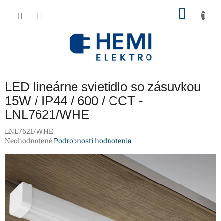
Prejsť
NÁKU
na
obsah
KOŠÍK
LED lineárne svietidlo so zásuvkou
15W / IP44 / 600 / CCT -
LNL7621/WHE
LNL7621/WHE
Priemerné
Neohodnotené
Podrobnosti hodnotenia
hodnotenie
produktu
je
0,0
z
5
hviezdičiek.