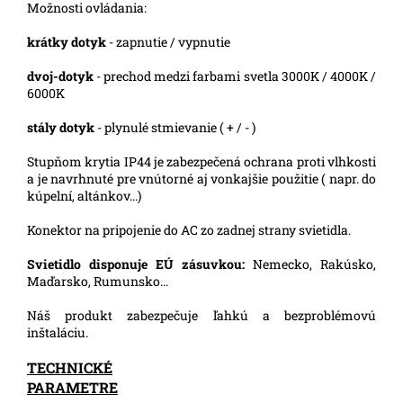
Možnosti ovládania:
krátky dotyk
- zapnutie / vypnutie
dvoj-dotyk
- prechod medzi farbami svetla 3000K / 4000K /
6000K
stály dotyk
- plynulé stmievanie ( + / - )
Stupňom krytia IP44 je zabezpečená ochrana proti vlhkosti
a je navrhnuté pre vnútorné aj vonkajšie použitie ( napr. do
kúpelní, altánkov...)
Konektor na pripojenie do AC zo zadnej strany svietidla.
Svietidlo disponuje EÚ zásuvkou:
Nemecko, Rakúsko,
Maďarsko, Rumunsko...
Náš produkt zabezpečuje ľahkú a bezproblémovú
inštaláciu.
TECHNICKÉ
PARAMETRE