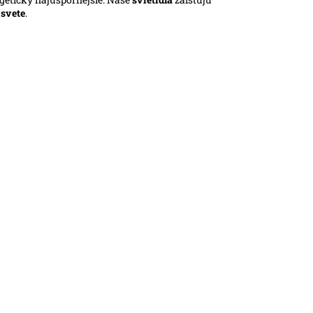
m
svete
.