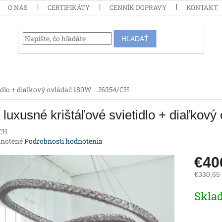
O NÁS
CERTIFIKÁTY
CENNÍK DOPRAVY
KONTAKT
HĽADAŤ
idlo + diaľkový ovládač 180W - J6354/CH
luxusné krištáľové svietidlo + diaľkov
CH
rné
notené
Podrobnosti hodnotenia
enie
€40
tu
€330,65
Jednotk
Skla
cena:
iek.