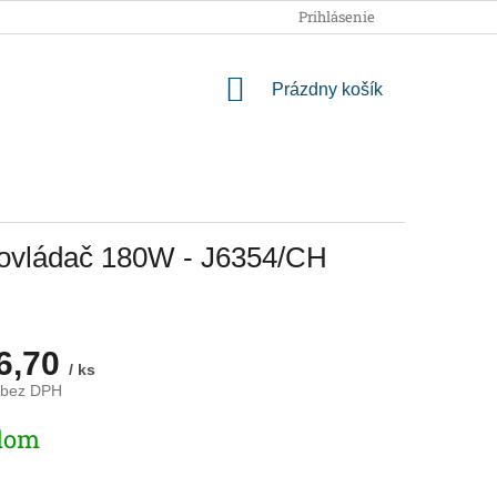
OBCHODNÉ PODMIENKY
PODMIENKY OCHRANY OSOBNÝCH
Prihlásenie
NÁKUPNÝ
Prázdny košík
KOŠÍK
ý ovládač 180W - J6354/CH
6,70
/ ks
 bez DPH
ová
dom