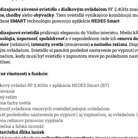
dizajnové závesné svietidlo
s
diaľkovým ovládačom
RF 2,4GHz zna
ne, chodby
alebo
obývačky
. Tieto svietidlá vynikajúco kombinujú m
ádané
SMART
technológiu pomocou aplikácie
NEDES Smart
.
dizajnové svietidlá
pridávajú eleganciu do Vášho interiéru. Medzi kľ
nológia
,
úspornosť
,
spoľahlivosť
a v neposlednom rade ich
cenová do
ieňov
(režimov),
intenzity svetla
(stmievanie)
a nočného režimu
. Dis
ým ovládačom. Svietidlo si pamätá posledné nastavenie po vypnutí ov
načom, kedy musí byť svietidlo v zapnutom stave po poslednom nasta
10sec.
né vlastnosti a funkcie:
ľkový ovládač RF 2,4GHz + aplikácia NEDES Smart (BT)
ievanie
ný režim
na farby svetla
nosť ovládania viacerých svietidiel jedným ovládačom
äť posledného nastavenia po vypnutí ( aj vypínačom, aj ovládačom )
ena režimov pomocou vypínača
pečná a ľahká montáž
taviteľná dĺžka laniek
ká ponuka obsahuje
najkvalitnejšie osvetlenie
, ktoré je zároveň ene