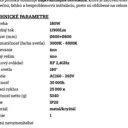
ečnú, ľahkú a bezproblémovú inštaláciu, preto sú obľúbené na celo
CHNICKÉ PARAMETRE
reba
180W
elný tok
11900Lm
mer (mm)
Ø600+Ø800
matičnosť (farba svetla)
3000K - 6500K
evanie
áno
ý režim
áno
kový ovládač
RF 2,4GHz
 svetla
180°
tie
AC160 - 265V
tnosť
30 000h
ací cyklus
25 000 x
nosť netto (g)
5340
ie
IP20
riál
metal/kryštál
nie
1
sú nevymeniteľné