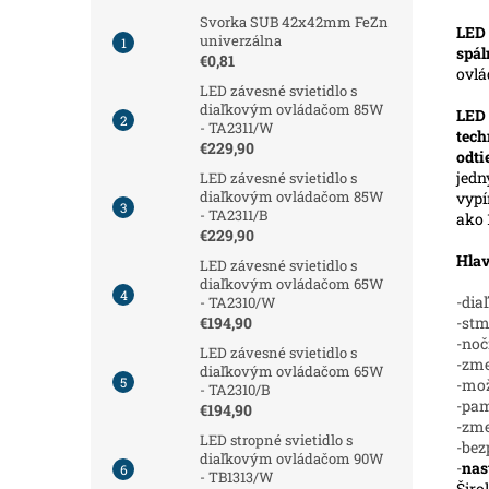
Svorka SUB 42x42mm FeZn
LED 
univerzálna
spál
€0,81
ovl
LED závesné svietidlo s
diaľkovým ovládačom 85W
LED
- TA2311/W
tech
€229,90
odt
jedn
LED závesné svietidlo s
diaľkovým ovládačom 85W
vypí
- TA2311/B
ako 
€229,90
Hlav
LED závesné svietidlo s
diaľkovým ovládačom 65W
-dia
- TA2310/W
-stm
€194,90
-noč
LED závesné svietidlo s
-zme
diaľkovým ovládačom 65W
-mož
- TA2310/B
-pam
€194,90
-zm
LED stropné svietidlo s
-bez
diaľkovým ovládačom 90W
-
nas
- TB1313/W
Širo