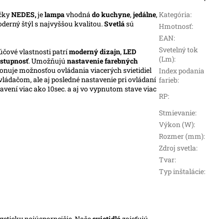
čky
NEDES,
je
lampa
vhodná
do kuchyne
,
jedálne
,
Kategória
:
oderný štýl s najvyššou kvalitou.
Svetlá
sú
Hmotnosť
:
EAN
:
Svetelný tok
účové vlastnosti patrí
moderný dizajn
,
LED
(Lm)
:
stupnosť
. Umožňujú
nastavenie farebných
ponuje možnosťou ovládania viacerých svietidiel
Index podania
ládačom, ale aj posledné nastavenie pri ovládaní
farieb
:
vení viac ako 10sec. a aj vo vypnutom stave viac
RP
:
Stmievanie
:
Výkon (W)
:
Rozmer (mm)
:
Zdroj svetla
:
Tvar
:
Typ inštalácie
:
rgeticky najúspornejšie. Naše
svietidlá
zaisťujú