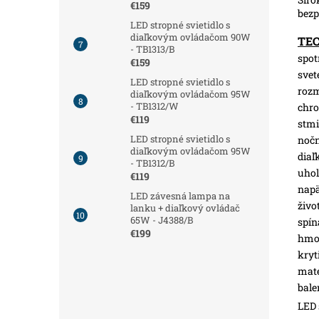
€159
bezp
LED stropné svietidlo s
diaľkovým ovládačom 90W
TE
- TB1313/B
spot
€159
svet
LED stropné svietidlo s
roz
diaľkovým ovládačom 95W
- TB1312/W
chro
€119
stmi
LED stropné svietidlo s
nočn
diaľkovým ovládačom 95W
diaľ
- TB1312/B
uhol
€119
napä
LED závesná lampa na
živo
lanku + diaľkový ovládač
65W - J4388/B
spín
€199
hmot
kryt
mate
bale
LED 