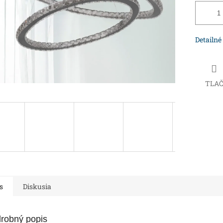
Detailné
TLA
s
Diskusia
robný popis