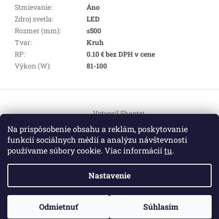
Stmievanie
:
Áno
Zdroj svetla
:
LED
Rozmer (mm)
:
≤500
Tvar
:
Kruh
RP
:
0.10 € bez DPH v cene
Výkon (W)
:
81-100
Z
á
Vytvoril Shoptet
p
ä
Na prispôsobenie obsahu a reklám, poskytovanie
t
funkcií sociálnych médií a analýzu návštevnosti
Copyright 2026
HEMI Elektro
. Všetky práva vyhradené.
i
používame súbory cookie. Viac informácií
tu
.
Upraviť nastavenie cookies
e
Nastavenie
Informácie pre vás
ZO ZDRAVOTNÝCH DÔVODOV BUDÚ VAŠE OBJEDNÁVKY
Odmietnuť
Súhlasím
O nás
|
Certifikáty
|
Cenník dopravy
|
Kontakt
|
Obchodné
VYBAVENÉ V PRIEBEHU 14 DNÍ. ĎAKUJEME ZA POCHOPENIE
podmienky
|
GDPR