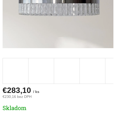
€283,10
/ ks
€230,16 bez DPH
Jednotková
Skladom
cena: