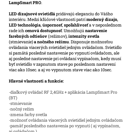
LampSmart PRO
.
LED
dizajnové svietidlá
pridávajú eleganciu do Vášho
interiéru.
Medzi kľúčové vlastnosti patrí
moderný dizajn
,
LED technológia
,
úspornosť
,
spoľahlivosť
a v neposlednom
rade ich
cenová dostupnosť
. Umožňujú
nastavenie
farebných odtieňov
(režimov),
intenzity svetla
(stmievanie)
a nočného režimu
. Disponuje možnosťou
ovládania viacerých svietidiel jedným ovládačom. Svietidlo
si pamätá posledné nastavenie po vypnutí ovládačom, ale
aj posledné nastavenie pri ovládaní vypínačom, kedy musí
byť svietidlo v zapnutom stave po poslednom nastavení
viac ako 10sec. a aj vo vypnutom stave viac ako 10sec.
Hlavné vlastnosti a funkcie:
-diaľkový ovládač RF 2,4GHz + aplikácia LampSmart Pro
(BT)
-stmievanie
-nočný režim
-zmena farby svetla
-možnosť ovládania viacerých svietidiel jedným ovládačom
-pamäť posledného nastavenia po vypnutí ( aj vypínačom,
aj ovládačom )