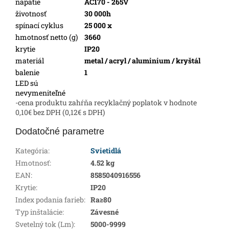
napätie
AC170 - 265V
životnosť
30 000h
spínací cyklus
25 000 x
hmotnosť netto (g)
3660
krytie
IP20
materiál
metal / acryl / aluminium / kryštál
balenie
1
LED sú
nevymeniteľné
-cena produktu zahŕňa recyklačný poplatok v hodnote
0,10€ bez DPH (0,12€ s DPH)
Dodatočné parametre
Kategória
:
Svietidlá
Hmotnosť
:
4.52 kg
EAN
:
8585040916556
Krytie
:
IP20
Index podania farieb
:
Ra≥80
Typ inštalácie
:
Závesné
Svetelný tok (Lm)
:
5000-9999