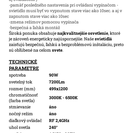
-pamäť posledného nastavenia pri ovládaní vypínačom -
svietidlo musí byť vo vypnutom stave viac ako 10sec. a aj v
zapnutom stave viac ako 10sec
-zmena režimov pomocou vypínača
-bezpečná a ľahká montáž
Široká ponuka obsahuje
najkvalitnejšie osvetlenie
, ktoré
je zároveň energeticky najúspornejšie. Naše
svietidlá
zaisťujú bezpečnú, ľahkú a bezproblémovú inštaláciu, preto
sú obľúbené na celom
svete
.
TECHNICKÉ
PARAMETRE
spotreba
90W
svetelný tok
7200Lm
rozmer (mm)
499x1200
chromatičnosť
3000K - 6500K
(farba svetla)
stmievanie
áno
nočný režim
áno
diaľkový ovládač
RF 2,4GHz
uhol svetla
240°