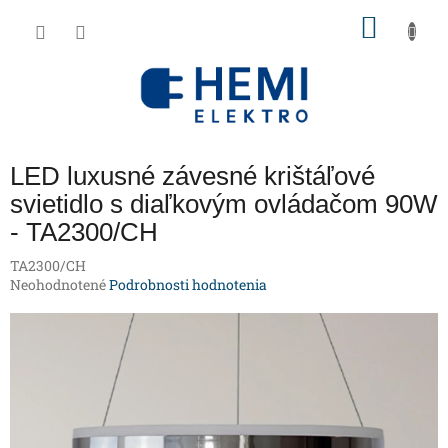
Prejsť
NÁKU
na
obsah
KOŠÍK
LED luxusné závesné krištáľové
svietidlo s diaľkovým ovládačom 90W
- TA2300/CH
TA2300/CH
Priemerné
Neohodnotené
Podrobnosti hodnotenia
hodnotenie
produktu
je
0,0
z
5
hviezdičiek.