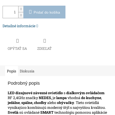
Pridať do košíka
Detailné informácie
OPÝTAŤ SA
ZDIEĽAŤ
Popis
Diskusia
Podrobný popis
LED dizajnové závesné svietidlo
s
diaľkovým ovládačom
RF 2,4GHz značky
NEDES,
je
lampa
vhodná
do kuchyne
,
jedálne
,
spálne, chodby
alebo
obývačky
.
Tieto svietidlá
vynikajúco kombinujú moderný štýl s najvyššou kvalitou.
Svetlá
sú ovládané
SMART
technológiu pomocou aplikácie