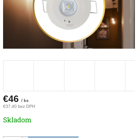
€46
/ ks
€37,40 bez DPH
Jednotková
Skladom
cena: