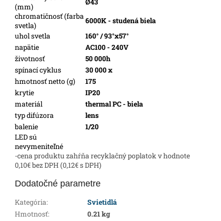
Ø43
(mm)
chromatičnosť (farba
6000K - studená biela
svetla)
uhol svetla
160° / 93°x57°
napätie
AC100 - 240V
životnosť
50 000h
spínací cyklus
30 000 x
hmotnosť netto (g)
175
krytie
IP20
materiál
thermal PC - biela
typ difúzora
lens
balenie
1/20
LED sú
nevymeniteľné
-cena produktu zahŕňa recyklačný poplatok v hodnote
0,10€ bez DPH (0,12€ s DPH)
Dodatočné parametre
Kategória
:
Svietidlá
Hmotnosť
:
0.21 kg