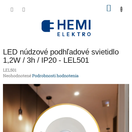
Prejsť
NÁKU
na
obsah
KOŠÍK
LED núdzové podhľadové svietidlo
1,2W / 3h / IP20 - LEL501
LEL501
Priemerné
Neohodnotené
Podrobnosti hodnotenia
hodnotenie
produktu
je
0,0
z
5
hviezdičiek.