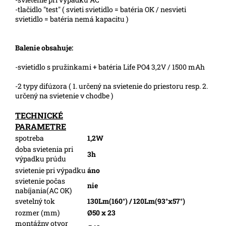
-tlačidlo "test" ( svieti svietidlo = batéria OK / nesvieti
svietidlo = batéria nemá kapacitu )
Balenie obsahuje:
-svietidlo s pružinkami + batéria Life PO4 3,2V / 1500 mAh
-2 typy difúzora ( 1. určený na svietenie do priestoru resp. 2.
určený na svietenie v chodbe )
TECHNICKÉ
PARAMETRE
spotreba
1,2W
doba svietenia pri
3h
výpadku prúdu
svietenie pri výpadku
áno
svietenie počas
nie
nabíjania(AC OK)
svetelný tok
130Lm(160°) / 120Lm(93°x57°)
rozmer (mm)
Ø50 x 23
montážny otvor