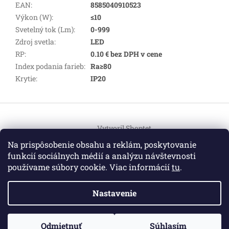
EAN
:
8585040910523
Výkon (W)
:
≤10
Svetelný tok (Lm)
:
0-999
Zdroj svetla
:
LED
RP
:
0.10 € bez DPH v cene
Index podania farieb
:
Ra≥80
Krytie
:
IP20
Z
á
Vytvoril Shoptet
p
ä
Na prispôsobenie obsahu a reklám, poskytovanie
t
funkcií sociálnych médií a analýzu návštevnosti
Copyright 2026
HEMI Elektro
. Všetky práva vyhradené.
i
používame súbory cookie. Viac informácií
tu
.
Upraviť nastavenie cookies
e
Nastavenie
Informácie pre vás
ZO ZDRAVOTNÝCH DÔVODOV BUDÚ VAŠE OBJEDNÁVKY
Odmietnuť
Súhlasím
O nás
|
Certifikáty
|
Cenník dopravy
|
Kontakt
|
Obchodné