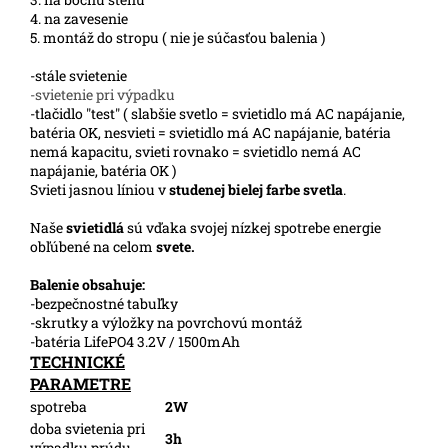
4. na zavesenie
5. montáž do stropu ( nie je súčasťou balenia )
-stále svietenie
-svietenie pri výpadku
-tlačidlo "test" ( slabšie svetlo = svietidlo má AC napájanie,
batéria OK, nesvieti = svietidlo má AC napájanie, batéria
nemá kapacitu, svieti rovnako = svietidlo nemá AC
napájanie, batéria OK )
Svieti jasnou líniou v
studenej bielej farbe svetla
.
Naše
svietidlá
sú vďaka svojej nízkej spotrebe energie
obľúbené na celom
svete.
Balenie obsahuje:
-bezpečnostné tabuľky
-skrutky a výložky na povrchovú montáž
-batéria LifePO4 3.2V / 1500mAh
TECHNICKÉ
PARAMETRE
spotreba
2W
doba svietenia pri
3h
výpadku prúdu