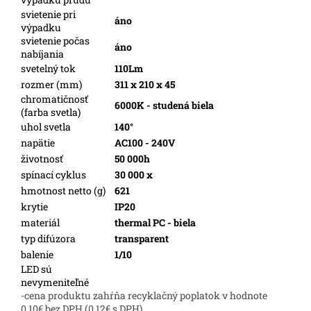
svietenie pri
áno
výpadku
svietenie počas
áno
nabíjania
svetelný tok
110Lm
rozmer (mm)
311 x 210 x 45
chromatičnosť
6000K - studená biela
(farba svetla)
uhol svetla
140°
napätie
AC100 - 240V
životnosť
50 000h
spínací cyklus
30 000 x
hmotnost netto (g)
621
krytie
IP20
materiál
thermal PC - biela
typ difúzora
transparent
balenie
1/10
LED sú
nevymeniteľné
-cena produktu zahŕňa recyklačný poplatok v hodnote
0,10€ bez DPH (0,12€ s DPH)