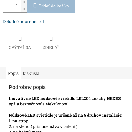
Pridať do košíka
Detailné informácie
OPÝTAŤ SA
ZDIEĽAŤ
Popis
Diskusia
Podrobný popis
Inovatívne LED núdzové svietidlo LEL204
značky
NEDES
spája bezpečnosť a efektívnosť.
Núdzové LED svietidlo je určené až na 5 druhov inštalácie:
1. na strop
2. na stenu ( príslušenstvo v balení )
3. na bočnú stenu