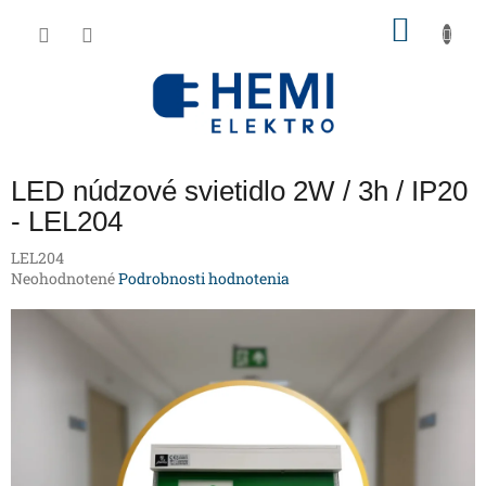
Prejsť
NÁKU
na
obsah
KOŠÍK
LED núdzové svietidlo 2W / 3h / IP20
- LEL204
LEL204
Priemerné
Neohodnotené
Podrobnosti hodnotenia
hodnotenie
produktu
je
0,0
z
5
hviezdičiek.