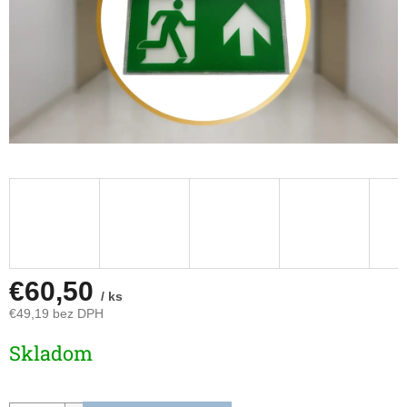
€60,50
/ ks
€49,19 bez DPH
Jednotková
Skladom
cena: