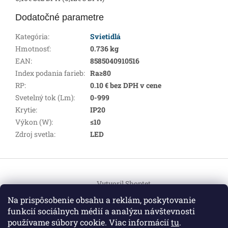
Dodatočné parametre
Kategória
:
Svietidlá
Hmotnosť
:
0.736 kg
EAN
:
8585040910516
Index podania farieb
:
Ra≥80
RP
:
0.10 € bez DPH v cene
Svetelný tok (Lm)
:
0-999
Krytie
:
IP20
Výkon (W)
:
≤10
Zdroj svetla
:
LED
Z
á
Vytvoril Shoptet
p
ä
Na prispôsobenie obsahu a reklám, poskytovanie
t
funkcií sociálnych médií a analýzu návštevnosti
Copyright 2026
HEMI Elektro
. Všetky práva vyhradené.
i
používame súbory cookie. Viac informácií
tu
.
Upraviť nastavenie cookies