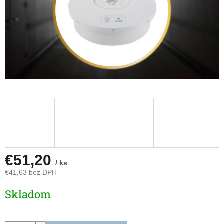
€51,20
/ ks
€41,63 bez DPH
Jednotková
Skladom
cena: