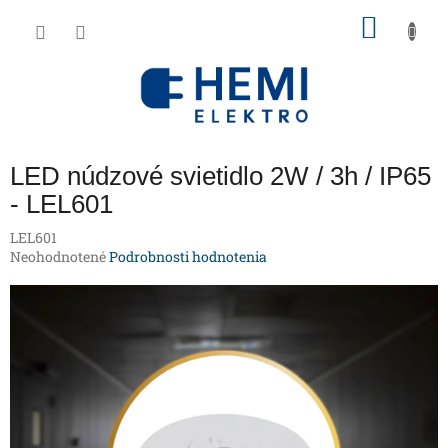
Prejsť
NÁKU
na
obsah
KOŠÍK
LED núdzové svietidlo 2W / 3h / IP65
- LEL601
LEL601
Priemerné
Neohodnotené
Podrobnosti hodnotenia
hodnotenie
produktu
je
0,0
z
5
hviezdičiek.