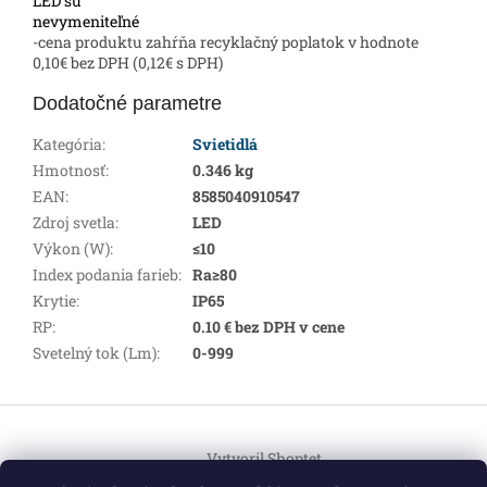
LED sú
nevymeniteľné
-cena produktu zahŕňa recyklačný poplatok v hodnote
0,10€ bez DPH (0,12€ s DPH)
Dodatočné parametre
Kategória
:
Svietidlá
Hmotnosť
:
0.346 kg
EAN
:
8585040910547
Zdroj svetla
:
LED
Výkon (W)
:
≤10
Index podania farieb
:
Ra≥80
Krytie
:
IP65
RP
:
0.10 € bez DPH v cene
Svetelný tok (Lm)
:
0-999
Z
á
Vytvoril Shoptet
p
ä