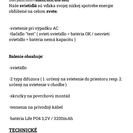
Svieti jasnou líniou v
studenej bielej farbe svetla
.
Naše
svietidlá
sú vďaka svojej nízkej spotrebe energie
obľúbené na celom
svete.
-svietenie pri výpadku AC
-tlačidlo "test" ( svieti svietidlo = batéria OK / nesvieti
svietidlo = batéria nemá kapacitu )
Balenie obsahuje:
-svietidlo
-2 typy difúzora ( 1. určený na svietenie do priestoru resp. 2.
určený na svietenie v chodbe )
-skrutky na povrchovú montáž
-tesnenia na prívodný kábel
-batéria Life PO4 3,2V / 3200mAh
TECHNICKÉ