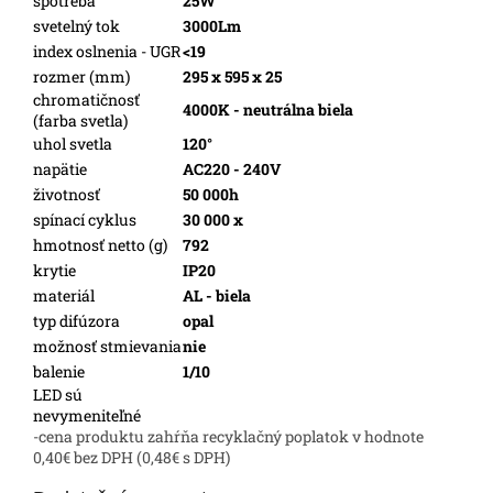
spotreba
25W
svetelný tok
3000Lm
index oslnenia - UGR
<19
rozmer (mm)
295 x 595 x 25
chromatičnosť
4000K - neutrálna biela
(farba svetla)
uhol svetla
120°
napätie
AC220 - 240V
životnosť
50 000h
spínací cyklus
30 000 x
hmotnosť netto (g)
792
krytie
IP20
materiál
AL - biela
typ difúzora
opal
možnosť stmievania
nie
balenie
1/10
LED sú
nevymeniteľné
-cena produktu zahŕňa recyklačný poplatok v hodnote
0,40€ bez DPH (0,48€ s DPH)