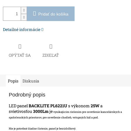
Pridať do košíka
Detailné informácie
OPÝTAŤ SA
ZDIEĽAŤ
Popis
Diskusia
Podrobný popis
LED panel
BACKLITE
PL6221U
s výkonom
25W
a
svietivosťou
3000Lm
je
vynikajúcim riešením pre osvetlenie kancelárskych a
spoločenských priestorov, pre osvetlenie chodieb, vstupných hál a pod.
Nie je potrebné žiadne čistenie, panel je bezúdržbový.