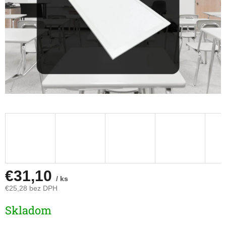
€31,10
/ ks
€25,28 bez DPH
Jednotková
Skladom
cena: