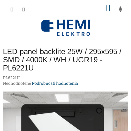
Prejsť
NÁKU
na
obsah
KOŠÍK
LED panel backlite 25W / 295x595 /
SMD / 4000K / WH / UGR19 -
PL6221U
PL6221U
Priemerné
Neohodnotené
Podrobnosti hodnotenia
hodnotenie
produktu
je
0,0
z
5
hviezdičiek.