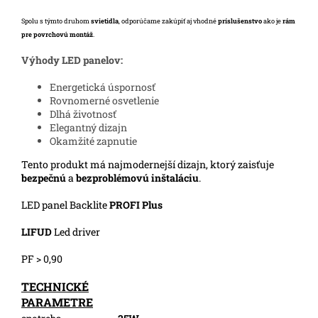
Spolu s týmto druhom
svietidla
, odporúčame zakúpiť aj vhodné
príslušenstvo
ako je
rám
pre povrchovú montáž
.
Výhody LED panelov:
Energetická úspornosť
Rovnomerné osvetlenie
Dlhá životnosť
Elegantný dizajn
Okamžité zapnutie
Tento produkt má najmodernejší dizajn, ktorý zaisťuje
bezpečnú
a
bezproblémovú inštaláciu
.
LED panel Backlite
PROFI Plus
LIFUD
Led driver
PF > 0,90
TECHNICKÉ
PARAMETRE