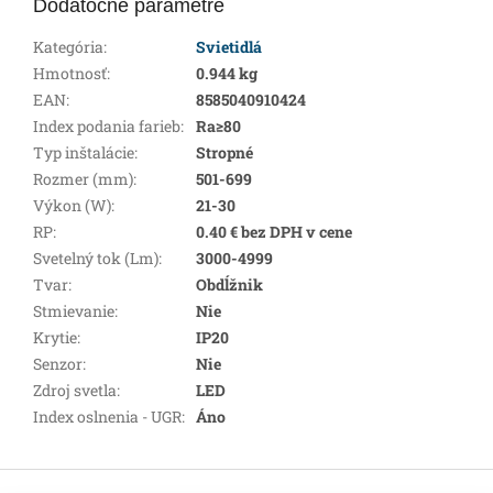
Dodatočné parametre
Kategória
:
Svietidlá
Hmotnosť
:
0.944 kg
EAN
:
8585040910424
Index podania farieb
:
Ra≥80
Typ inštalácie
:
Stropné
Rozmer (mm)
:
501-699
Výkon (W)
:
21-30
RP
:
0.40 € bez DPH v cene
Svetelný tok (Lm)
:
3000-4999
Tvar
:
Obdĺžnik
Stmievanie
:
Nie
Krytie
:
IP20
Senzor
:
Nie
Zdroj svetla
:
LED
Index oslnenia - UGR
:
Áno
Z