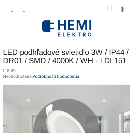
Prejsť
NÁKU
na
obsah
KOŠÍK
LED podhľadové svietidlo 3W / IP44 /
DR01 / SMD / 4000K / WH - LDL151
LDL151
Priemerné
Neohodnotené
Podrobnosti hodnotenia
hodnotenie
produktu
je
0,0
z
5
hviezdičiek.