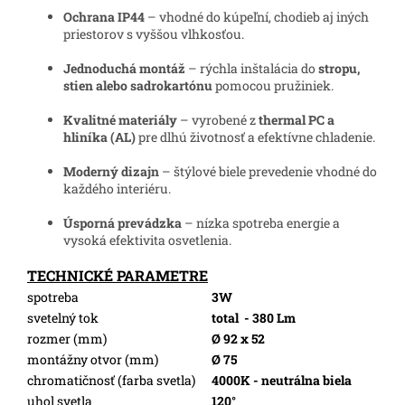
Ochrana IP44
– vhodné do kúpeľní, chodieb aj iných
priestorov s vyššou vlhkosťou.
Jednoduchá montáž
– rýchla inštalácia do
stropu,
stien alebo sadrokartónu
pomocou pružiniek.
Kvalitné materiály
– vyrobené z
thermal PC a
hliníka (AL)
pre dlhú životnosť a efektívne chladenie.
Moderný dizajn
– štýlové biele prevedenie vhodné do
každého interiéru.
Úsporná prevádzka
– nízka spotreba energie a
vysoká efektivita osvetlenia.
TECHNICKÉ PARAMETRE
spotreba
3W
svetelný tok
total
- 380 Lm
rozmer (mm)
Ø 92 x 52
montážny otvor (mm)
Ø 75
chromatičnosť (farba svetla)
4000K - neutrálna biela
uhol svetla
120°