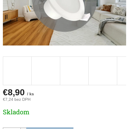
€8,90
/ ks
€7,24 bez DPH
Jednotková
Skladom
cena: