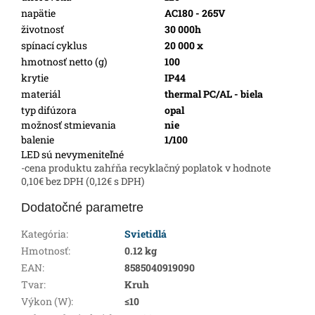
napätie
AC180 - 265V
životnosť
30 000h
spínací cyklus
20 000 x
hmotnosť netto (g)
100
krytie
IP44
materiál
thermal PC/AL - biela
typ difúzora
opal
možnosť stmievania
nie
balenie
1/100
LED sú nevymeniteľné
-cena produktu zahŕňa recyklačný poplatok v hodnote
0,10€ bez DPH (0,12€ s DPH)
Dodatočné parametre
Kategória
:
Svietidlá
Hmotnosť
:
0.12 kg
EAN
:
8585040919090
Tvar
:
Kruh
Výkon (W)
:
≤10