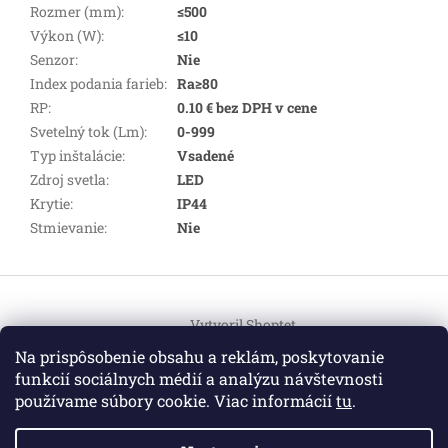
Rozmer (mm)
:
≤500
Výkon (W)
:
≤10
Senzor
:
Nie
Index podania farieb
:
Ra≥80
RP
:
0.10 € bez DPH v cene
Svetelný tok (Lm)
:
0-999
Typ inštalácie
:
Vsadené
Zdroj svetla
:
LED
Krytie
:
IP44
Stmievanie
:
Nie
Z
á
Vytvoril Shoptet
p
ä
Na prispôsobenie obsahu a reklám, poskytovanie
t
funkcií sociálnych médií a analýzu návštevnosti
Copyright 2026
HEMI Elektro
. Všetky práva vyhradené.
i
používame súbory cookie. Viac informácií
tu
.
Upraviť nastavenie cookies
e