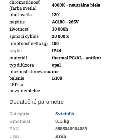
chromatičnosť
4000K - neutrálna biela
(farba svetla)
uhol svetla
120°
napätie
AC180 - 265V
životnosť
30 000h
spínací cyklus
20 000 x
hmotnosť netto (g)
100
krytie
IP44
materiál
thermal PC/AL - antikor
typ difúzora
opal
možnosť stmievania
nie
balenie
1/100
LED sú
nevymeniteľné
Dodatočné parametre
Kategória
:
Svietidlá
Hmotnosť
:
0.11 kg
EAN
:
8585040904089
Tvar
:
Kruh