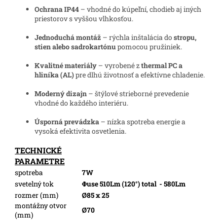
Ochrana IP44
– vhodné do kúpeľní, chodieb aj iných
priestorov s vyššou vlhkosťou.
Jednoduchá montáž
– rýchla inštalácia do
stropu,
stien alebo sadrokartónu
pomocou pružiniek.
Kvalitné materiály
– vyrobené z
thermal PC a
hliníka (AL)
pre dlhú životnosť a efektívne chladenie.
Moderný dizajn
– štýlové strieborné prevedenie
vhodné do každého interiéru.
Úsporná prevádzka
– nízka spotreba energie a
vysoká efektivita osvetlenia.
TECHNICKÉ
PARAMETRE
spotreba
7W
svetelný tok
Φuse 510Lm (120°) total
- 580Lm
rozmer (mm)
Ø85 x 25
montážny otvor
Ø70
(mm)