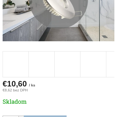
€10,60
/ ks
€8,62 bez DPH
Jednotková
Skladom
cena: