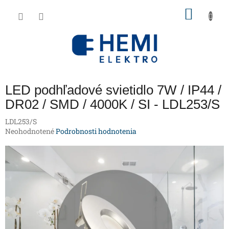
Prejsť
NÁKU
na
obsah
KOŠÍK
LED podhľadové svietidlo 7W / IP44 /
DR02 / SMD / 4000K / SI - LDL253/S
LDL253/S
Priemerné
Neohodnotené
Podrobnosti hodnotenia
hodnotenie
produktu
je
0,0
z
5
hviezdičiek.