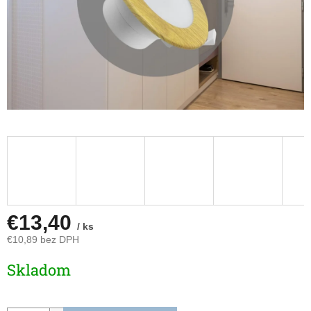
€13,40
/ ks
€10,89 bez DPH
Jednotková
Skladom
cena: