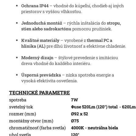
Ochrana IP44
– vhodné do kúpeľní, chodieb aj iných
priestorov s vyššou vlhkosťou.
Jednoduchá montáž
– rýchla inštalácia do
stropu,
stien alebo sadrokartónu
pomocou pružiniek.
Kvalitné materiály
– vyrobené z
thermal PC a
hliníka (AL)
pre dlhú životnosť a efektívne chladenie.
Moderný dizajn
– štýlové prevedenie s imitáciou
dreva vhodné do každého interiéru.
Úsporná prevádzka
– nízka spotreba energie a
vysoká efektivita osvetlenia.
TECHNICKÉ PARAMETRE
spotreba
7W
svetelný tok
Φuse 520Lm (120°) total
- 620Lm
rozmer (mm)
Ø92 x 52
montážny otvor (mm)
Ø75
chromatičnosť (farba svetla)
4000K - neutrálna biela
uhol svetla
120°