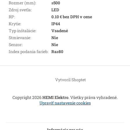
Rozmer (mm)
:
≤500
Zdroj svetla
:
LED
RP
:
0.10 € bez DPH v cene
Krytie
:
IP44
Typ inštalácie
:
Vsadené
Stmievanie
:
Nie
Senzor
:
Nie
Index podania farieb
:
Ra≥80
Z
á
Vytvoril Shoptet
p
ä
t
Copyright 2026
HEMI Elektro
. Všetky práva vyhradené.
i
Upraviť nastavenie cookies
e
Informácie pre vás