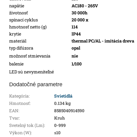
napätie
AC180 - 265V
životnosť
30 000h
spínací cyklus
20 000 x
hmotnosť netto (g)
114
krytie
IP44
materiál
thermal PC/AL - imitácia dreva
typ difúzora
opal
možnosť stmievania
nie
balenie
1/100
LED sú nevymeniteľné
Dodatočné parametre
Kategória
:
Svietidlá
Hmotnosť
:
0.134 kg
EAN
:
8585040914590
Tvar
:
Kruh
Svetelný tok (Lm)
:
0-999
Výkon (W)
:
≤10