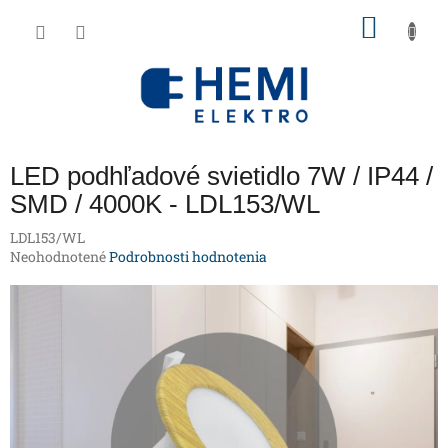
Prejsť
NÁKU
na
obsah
KOŠÍK
LED podhľadové svietidlo 7W / IP44 /
SMD / 4000K - LDL153/WL
LDL153/WL
Priemerné
Neohodnotené
Podrobnosti hodnotenia
hodnotenie
produktu
je
0,0
z
5
hviezdičiek.