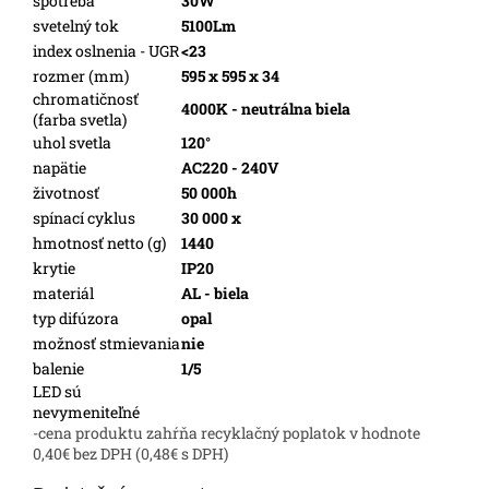
spotreba
30W
svetelný tok
5100Lm
index oslnenia - UGR
<23
rozmer (mm)
595 x 595 x 34
chromatičnosť
4000K - neutrálna biela
(farba svetla)
uhol svetla
120°
napätie
AC220 - 240V
životnosť
50 000h
spínací cyklus
30 000 x
hmotnosť netto (g)
1440
krytie
IP20
materiál
AL - biela
typ difúzora
opal
možnosť stmievania
nie
balenie
1/5
LED sú
nevymeniteľné
-cena produktu zahŕňa recyklačný poplatok v hodnote
0,40€ bez DPH (0,48€ s DPH)