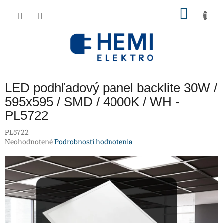
Prejsť
NÁKU
na
obsah
KOŠÍK
LED podhľadový panel backlite 30W /
595x595 / SMD / 4000K / WH -
PL5722
PL5722
Priemerné
Neohodnotené
Podrobnosti hodnotenia
hodnotenie
produktu
je
0,0
z
5
hviezdičiek.