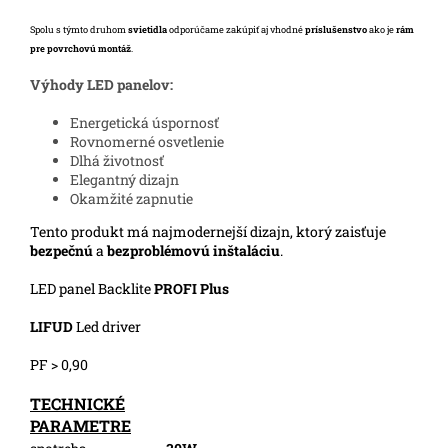
Spolu s týmto druhom
svietidla
odporúčame zakúpiť aj vhodné
príslušenstvo
ako je
rám
pre povrchovú montáž
.
Výhody LED panelov:
Energetická úspornosť
Rovnomerné osvetlenie
Dlhá životnosť
Elegantný dizajn
Okamžité zapnutie
Tento produkt má najmodernejší dizajn, ktorý zaisťuje
bezpečnú
a
bezproblémovú inštaláciu
.
LED panel Backlite
PROFI Plus
LIFUD
Led driver
PF > 0,90
TECHNICKÉ
PARAMETRE