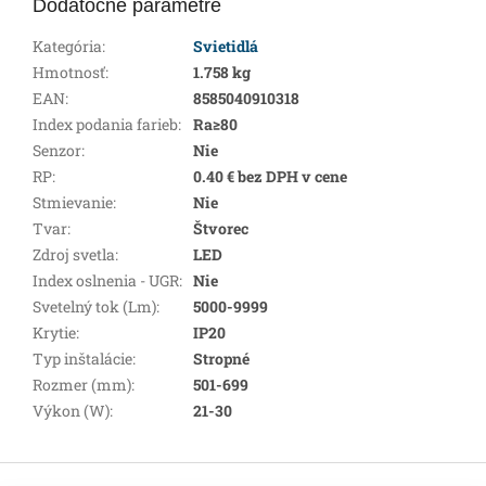
Dodatočné parametre
Kategória
:
Svietidlá
Hmotnosť
:
1.758 kg
EAN
:
8585040910318
Index podania farieb
:
Ra≥80
Senzor
:
Nie
RP
:
0.40 € bez DPH v cene
Stmievanie
:
Nie
Tvar
:
Štvorec
Zdroj svetla
:
LED
Index oslnenia - UGR
:
Nie
Svetelný tok (Lm)
:
5000-9999
Krytie
:
IP20
Typ inštalácie
:
Stropné
Rozmer (mm)
:
501-699
Výkon (W)
:
21-30
Z