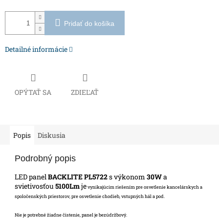
Pridať do košíka
Detailné informácie
OPÝTAŤ SA
ZDIEĽAŤ
Popis
Diskusia
Podrobný popis
LED panel
BACKLITE
PL5722
s výkonom
30W
a
svietivosťou
5100Lm
je
vynikajúcim riešením pre osvetlenie kancelárskych a
spoločenských priestorov, pre osvetlenie chodieb, vstupných hál a pod.
Nie je potrebné žiadne čistenie, panel je bezúdržbový.