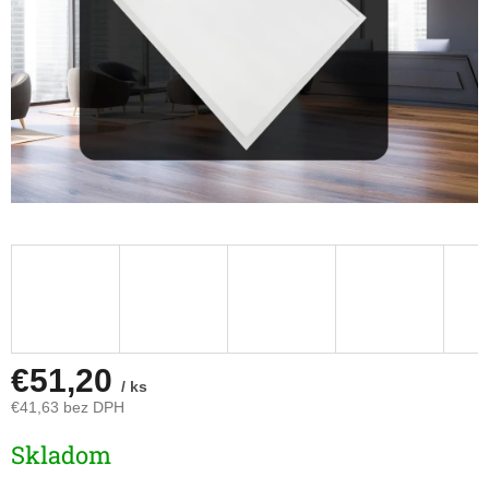
€51,20
/ ks
€41,63 bez DPH
Jednotková
Skladom
cena: