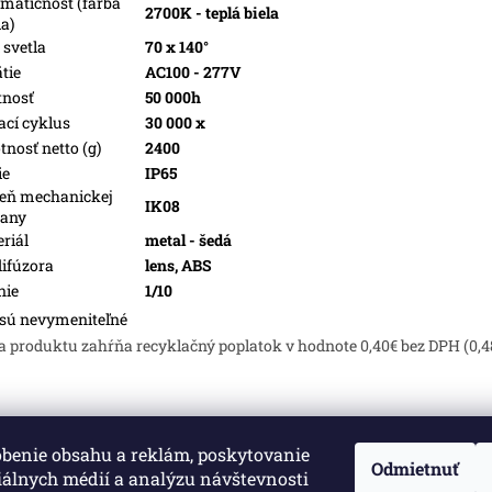
matičnosť (farba
2700K - teplá biela
la)
 svetla
70 x 140°
tie
AC100 - 277V
tnosť
50 000h
ací cyklus
30 000 x
nosť netto (g)
2400
ie
IP65
eň mechanickej
IK08
rany
riál
metal - šedá
difúzora
lens, ABS
nie
1/10
sú nevymeniteľné
a produktu zahŕňa recyklačný poplatok v hodnote 0,40€ bez DPH (0,4
obenie obsahu a reklám, poskytovanie
né.
Upraviť nastavenie cookies
Odmietnuť
iálnych médií a analýzu návštevnosti