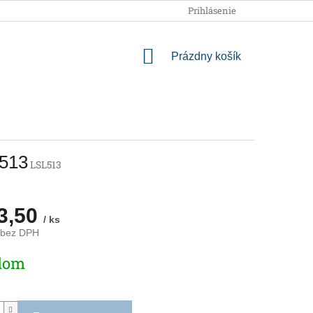
OBCHODNÉ PODMIENKY
PODMIENKY OCHRANY OSOBNÝCH
Prihlásenie
NÁKUPNÝ
Prázdny košík
KOŠÍK
L513
LSL513
3,50
/ ks
 bez DPH
ová
dom