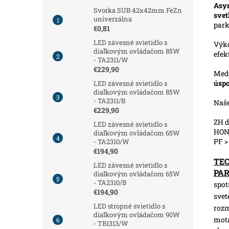
Asym
Svorka SUB 42x42mm FeZn
svet
univerzálna
park
€0,81
LED závesné svietidlo s
Výk
diaľkovým ovládačom 85W
efek
- TA2311/W
€229,90
Medz
úspo
LED závesné svietidlo s
diaľkovým ovládačom 85W
- TA2311/B
Naš
€229,90
ZH d
LED závesné svietidlo s
HONG
diaľkovým ovládačom 65W
PF >
- TA2310/W
€194,90
TE
LED závesné svietidlo s
PA
diaľkovým ovládačom 65W
- TA2310/B
spot
€194,90
svet
LED stropné svietidlo s
roz
diaľkovým ovládačom 90W
motá
- TB1313/W