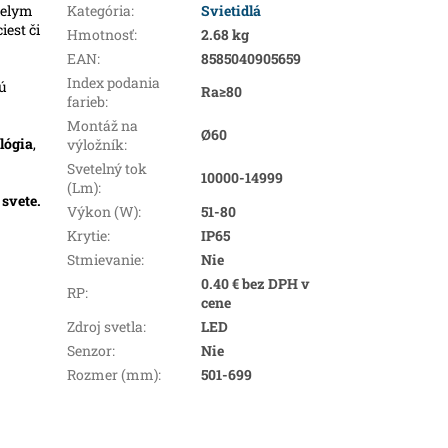
ielym
Kategória
:
Svietidlá
iest či
Hmotnosť
:
2.68 kg
EAN
:
8585040905659
Index podania
kú
Ra≥80
farieb
:
Montáž na
Ø60
lógia
,
výložník
:
Svetelný tok
10000-14999
(Lm)
:
m
svete.
Výkon (W)
:
51-80
Krytie
:
IP65
Stmievanie
:
Nie
0.40 € bez DPH v
RP
:
cene
Zdroj svetla
:
LED
Senzor
:
Nie
Rozmer (mm)
:
501-699