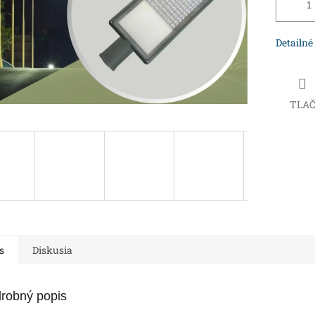
Detailné
TLA
s
Diskusia
robný popis