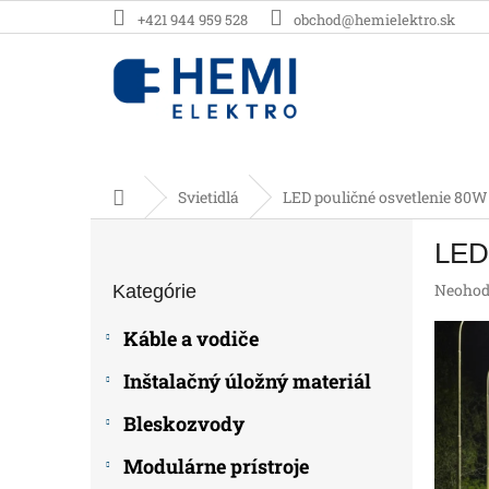
Prejsť
+421 944 959 528
obchod@hemielektro.sk
na
obsah
Domov
Svietidlá
LED pouličné osvetlenie 80W
B
LED 
o
Preskočiť
č
Prieme
Neohod
Kategórie
kategórie
n
hodnot
ý
produk
Káble a vodiče
p
je
0,0
a
Inštalačný úložný materiál
z
n
5
e
Bleskozvody
hviezdič
l
Modulárne prístroje