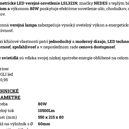
etrické LED verejné osvetlenie LSL321N
, značky
NEDES
s teplým b
lom a
výkonom
80W
poskytuje efektívne osvetlenie ulíc, chodníkov, c
ov.
onná
verejná lampa
zabezpečuje vysoký svetelný výkon a energetic
tívnosť.
i kľúčové vlastnosti patrí
jednoduchý
a
moderný dizajn
,
LED techno
rnosť
,
spoľahlivosť
a v neposlednom rade
cenová dostupnosť
.
e
svietidlá
sú vďaka svojej nízkej spotrebe energie obľúbené na celo
river
LI led
 0,95
CHNICKÉ
RAMETRE
reba
80W
elný tok
10500Lm
mer (mm)
550 x 215 x 80
ž na výložník s Ø
60mm