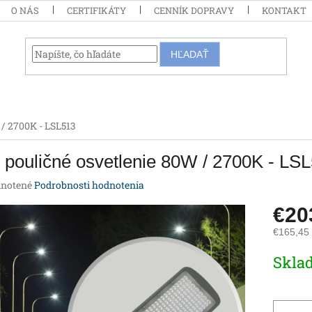
O NÁS
CERTIFIKÁTY
CENNÍK DOPRAVY
KONTAKT
HĽADAŤ
 / 2700K - LSL513
pouličné osvetlenie 80W / 2700K - LS
rné
notené
Podrobnosti hodnotenia
enie
€20
tu
€165,45
Jednotk
Skla
cena:
iek.