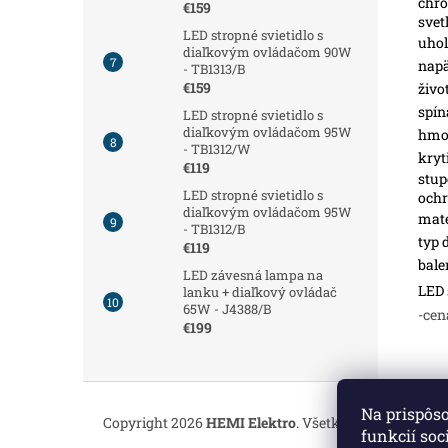
chro
€159
svet
LED stropné svietidlo s
uhol
diaľkovým ovládačom 90W
napä
- TB1313/B
€159
živo
spín
LED stropné svietidlo s
diaľkovým ovládačom 95W
hmot
- TB1312/W
kryt
€119
stup
LED stropné svietidlo s
och
diaľkovým ovládačom 95W
mate
- TB1312/B
typ 
€119
bale
LED závesná lampa na
LED 
lanku + diaľkový ovládač
65W - J4388/B
-cen
€199
Z
á
Na prispôs
Copyright 2026
HEMI Elektro
. Všetky práva vyhrade
p
funkcií soc