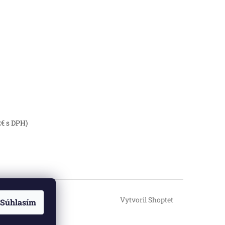
2€ s DPH)
Vytvoril Shoptet
Súhlasím