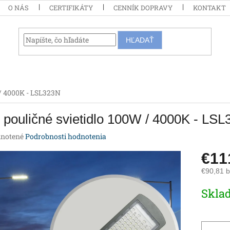
O NÁS
CERTIFIKÁTY
CENNÍK DOPRAVY
KONTAKT
HĽADAŤ
 / 4000K - LSL323N
pouličné svietidlo 100W / 4000K - LS
rné
notené
Podrobnosti hodnotenia
enie
€11
tu
€90,81 
Jednotk
Skla
cena:
iek.