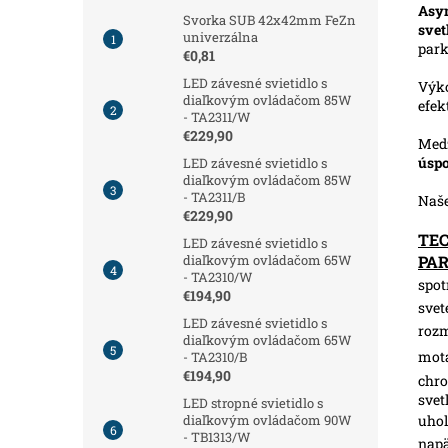
Asym
Svorka SUB 42x42mm FeZn
svet
univerzálna
park
€0,81
LED závesné svietidlo s
Výk
diaľkovým ovládačom 85W
efek
- TA2311/W
€229,90
Medz
úspo
LED závesné svietidlo s
diaľkovým ovládačom 85W
- TA2311/B
Naš
€229,90
TE
LED závesné svietidlo s
PA
diaľkovým ovládačom 65W
- TA2310/W
spot
€194,90
svet
LED závesné svietidlo s
roz
diaľkovým ovládačom 65W
motá
- TA2310/B
€194,90
chro
svet
LED stropné svietidlo s
uhol
diaľkovým ovládačom 90W
- TB1313/W
napä