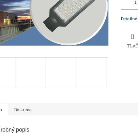
Detailné
TLA
s
Diskusia
robný popis