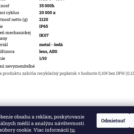
tnosť
35 000h
ací cyklus
20 000 x
nosť netto (g)
2120
ie
IP65
eň mechanickej
IK07
rany
riál
metal - šedá
difúzora
lens, ABS
nie
1/10
sú nevymeniteľné
a produktu zahŕňa recyklačný poplatok v hodnote 0,10€ bez DPH (0,1
obenie obsahu a reklám, poskytovanie
né.
Upraviť nastavenie cookies
Odmietnuť
iálnych médií a analýzu návštevnosti
súbory cookie. Viac informácií
tu
.