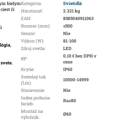
nym bielym
Kategória
:
Svietidlá
ciest či
Hmotnosť
:
2.321 kg
EAN
:
8585040911063
Rozmer (mm)
:
≤500
kú
Senzor
:
Nie
Výkon (W)
:
81-100
lógia
,
Zdroj svetla
:
LED
0.10 € bez DPH v
RP
:
cene
m
svete.
Krytie
:
IP65
Svetelný tok
10000-14999
(Lm)
:
Stmievanie
:
Nie
Index podania
Ra≥80
farieb
:
Montáž na
Ø60
výložník
: