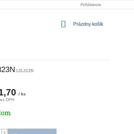
OBCHODNÉ PODMIENKY
PODMIENKY OCHRANY OSOBNÝCH
Prihlásenie
NÁKUPNÝ
Prázdny košík
KOŠÍK
L323N
LSL323N
1,70
/ ks
bez DPH
ová
dom