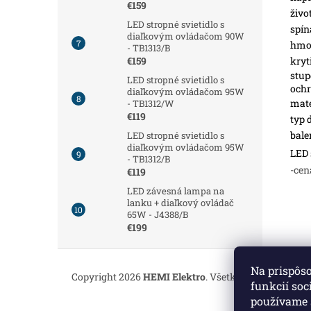
€159
živo
LED stropné svietidlo s
spín
diaľkovým ovládačom 90W
hmot
- TB1313/B
kryt
€159
stup
LED stropné svietidlo s
och
diaľkovým ovládačom 95W
mate
- TB1312/W
€119
typ 
bale
LED stropné svietidlo s
diaľkovým ovládačom 95W
LED 
- TB1312/B
-cen
€119
LED závesná lampa na
lanku + diaľkový ovládač
65W - J4388/B
€199
Z
á
Na prispôs
Copyright 2026
HEMI Elektro
. Všetky práva vyhrade
p
funkcií soc
ä
používame 