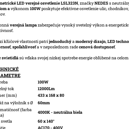
etrické LED verejné osvetlenie LSL323N
, značky
NEDES
s neutrál
lom a
výkonom
100W
poskytuje efektívne osvetlenie ulíc, chodníkov, 
ov.
onná
verejná lampa
zabezpečuje vysoký svetelný výkon a energetic
tívnosť.
i kľúčové vlastnosti patrí
jednoduchý
a
moderný dizajn
,
LED techno
rnosť
,
spoľahlivosť
a v neposlednom rade
cenová dostupnosť
.
e
svietidlá
sú vďaka svojej nízkej spotrebe energie obľúbené na celo
CHNICKÉ
RAMETRE
reba
100W
elný tok
12000Lm
mer (mm)
433 x 168 x 80
ž na výložník s Ø
60mm
matičnosť (farba
4000K - neutrálna biela
la)
 svetla
60 x 140°
tie
AC170 - 400V