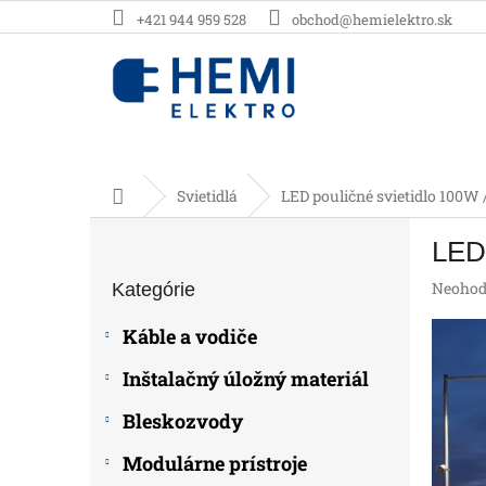
Prejsť
+421 944 959 528
obchod@hemielektro.sk
na
obsah
Domov
Svietidlá
LED pouličné svietidlo 100W
B
LED 
o
Preskočiť
č
Prieme
Neohod
Kategórie
kategórie
n
hodnot
ý
produk
Káble a vodiče
p
je
0,0
a
Inštalačný úložný materiál
z
n
5
e
Bleskozvody
hviezdič
l
Modulárne prístroje