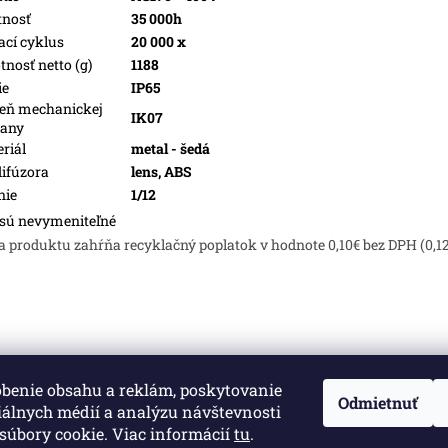
tnosť
35 000h
ací cyklus
20 000 x
nosť netto (g)
1188
ie
IP65
eň mechanickej
IK07
rany
riál
metal - šedá
difúzora
lens, ABS
nie
1/12
sú nevymeniteľné
a produktu zahŕňa recyklačný poplatok v hodnote 0,10€ bez DPH (0,1
obenie obsahu a reklám, poskytovanie
né.
Upraviť nastavenie cookies
Odmietnuť
iálnych médií a analýzu návštevnosti
súbory cookie. Viac informácií
tu
.