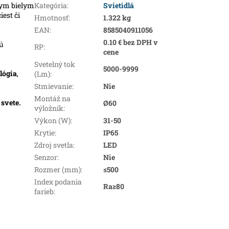
nym bielym
Kategória
:
Svietidlá
iest či
Hmotnosť
:
1.322 kg
EAN
:
8585040911056
0.10 € bez DPH v
kú
RP
:
cene
Svetelný tok
5000-9999
lógia
,
(Lm)
:
Stmievanie
:
Nie
Montáž na
m
svete.
Ø60
výložník
:
Výkon (W)
:
31-50
Krytie
:
IP65
Zdroj svetla
:
LED
Senzor
:
Nie
Rozmer (mm)
:
≤500
Index podania
Ra≥80
farieb
: