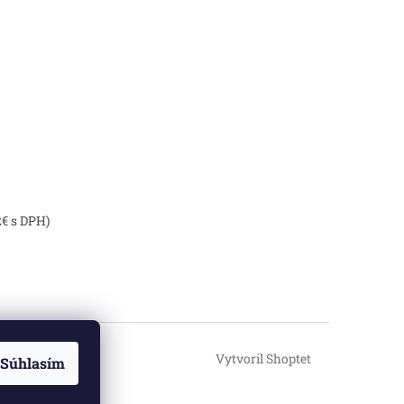
2€ s DPH)
Vytvoril Shoptet
Súhlasím