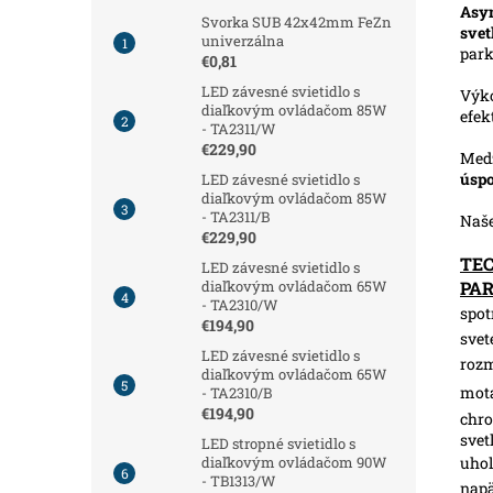
Asym
Svorka SUB 42x42mm FeZn
svet
univerzálna
park
€0,81
LED závesné svietidlo s
Výk
diaľkovým ovládačom 85W
efek
- TA2311/W
€229,90
Medz
úspo
LED závesné svietidlo s
diaľkovým ovládačom 85W
- TA2311/B
Naš
€229,90
TE
LED závesné svietidlo s
PA
diaľkovým ovládačom 65W
- TA2310/W
spot
€194,90
svet
LED závesné svietidlo s
roz
diaľkovým ovládačom 65W
motá
- TA2310/B
€194,90
chro
svet
LED stropné svietidlo s
uhol
diaľkovým ovládačom 90W
- TB1313/W
napä