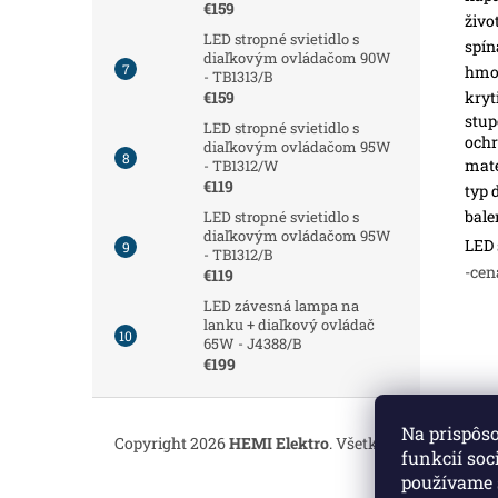
€159
živo
LED stropné svietidlo s
spín
diaľkovým ovládačom 90W
hmot
- TB1313/B
kryt
€159
stup
LED stropné svietidlo s
och
diaľkovým ovládačom 95W
mate
- TB1312/W
€119
typ 
bale
LED stropné svietidlo s
diaľkovým ovládačom 95W
LED 
- TB1312/B
-cen
€119
LED závesná lampa na
lanku + diaľkový ovládač
65W - J4388/B
€199
Z
á
Na prispôs
Copyright 2026
HEMI Elektro
. Všetky práva vyhrade
p
funkcií soc
ä
používame 