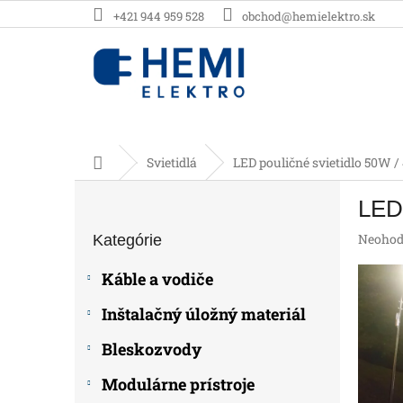
Prejsť
+421 944 959 528
obchod@hemielektro.sk
na
obsah
Domov
Svietidlá
LED pouličné svietidlo 50W 
B
LED 
o
Preskočiť
č
Prieme
Neohod
Kategórie
kategórie
n
hodnot
ý
produk
Káble a vodiče
p
je
0,0
a
Inštalačný úložný materiál
z
n
5
e
Bleskozvody
hviezdič
l
Modulárne prístroje