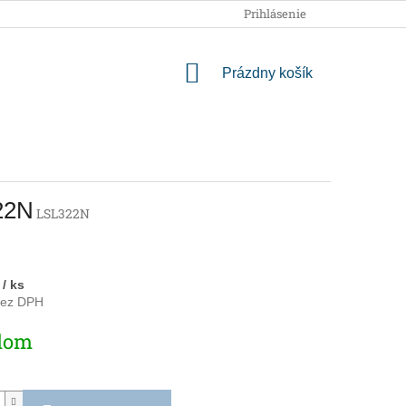
OBCHODNÉ PODMIENKY
PODMIENKY OCHRANY OSOBNÝCH
Prihlásenie
NÁKUPNÝ
Prázdny košík
KOŠÍK
322N
LSL322N
1
/ ks
bez DPH
ová
dom