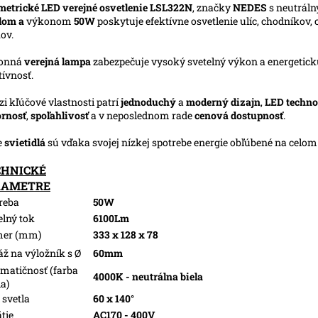
etrické LED verejné osvetlenie LSL322N
, značky
NEDES
s neutrál
lom a
výkonom
50W
poskytuje efektívne osvetlenie ulíc, chodníkov, c
ov.
onná
verejná lampa
zabezpečuje vysoký svetelný výkon a energetic
tívnosť.
i kľúčové vlastnosti patrí
jednoduchý
a
moderný dizajn
,
LED techno
rnosť
,
spoľahlivosť
a v neposlednom rade
cenová dostupnosť
.
e
svietidlá
sú vďaka svojej nízkej spotrebe energie obľúbené na celo
CHNICKÉ
RAMETRE
reba
50W
elný tok
6100Lm
mer (mm)
333 x 128 x 78
ž na výložník s Ø
60mm
matičnosť (farba
4000K - neutrálna biela
la)
 svetla
60 x 140°
tie
AC170 - 400V