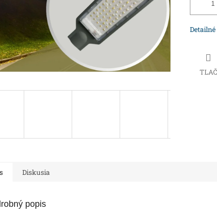
Detailné
TLA
s
Diskusia
robný popis