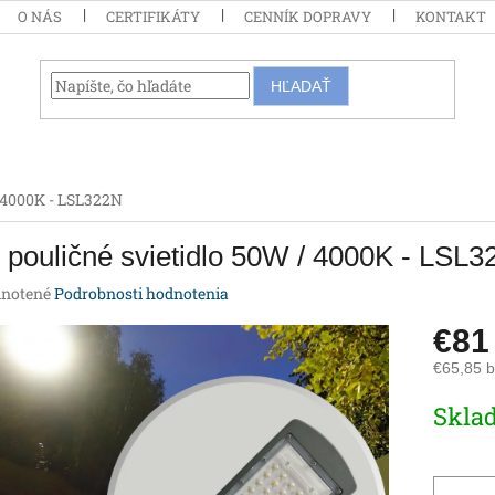
O NÁS
CERTIFIKÁTY
CENNÍK DOPRAVY
KONTAKT
HĽADAŤ
/ 4000K - LSL322N
pouličné svietidlo 50W / 4000K - LSL
rné
notené
Podrobnosti hodnotenia
enie
€8
tu
€65,85 
Jednotk
Skla
cena:
iek.