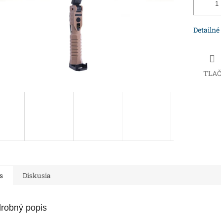
Detailné
TLA
s
Diskusia
robný popis