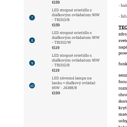
€159
- ba
LED stropné svietidlo s
diaľkovým ovládačom 90W
- ľa
- TB1313/B
€159
TE
LED stropné svietidlo s
zdro
diaľkovým ovládačom 95W
svet
- TB1312/W
napá
€119
pow
LED stropné svietidlo s
diaľkovým ovládačom 95W
funk
- TB1312/B
€119
senz
LED závesná lampa na
focu
lanku + diaľkový ovládač
65W - J4388/B
roz
€199
chro
dosv
kryt
mate
uchy