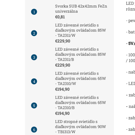
LED
Svorka SUB 42x42mm FeZn
rôzn
univerzálna
€0,81
- pe
LED závesné svietidlo s
diaľkovým ovládačom 85W
- bat
- TA2311/W
€229,90
-
5V
LED závesné svietidlo s
diaľkovým ovládačom 85W
- 10
- TA2311/B
/ 10
€229,90
- na
LED závesné svietidlo s
diaľkovým ovládačom 65W
- LE
- TA2310/W
€194,90
-
za
LED závesné svietidlo s
diaľkovým ovládačom 65W
-
nak
- TA2310/B
€194,90
- za
LED stropné svietidlo s
diaľkovým ovládačom 90W
- z
- TB1313/W