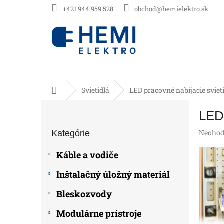
Prejsť
+421 944 959 528
obchod@hemielektro.sk
na
obsah
Domov
Svietidlá
LED pracovné nabíjacie sviet
B
LED 
o
Preskočiť
č
Prieme
Neohod
Kategórie
kategórie
n
hodnot
ý
produk
Káble a vodiče
p
je
0,0
a
Inštalačný úložný materiál
z
n
5
e
Bleskozvody
hviezdič
l
Modulárne prístroje