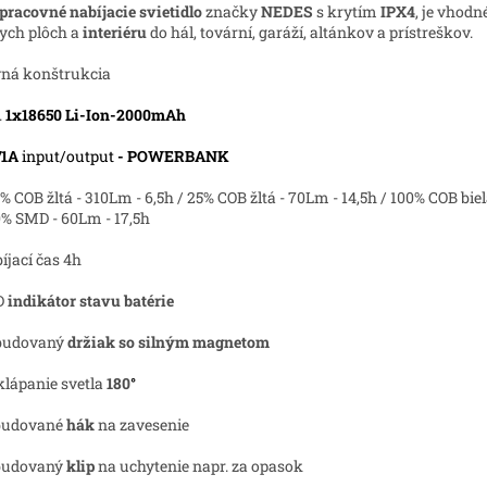
pracovné nabíjacie svietidlo
značky
NEDES
s krytím
IPX4
, je vhodn
ych plôch a
interiéru
do hál, tovární, garáží, altánkov a prístreškov.
vná konštrukcia
.
1x18650 Li-Ion-2000mAh
/1A
input/output
- POWERBANK
0% COB žltá - 310Lm - 6,5h / 25% COB žltá - 70Lm - 14,5h / 100% COB bie
0% SMD - 60Lm - 17,5h
bíjací čas 4h
D
indikátor stavu batérie
budovaný
držiak so silným magnetom
lápanie svetla
180
°
budované
hák
na zavesenie
abudovaný
klip
na uchytenie napr. za opasok