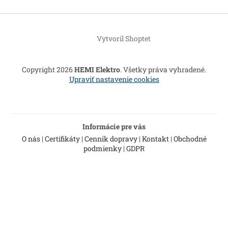
Z
á
Vytvoril Shoptet
p
ä
t
Copyright 2026
HEMI Elektro
. Všetky práva vyhradené.
i
Upraviť nastavenie cookies
e
Informácie pre vás
O nás
|
Certifikáty
|
Cenník dopravy
|
Kontakt
|
Obchodné
podmienky
|
GDPR