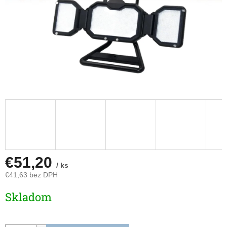
€51,20
/ ks
€41,63 bez DPH
Jednotková
Skladom
cena: