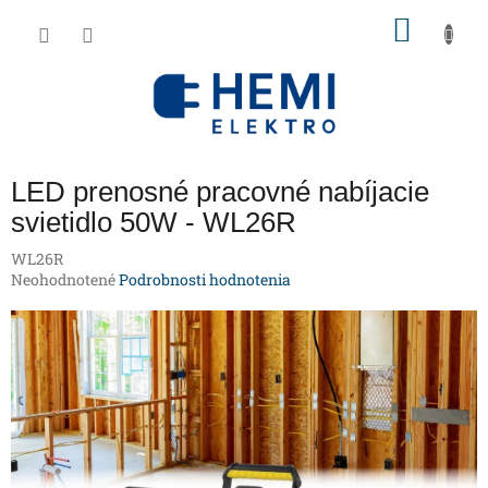
Prejsť
NÁKU
na
obsah
KOŠÍK
LED prenosné pracovné nabíjacie
svietidlo 50W - WL26R
WL26R
Priemerné
Neohodnotené
Podrobnosti hodnotenia
hodnotenie
produktu
je
0,0
z
5
hviezdičiek.