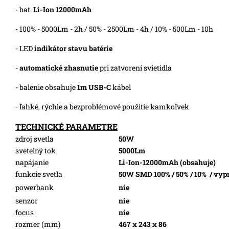
- bat.
Li-Ion 12000mAh
- 100% - 5000Lm - 2h / 50% - 2500Lm - 4h / 10% - 500Lm - 10h
- LED
indikátor stavu batérie
-
automatické zhasnutie
pri zatvorení svietidla
- balenie obsahuje
1m USB-C
kábel
- ľahké, rýchle a bezproblémové použitie kamkoľvek
TECHNICKÉ PARAMETRE
zdroj svetla
50W
svetelný tok
5000Lm
napájanie
Li-Ion-12000mAh (obsahuje)
funkcie svetla
50W SMD 100% / 50% / 10% / vyp
powerbank
nie
senzor
nie
focus
nie
rozmer (mm)
467 x 243 x 86