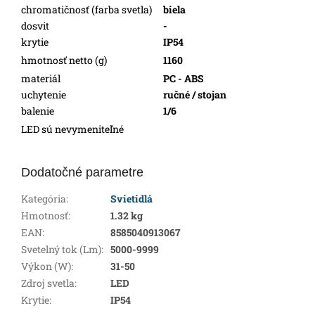
chromatičnosť (farba svetla)
biela
dosvit
-
krytie
IP54
hmotnosť netto (g)
1160
materiál
PC - ABS
uchytenie
ručné / stojan
balenie
1/6
LED sú nevymeniteľné
Dodatočné parametre
Kategória
:
Svietidlá
Hmotnosť
:
1.32 kg
EAN
:
8585040913067
Svetelný tok (Lm)
:
5000-9999
Výkon (W)
:
31-50
Zdroj svetla
:
LED
Krytie
:
IP54