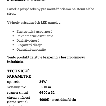
Panel je prispôsobený pre montáž priamo na stenu alebo
strop.
Výhody prisadených LED panelov:
Energetická úspornosť
Rovnomerné osvetlenie
Dlhá životnosť
Elegantný dizajn
Okamžité zapnutie
Tento produkt zaisťuje
bezpečnú
a
bezproblémovú
inštaláciu
.
TECHNICKÉ
PARAMETRE
spotreba
24W
svetelný tok
1850Lm
rozmer (mm)
Ø300 x 32
chromatičnosť
4000K - neutrálna biela
(farba svetla)