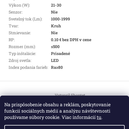
Výkon (W)
:
21-30
Senzor
:
Nie
Svetelný tok (Lm)
:
1000-1999
Tvar
:
Kruh
Stmievanie
:
Nie
RP
:
0.10 € bez DPH v cene
Rozmer (mm)
:
≤500
Typ inštalácie
:
Prisadené
Zdroj svetla
:
LED
Index podania farieb
:
Ra≥80
Z
á
Vytvoril Shoptet
p
ä
Na prispôsobenie obsahu a reklám, poskytovanie
t
funkcií sociálnych médií a analýzu návštevnosti
Copyright 2026
HEMI Elektro
. Všetky práva vyhradené.
i
používame súbory cookie. Viac informácií
tu
.
Upraviť nastavenie cookies
e