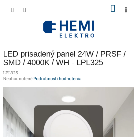
Prejsť
NÁKU
na
obsah
KOŠÍK
LED prisadený panel 24W / PRSF /
SMD / 4000K / WH - LPL325
LPL325
Priemerné
Neohodnotené
Podrobnosti hodnotenia
hodnotenie
produktu
je
0,0
z
5
hviezdičiek.