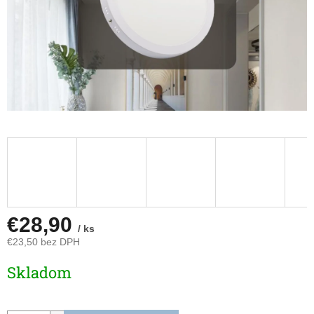
€28,90
/ ks
€23,50 bez DPH
Jednotková
Skladom
cena: