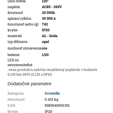
uhol svetla
120°
napätie
AC85 - 265V
životnosť
30 000h
spínací cyklus
30 000 x
hmotnosť netto (g)
742
krytie
IP20
materiál
AL - biela
typ difúzora
opal
možnosť stmievania
nie
balenie
1/20
LED sú
nevymeniteľné
-cena produktu zahŕňa recyklačný poplatok v hodnote
0,10€ bez DPH (0,12€ s DPH)
Dodatočné parametre
Kategória
:
Svietidlá
Hmotnosť
:
0.102 kg
EAN
:
8585040902351
Krytie
:
IP20