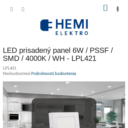
Prejsť
NÁKU
na
obsah
KOŠÍK
LED prisadený panel 6W / PSSF /
SMD / 4000K / WH - LPL421
LPL421
Priemerné
Neohodnotené
Podrobnosti hodnotenia
hodnotenie
produktu
je
0,0
z
5
hviezdičiek.