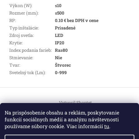
Výkon (W)
:
≤10
Rozmer (mm)
:
≤500
RP
:
0.10 € bez DPH v cene
Typ inštalácie
:
Prisadené
Zdroj svetla
:
LED
Krytie
:
IP20
Index podania farieb
:
Ra≥80
Stmievanie
:
Nie
Tvar
:
Štvorec
Svetelný tok (Lm)
:
0-999
Z
á
Vytvoril Shoptet
p
ä
Na prispôsobenie obsahu a reklám, poskytovanie
t
funkcií sociálnych médií a analýzu návštevnosti
Copyright 2026
HEMI Elektro
. Všetky práva vyhradené.
i
používame súbory cookie. Viac informácií
tu
.
Upraviť nastavenie cookies
e