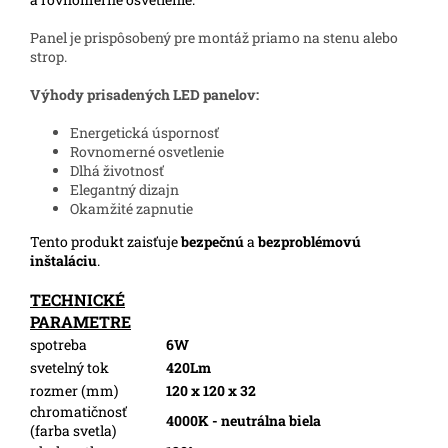
Panel je prispôsobený pre montáž priamo na stenu alebo
strop.
Výhody prisadených LED panelov:
Energetická úspornosť
Rovnomerné osvetlenie
Dlhá životnosť
Elegantný dizajn
Okamžité zapnutie
Tento produkt zaisťuje
bezpečnú
a
bezproblémovú
inštaláciu
.
TECHNICKÉ
PARAMETRE
spotreba
6W
svetelný tok
420Lm
rozmer (mm)
120 x 120 x 32
chromatičnosť
4000K - neutrálna biela
(farba svetla)