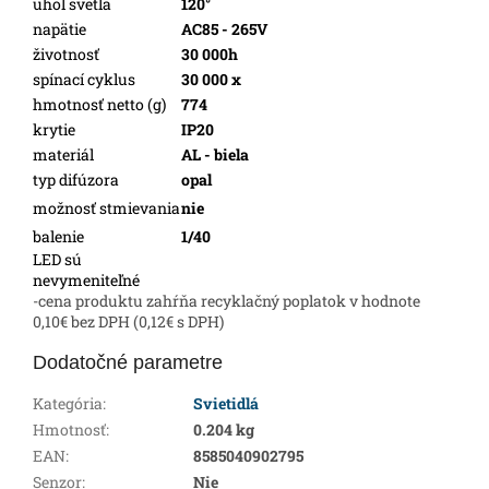
uhol svetla
120°
napätie
AC85 - 265V
životnosť
30 000h
spínací cyklus
30 000 x
hmotnosť netto (g)
774
krytie
IP20
materiál
AL - biela
typ difúzora
opal
možnosť stmievania
nie
balenie
1/40
LED sú
nevymeniteľné
-cena produktu zahŕňa recyklačný poplatok v hodnote
0,10€ bez DPH (0,12€ s DPH)
Dodatočné parametre
Kategória
:
Svietidlá
Hmotnosť
:
0.204 kg
EAN
:
8585040902795
Senzor
:
Nie