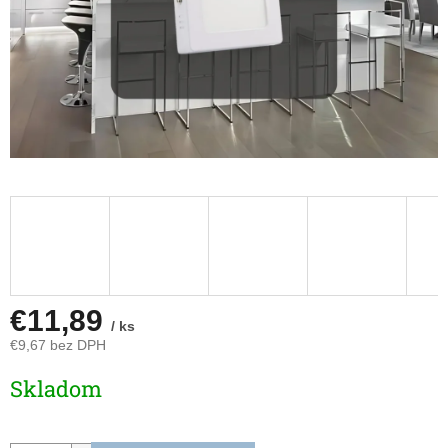
€11,89
/ ks
€9,67 bez DPH
Jednotková
Skladom
cena: