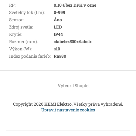
RP
:
0.10 € bez DPH v cene
Svetelný tok (Lm)
:
0-999
Senzor
:
Áno
Zdroj svetla
:
LED
Krytie
:
IP44
Rozmer (mm)
:
<label>≤500</label>
Výkon (W)
:
≤10
Index podania farieb
:
Ra≥80
Z
á
Vytvoril Shoptet
p
ä
t
Copyright 2026
HEMI Elektro
. Všetky práva vyhradené.
i
Upraviť nastavenie cookies
e