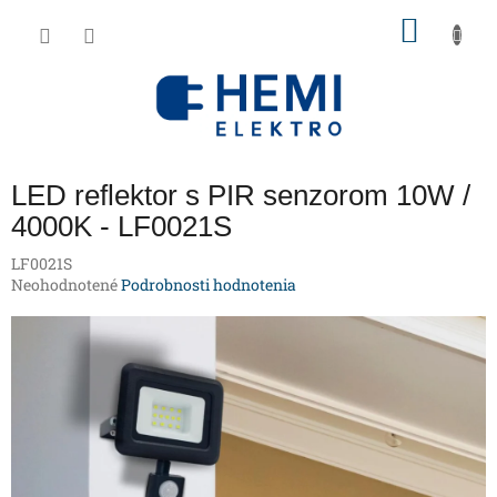
Prejsť
NÁKU
na
obsah
KOŠÍK
LED reflektor s PIR senzorom 10W /
4000K - LF0021S
LF0021S
Priemerné
Neohodnotené
Podrobnosti hodnotenia
hodnotenie
produktu
je
0,0
z
5
hviezdičiek.