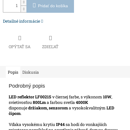
Pridať do košíka
Detailné informácie
OPÝTAŤ SA
ZDIEĽAŤ
Popis
Diskusia
Podrobný popis
LED reflektor LF0021S
v čiernej farbe, s výkonom
10W
,
svietivosťou
800Lm
a farbou svetla
4000K
disponuje
držiakom, senzorom
a vysokokvalitným
LED
čipom
.
Vďaka vysokému krytiu
IP44
sa hodí do vonkajších
priestorov napríklad na osvetlenie záhrad, domov, dvorov,