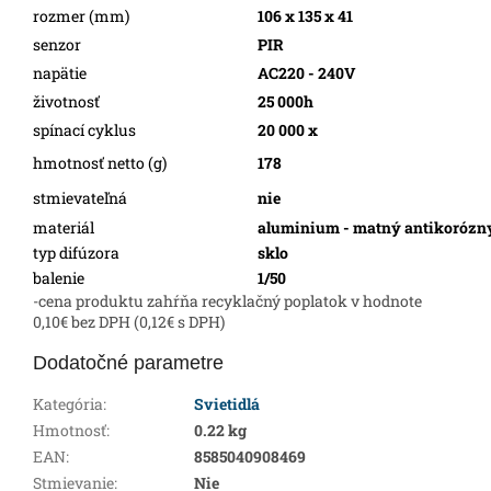
rozmer (mm)
106 x 135 x 41
senzor
PIR
napätie
AC220 - 240V
životnosť
25 000h
spínací cyklus
20 000 x
hmotnosť netto (g)
178
stmievateľná
nie
materiál
aluminium - matný antikorózn
typ difúzora
sklo
balenie
1/50
-cena produktu zahŕňa recyklačný poplatok v hodnote
0,10€ bez DPH (0,12€ s DPH)
Dodatočné parametre
Kategória
:
Svietidlá
Hmotnosť
:
0.22 kg
EAN
:
8585040908469
Stmievanie
:
Nie