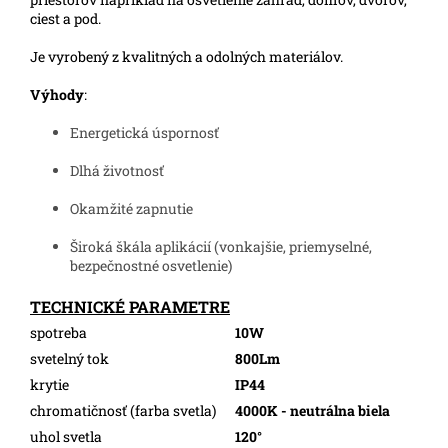
ciest a pod.
Je vyrobený z kvalitných a odolných materiálov.
Výhody
:
Energetická úspornosť
Dlhá životnosť
Okamžité zapnutie
Široká škála aplikácií (vonkajšie, priemyselné,
bezpečnostné osvetlenie)
TECHNICKÉ PARAMETRE
spotreba
10W
svetelný tok
800Lm
krytie
IP44
chromatičnosť (farba svetla)
4000K - neutrálna biela
uhol svetla
120°