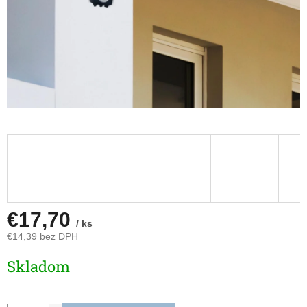
€17,70
/ ks
€14,39 bez DPH
Jednotková
Skladom
cena: