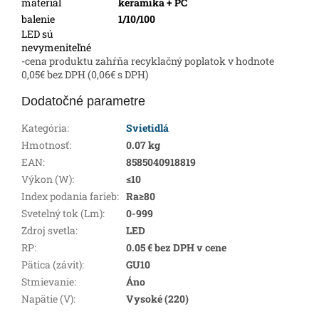
materiál
keramika + PC
balenie
1/10/100
LED sú
nevymeniteľné
-cena produktu zahŕňa recyklačný poplatok v hodnote
0,05€ bez DPH (0,06€ s DPH)
Dodatočné parametre
Kategória
:
Svietidlá
Hmotnosť
:
0.07 kg
EAN
:
8585040918819
Výkon (W)
:
≤10
Index podania farieb
:
Ra≥80
Svetelný tok (Lm)
:
0-999
Zdroj svetla
:
LED
RP
:
0.05 € bez DPH v cene
Pätica (závit)
:
GU10
Stmievanie
:
Áno
Napätie (V)
:
Vysoké (220)