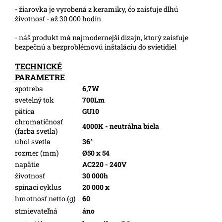
- žiarovka je vyrobená z keramiky, čo zaisťuje dlhú
životnosť - až 30 000 hodín
- náš produkt má najmodernejší dizajn, ktorý zaisťuje
bezpečnú a bezproblémovú inštaláciu do svietidiel
TECHNICKÉ
PARAMETRE
spotreba
6,7W
svetelný tok
700Lm
pätica
GU10
chromatičnosť
4000K - neutrálna biela
(farba svetla)
uhol svetla
36°
rozmer (mm)
Ø50 x 54
napätie
AC220 - 240V
životnosť
30 000h
spínací cyklus
20 000 x
hmotnosť netto (g)
60
stmievateľná
áno