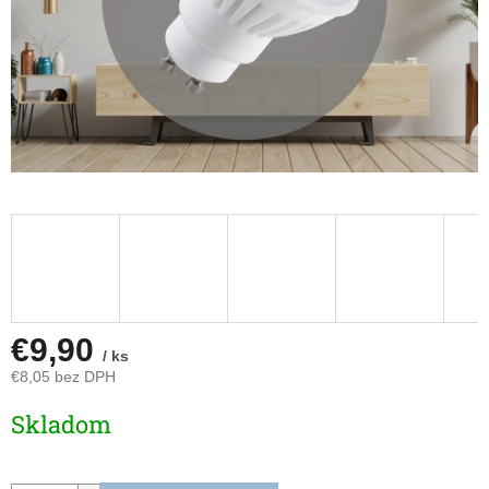
€9,90
/ ks
€8,05 bez DPH
Jednotková
Skladom
cena: