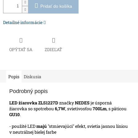
Pridať do košíka
Detailné informácie
OPÝTAŤ SA
ZDIEĽAŤ
Popis
Diskusia
Podrobný popis
LED žiarovka ZLS1227D
značky
NEDES
je úsporná
žiarovka so spotrebou
6,7W
, svietivosťou
700Lm
, s päticou
GU10
.
- použité LED
majú
"stmievajúci" efekt, svietia jasnou líniou
v neutrálnej bielej farbe