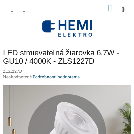
Prejsť
NÁKU
na
obsah
KOŠÍK
LED stmievateľná žiarovka 6,7W -
GU10 / 4000K - ZLS1227D
ZLS1227D
Priemerné
Neohodnotené
Podrobnosti hodnotenia
hodnotenie
produktu
je
0,0
z
5
hviezdičiek.