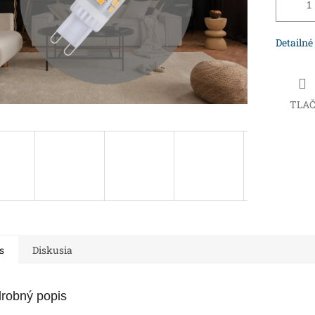
Detailné
TLA
s
Diskusia
robný popis