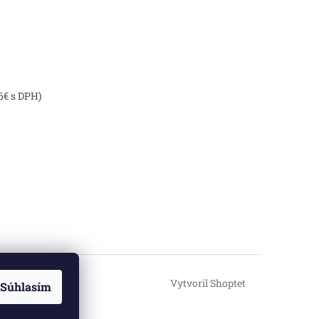
6€ s DPH)
Vytvoril Shoptet
Súhlasím