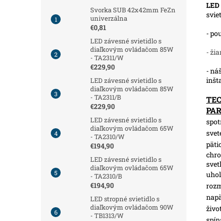
LED
Svorka SUB 42x42mm FeZn
svie
univerzálna
€0,81
- po
LED závesné svietidlo s
diaľkovým ovládačom 85W
- ži
- TA2311/W
€229,90
- ná
inšt
LED závesné svietidlo s
diaľkovým ovládačom 85W
- TA2311/B
TE
€229,90
PA
LED závesné svietidlo s
spot
diaľkovým ovládačom 65W
svet
- TA2310/W
päti
€194,90
chro
LED závesné svietidlo s
svet
diaľkovým ovládačom 65W
uhol
- TA2310/B
€194,90
roz
napä
LED stropné svietidlo s
diaľkovým ovládačom 90W
živo
- TB1313/W
spín