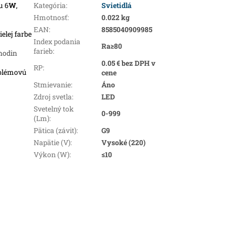
u 6
W
,
Kategória
:
Svietidlá
Hmotnosť
:
0.022 kg
EAN
:
8585040909985
ielej farbe
Index podania
Ra≥80
farieb
:
 hodin
0.05 € bez DPH v
RP
:
oblémovú
cene
Stmievanie
:
Áno
Zdroj svetla
:
LED
Svetelný tok
0-999
(Lm)
:
Pätica (závit)
:
G9
Napätie (V)
:
Vysoké (220)
Výkon (W)
:
≤10