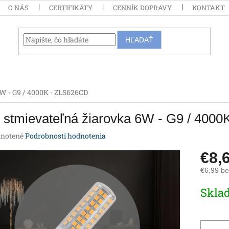
O NÁS
CERTIFIKÁTY
CENNÍK DOPRAVY
KONTAKT
HĽADAŤ
W - G9 / 4000K - ZLS626CD
 stmievateľná žiarovka 6W - G9 / 400
rné
notené
Podrobnosti hodnotenia
enie
€8,
tu
€6,99 b
Jednotk
Skla
cena:
iek.