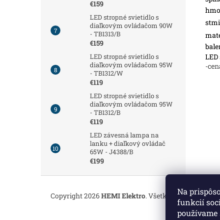
€159
hmot
LED stropné svietidlo s
stmi
diaľkovým ovládačom 90W
- TB1313/B
mate
€159
bale
LED 
LED stropné svietidlo s
diaľkovým ovládačom 95W
-cen
- TB1312/W
€119
LED stropné svietidlo s
diaľkovým ovládačom 95W
- TB1312/B
€119
LED závesná lampa na
lanku + diaľkový ovládač
65W - J4388/B
€199
Z
á
Na prispôs
Copyright 2026
HEMI Elektro
. Všetky práva vyhrade
p
funkcií soc
ä
používame 