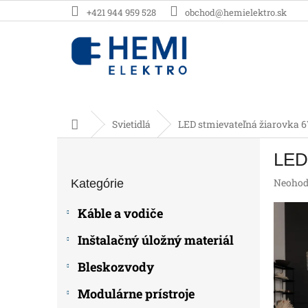
Prejsť
+421 944 959 528
obchod@hemielektro.sk
na
obsah
Domov
Svietidlá
LED stmievateľná žiarovka 6
B
LED
o
Preskočiť
č
Prieme
Neohod
Kategórie
kategórie
n
hodnot
ý
produk
Káble a vodiče
p
je
0,0
a
Inštalačný úložný materiál
z
n
5
e
Bleskozvody
hviezdič
l
Modulárne prístroje