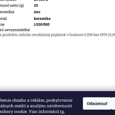
nosť netto (g)
20
evateľná
áno
riál
keramika
nie
1/100/500
sú nevymeniteľné
a produktu zahŕňa recyklačný poplatok v hodnote 0,05€ bez DPH (0,0
obenie obsahu a reklám, poskytovanie
né.
Upraviť nastavenie cookies
Odmietnuť
iálnych médií a analýzu návštevnosti
súbory cookie. Viac informácií
tu
.