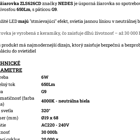
 žiarovka ZLS626CD
značky
NEDES
je úsporná žiarovka so spotrebo
tivosťou
650Lm
, s päticou
G9
.
užité LED
majú
"stmievajúci" efekt, svietia jasnou líniou v neutrálnej b
arovka je vyrobená z keramiky, čo zaisťuje dlhú životnosť – až 30 000
š produkt má najmodernejší dizajn, ktorý zaisťuje bezpečnú a bezpr
aláciu do svietidiel
CHNICKÉ
RAMETRE
reba
6W
elný tok
650Lm
ca
G9
matičnosť (farba
4000K - neutrálna biela
la)
 svetla
320°
mer (mm)
Ø19 x 68
tie
AC220 - 240V
tnosť
30 000h
ací cyklus
20 000 x