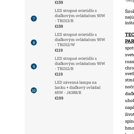
€159
LED stropné svietidlo s
Širo
diaľkovým ovládačom 90W
najú
- TB1313/B
inšt
€159
TE
LED stropné svietidlo s
diaľkovým ovládačom 95W
PA
- TB1312/W
spot
€119
svet
LED stropné svietidlo s
roz
diaľkovým ovládačom 95W
chro
- TB1312/B
svet
€119
stmi
LED závesná lampa na
nočn
lanku + diaľkový ovládač
65W - J4388/B
diaľ
€199
uhol
napä
živo
spín
hmot