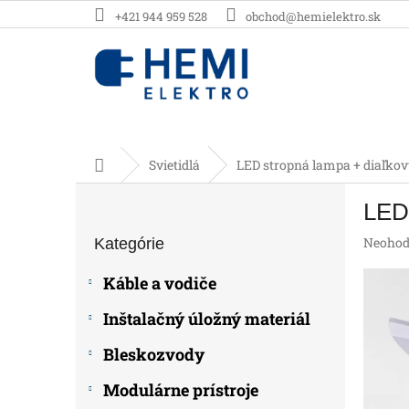
Prejsť
+421 944 959 528
obchod@hemielektro.sk
na
obsah
Domov
Svietidlá
LED stropná lampa + diaľko
B
LED 
o
Preskočiť
č
Prieme
Neohod
Kategórie
kategórie
n
hodnot
ý
produk
Káble a vodiče
p
je
0,0
a
Inštalačný úložný materiál
z
n
5
e
Bleskozvody
hviezdič
l
Modulárne prístroje