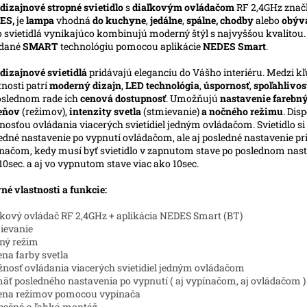
dizajnové stropné svietidlo
s
diaľkovým ovládačom
RF 2,4GHz znač
ES,
je
lampa
vhodná
do kuchyne
,
jedálne
,
spálne, chodby
alebo
obýv
o svietidlá vynikajúco kombinujú moderný štýl s najvyššou kvalitou
ádané
SMART
technológiu pomocou aplikácie
NEDES Smart
.
dizajnové svietidlá
pridávajú eleganciu do Vášho interiéru. Medzi k
tnosti patrí
moderný dizajn
,
LED technológia
,
úspornosť
,
spoľahlivos
slednom rade ich
cenová dostupnosť
. Umožňujú
nastavenie farebn
ieňov
(režimov),
intenzity svetla
(stmievanie)
a nočného režimu
. Dis
osťou ovládania viacerých svietidiel jedným ovládačom. Svietidlo s
edné nastavenie po vypnutí ovládačom, ale aj posledné nastavenie pr
načom, kedy musí byť svietidlo v zapnutom stave po poslednom nast
10sec. a aj vo vypnutom stave viac ako 10sec.
né vlastnosti a funkcie:
ľkový ovládač RF 2,4GHz + aplikácia NEDES Smart (BT)
ievanie
ný režim
na farby svetla
nosť ovládania viacerých svietidiel jedným ovládačom
äť posledného nastavenia po vypnutí ( aj vypínačom, aj ovládačom )
ena režimov pomocou vypínača
pečná a ľahká montáž