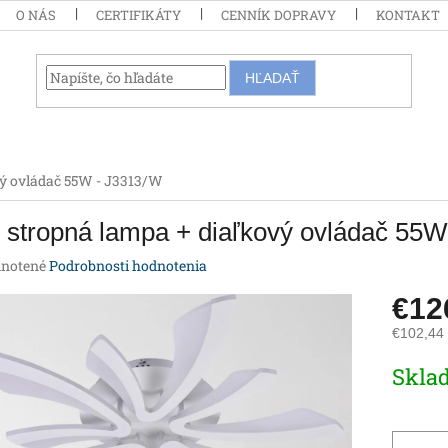
O NÁS
CERTIFIKÁTY
CENNÍK DOPRAVY
KONTAKT
HĽADAŤ
vý ovládač 55W - J3313/W
stropná lampa + diaľkový ovládač 55W
rné
notené
Podrobnosti hodnotenia
enie
€1
tu
€102,44
Jednotk
Skla
cena:
iek.