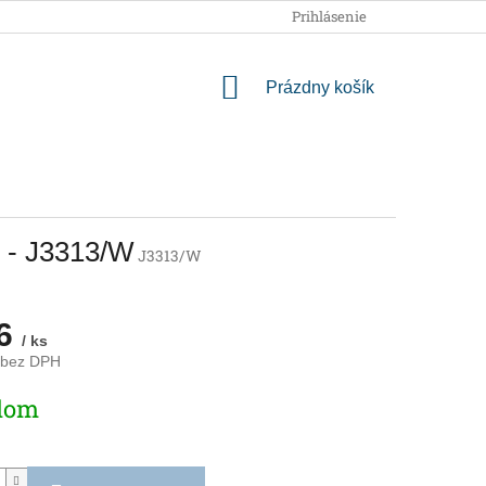
OBCHODNÉ PODMIENKY
PODMIENKY OCHRANY OSOBNÝCH
Prihlásenie
NÁKUPNÝ
Prázdny košík
KOŠÍK
 - J3313/W
J3313/W
26
/ ks
 bez DPH
ová
dom