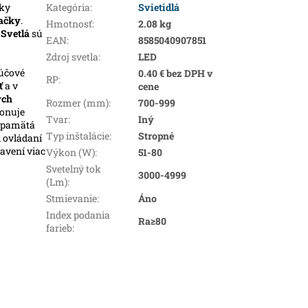
ky
Kategória
:
Svietidlá
ačky
.
Hmotnosť
:
2.08 kg
.
Svetlá
sú
EAN
:
8585040907851
Zdroj svetla
:
LED
ľúčové
0.40 € bez DPH v
RP
:
ť
a v
cene
ých
Rozmer (mm)
:
700-999
ponuje
Tvar
:
Iný
i pamätá
Typ inštalácie
:
Stropné
i ovládaní
avení viac
Výkon (W)
:
51-80
Svetelný tok
3000-4999
(Lm)
:
Stmievanie
:
Áno
Index podania
Ra≥80
farieb
: