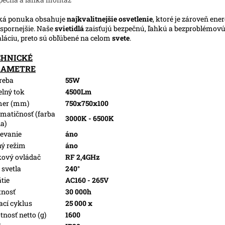
ká ponuka obsahuje
najkvalitnejšie osvetlenie
, ktoré je zároveň ene
spornejšie. Naše
svietidlá
zaisťujú bezpečnú, ľahkú a bezproblémov
aláciu, preto sú obľúbené na celom
svete
.
CHNICKÉ
RAMETRE
reba
55W
elný tok
4500Lm
mer (mm)
750x750x100
matičnosť (farba
3000K - 6500K
la)
evanie
áno
ý režim
áno
kový ovládač
RF 2,4GHz
 svetla
240°
tie
AC160 - 265V
tnosť
30 000h
ací cyklus
25 000 x
nosť netto (g)
1600