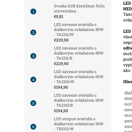
LED 
Svorka SUB 42x42mm FeZn
NED
univerzálna
Tiet
€0,81
ovl
LED závesné svietidlo s
diaľkovým ovládačom 85W
LED
- TA2311/W
vlas
€229,90
nepo
odt
LED závesné svietidlo s
diaľkovým ovládačom 85W
možn
- TA2311/B
posl
€229,90
vypí
ako 
LED závesné svietidlo s
diaľkovým ovládačom 65W
Hlav
- TA2310/W
€194,90
-dia
LED závesné svietidlo s
-stm
diaľkovým ovládačom 65W
-noč
- TA2310/B
-zme
€194,90
-mož
LED stropné svietidlo s
-pam
diaľkovým ovládačom 90W
-zm
- TB1313/W
-bez