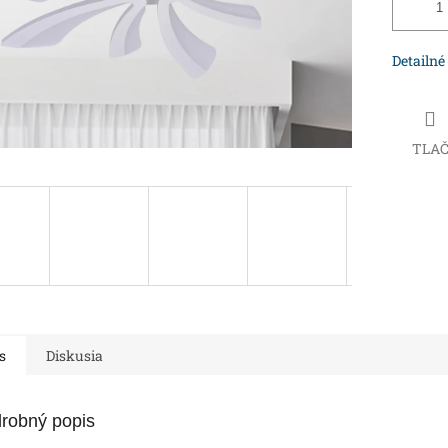
Detailné
TLA
s
Diskusia
robný popis