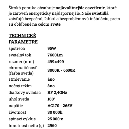
Široká ponuka obsahuje
najkvalitnejšie osvetlenie
, ktoré
je zároveň energeticky najúspornejšie. Naše
svietidlá
zaisťujú bezpečnú, ľahkú a bezproblémovú inštaláciu, preto
sú obľúbené na celom
svete
.
TECHNICKÉ
PARAMETRE
spotreba
95W
svetelný tok
7600Lm
rozmer (mm)
499x499
chromatičnosť
3000K - 6500K
(farba svetla)
stmievanie
áno
nočný režim
áno
diaľkový ovládač
RF 2,4GHz
uhol svetla
180°
napätie
AC170 - 265V
životnosť
30 000h
spínací cyklus
25 000 x
hmotnosť netto (g)
2960