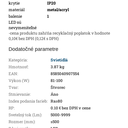
krytie
IP20
materiál
metal/acryl
balenie
1
LED sú
nevymeniteľné
-cena produktu zahŕňa recyklačný poplatok v hodnote
0,10€ bez DPH (0,12€ s DPH)
Dodatočné parametre
Kategória
:
Svietidlá
Hmotnosť
:
3.87 kg
EAN
:
8585040907554
Výkon (W)
:
81-100
Tvar
:
Štvorec
Stmievanie
:
Áno
Index podania farieb
:
Ra≥80
RP
:
0.10 € bez DPH v cene
Svetelný tok (Lm)
:
5000-9999
Rozmer (mm)
:
≤500