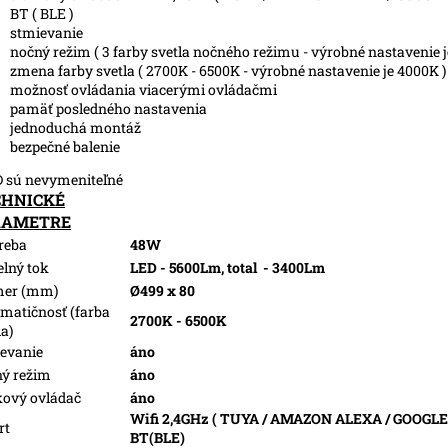
BT ( BLE )
stmievanie
nočný režim ( 3 farby svetla nočného režimu - výrobné nastavenie 
zmena farby svetla ( 2700K - 6500K - výrobné nastavenie je 4000K )
možnosť ovládania viacerými ovládačmi
pamäť posledného nastavenia
jednoduchá montáž
bezpečné balenie
 sú nevymeniteľné
CHNICKÉ
RAMETRE
reba
48W
elný tok
LED - 5600Lm, total
- 3400Lm
mer (mm)
Ø499 x 80
matičnosť (farba
2700K - 6500K
la)
evanie
áno
ý režim
áno
kový ovládač
áno
Wifi 2,4GHz ( TUYA / AMAZON ALEXA / GOOGLE
rt
BT(BLE)