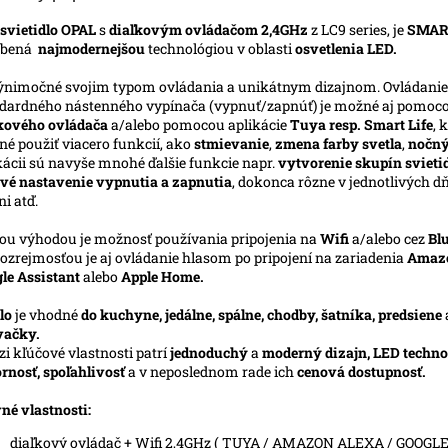
svietidlo OPAL
s
diaľkovým ovládačom 2,4GHz
z LC9 series, je
SMAR
obená
najmodernejšou
technológiou v oblasti
osvetlenia LED.
ýnimočné svojim typom ovládania a unikátnym dizajnom. Ovládani
dardného nástenného vypínača (vypnuť/zapnúť) je možné aj pomoc
kového ovládača
a/alebo pomocou aplikácie
Tuya resp. Smart Life
, 
é použiť viacero funkcií, ako
stmievanie
,
zmena farby svetla
,
nočný
kácii sú navyše mnohé ďalšie funkcie napr.
vytvorenie skupín svietid
vé nastavenie vypnutia a zapnutia
, dokonca rôzne v jednotlivých d
ni atď.
ou výhodou je možnosť používania pripojenia na
Wifi
a/alebo cez
Bl
zrejmosťou je aj ovládanie hlasom po pripojení na zariadenia
Amazo
le Assistant
alebo
Apple Home.
lo
je vhodné
do kuchyne, jedálne, spálne, chodby, šatníka, predsiene
vačky.
i kľúčové vlastnosti patrí
jednoduchý
a
moderný dizajn, LED techno
rnosť, spoľahlivosť
a v neposlednom rade ich
cenová dostupnosť.
né vlastnosti:
diaľkový ovládač + Wifi 2,4GHz ( TUYA / AMAZON ALEXA / GOOGL