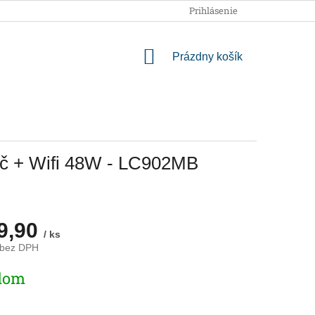
OBCHODNÉ PODMIENKY
PODMIENKY OCHRANY OSOBNÝCH
Prihlásenie
NÁKUPNÝ
Prázdny košík
KOŠÍK
ač + Wifi 48W - LC902MB
9,90
/ ks
 bez DPH
ová
dom