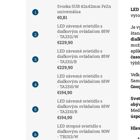
Svorka SUB 42x42mm FeZn
LED 
univerzálna
vyr
€0,81
LED závesné svietidlo s
Je v
diaľkovým ovládačom 85W
štan
- TA2311/W
diaľ
€229,90
možn
apli
LED závesné svietidlo s
diaľkovým ovládačom 85W
časo
- TA2311/B
týžd
€229,90
Veľk
LED závesné svietidlo s
Samo
diaľkovým ovládačom 65W
Goog
- TA2310/W
€194,90
Svet
LED závesné svietidlo s
obý
diaľkovým ovládačom 65W
Medz
- TA2310/B
úspo
€194,90
LED stropné svietidlo s
Hlav
diaľkovým ovládačom 90W
- TB1313/W