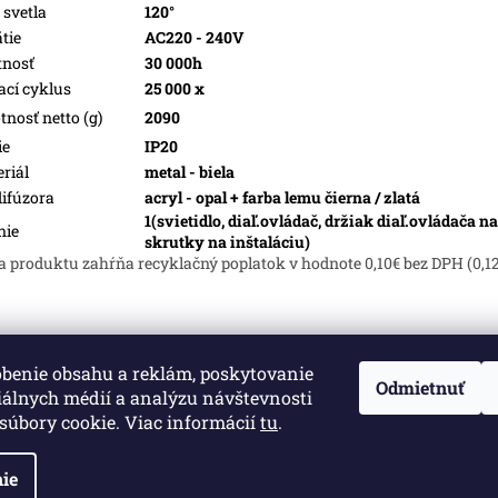
 svetla
120°
tie
AC220 - 240V
tnosť
30 000h
ací cyklus
25 000 x
nosť netto (g)
2090
ie
IP20
riál
metal - biela
difúzora
acryl - opal + farba lemu čierna / zlatá
1(svietidlo, diaľ.ovládač, držiak diaľ.ovládača na
nie
skrutky na inštaláciu)
a produktu zahŕňa recyklačný poplatok v hodnote 0,10€ bez DPH (0,1
obenie obsahu a reklám, poskytovanie
né.
Upraviť nastavenie cookies
Odmietnuť
iálnych médií a analýzu návštevnosti
súbory cookie. Viac informácií
tu
.
ie
Informácie pre vás