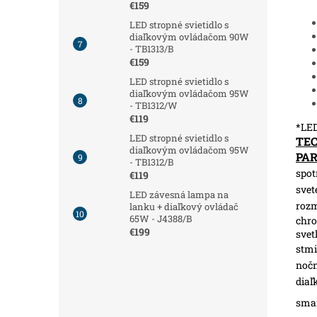
€159
LED stropné svietidlo s
diaľkovým ovládačom 90W
- TB1313/B
€159
LED stropné svietidlo s
diaľkovým ovládačom 95W
- TB1312/W
€119
*LED
LED stropné svietidlo s
TE
diaľkovým ovládačom 95W
PA
- TB1312/B
spot
€119
svet
LED závesná lampa na
roz
lanku + diaľkový ovládač
65W - J4388/B
chro
€199
svet
stmi
nočn
diaľ
sma