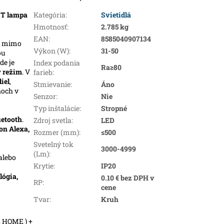
T lampa
Kategória
:
Svietidlá
Hmotnosť
:
2.785 kg
EAN
:
8585040907134
e mimo
Výkon (W)
:
31-50
ou
kde je
Index podania
Ra≥80
 režim
. V
farieb
:
iel
,
Stmievanie
:
Áno
ňoch v
Senzor
:
Nie
Typ inštalácie
:
Stropné
uetooth
.
Zdroj svetla
:
LED
n Alexa,
Rozmer (mm)
:
≤500
Svetelný tok
3000-4999
(Lm)
:
alebo
Krytie
:
IP20
lógia,
0.10 € bez DPH v
RP
:
cene
Tvar
:
Kruh
E HOME ) +