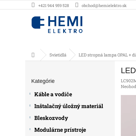
Prejsť
+421 944 959 528
obchod@hemielektro.sk
na
obsah
Domov
Svietidlá
LED stropná lampa OPAL + d
B
LED
o
Preskočiť
č
LC902
Kategórie
kategórie
n
Prieme
Neohod
ý
hodnot
Káble a vodiče
p
produk
je
a
Inštalačný úložný materiál
0,0
n
z
e
Bleskozvody
5
l
hviezdič
Modulárne prístroje