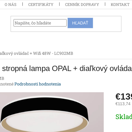
O NÁS
CERTIFIKÁTY
CENNÍK DOPRAVY
KONTAKT
HĽADAŤ
iaľkový ovládač + Wifi 48W - LC902MB
 stropná lampa OPAL + diaľkový ovlád
MB
rné
notené
Podrobnosti hodnotenia
enie
€13
tu
€113,74
Jednotk
Skla
cena:
iek.