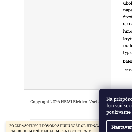
uhol
napä
živo
spín
hmot
kryt
mate
typ 
bale
-cen
Z
á
Na prispôs
Copyright 2026
HEMI Elektro
. Všetky práva vyhrade
p
funkcií soc
ä
používame 
t
i
ZO ZDRAVOTNÝCH DÔVODOV BUDÚ VAŠE OBJEDNÁVKY VYBAVENÉ V
Nastaven
e
PRIEBEHU 14 DNÍ. ĎAKUJEME ZA POCHOPENIE