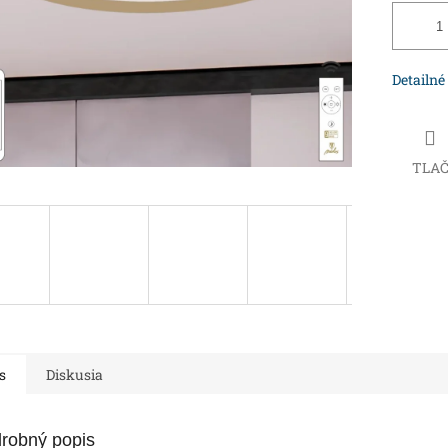
Detailné
TLA
s
Diskusia
robný popis