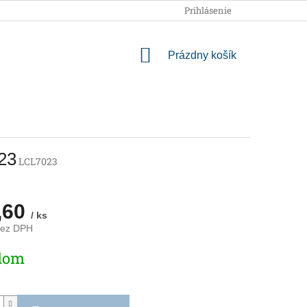
OBCHODNÉ PODMIENKY
PODMIENKY OCHRANY OSOBNÝCH
Prihlásenie
NÁKUPNÝ
Prázdny košík
KOŠÍK
23
LCL7023
,60
/ ks
bez DPH
ová
dom