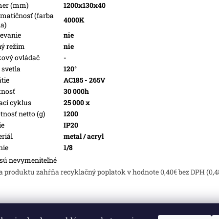
mer (mm)
1200x130x40
matičnosť (farba
4000K
la)
evanie
nie
ý režim
nie
kový ovládač
-
 svetla
120°
tie
AC185 - 265V
tnosť
30 000h
ací cyklus
25 000 x
nosť netto (g)
1200
ie
IP20
riál
metal / acryl
nie
1/8
sú nevymeniteľné
a produktu zahŕňa recyklačný poplatok v hodnote 0,40€ bez DPH (0,4