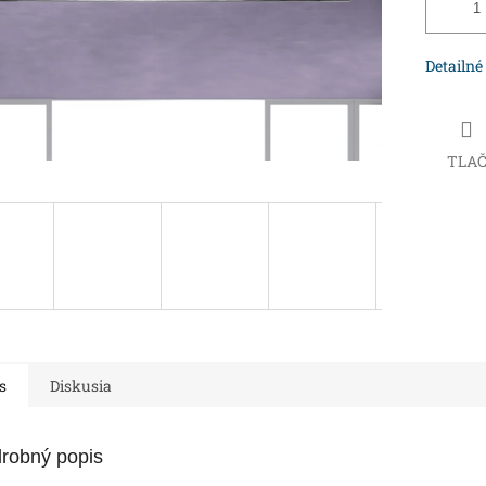
Detailné
TLA
s
Diskusia
robný popis