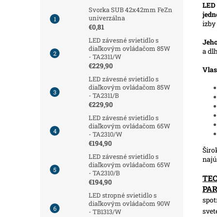
LED 
Svorka SUB 42x42mm FeZn
jed
univerzálna
izby
€0,81
LED závesné svietidlo s
Jeho
diaľkovým ovládačom 85W
a dl
- TA2311/W
€229,90
Vlas
LED závesné svietidlo s
diaľkovým ovládačom 85W
- TA2311/B
€229,90
LED závesné svietidlo s
diaľkovým ovládačom 65W
- TA2310/W
€194,90
Širo
LED závesné svietidlo s
najú
diaľkovým ovládačom 65W
- TA2310/B
TE
€194,90
PA
LED stropné svietidlo s
spot
diaľkovým ovládačom 90W
svet
- TB1313/W