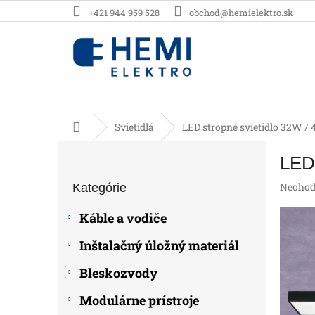
Prejsť
+421 944 959 528
obchod@hemielektro.sk
na
obsah
Domov
Svietidlá
LED stropné svietidlo 32W /
B
LED 
o
Preskočiť
č
Prieme
Neohod
Kategórie
kategórie
n
hodnot
ý
produk
Káble a vodiče
p
je
0,0
a
Inštalačný úložný materiál
z
n
5
e
Bleskozvody
hviezdič
l
Modulárne prístroje