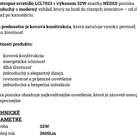
stropné svietidlo LCL7023
s
výkonom 32W
značky
NEDES
ponúka
noduchý
a
moderný
vzhľad, ktorý sa hodí do rôznych interiérov – od 
 až po kanceláriu.
 prednosťou je kovová konštrukcia
, ktorá zaručuje vysokú pevnosť,
hú životnosť.
tnosti produktu:
kovová konštrukcia
energetická účinnosť
dlhá životnosť
jednoduchý a elegantný dizajn
rovnomerné a príjemné osvetlenie
jednoduchá a bezpečná inštalácia
ká ponuka obsahuje najkvalitnejšie osvetlenie, ktoré je zároveň ener
spornejšie.
CHNICKÉ
RAMETRE
reba
32W
elný tok
2600Lm