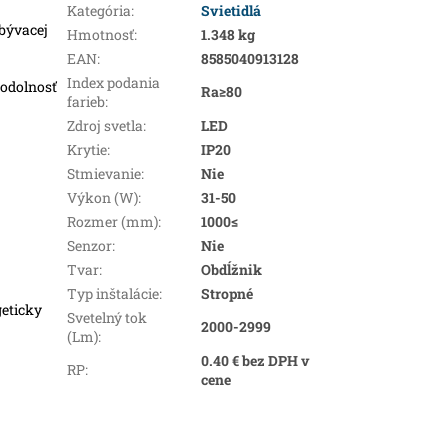
Kategória
:
Svietidlá
obývacej
Hmotnosť
:
1.348 kg
EAN
:
8585040913128
Index podania
 odolnosť
Ra≥80
farieb
:
Zdroj svetla
:
LED
Krytie
:
IP20
Stmievanie
:
Nie
Výkon (W)
:
31-50
Rozmer (mm)
:
1000≤
Senzor
:
Nie
Tvar
:
Obdĺžnik
Typ inštalácie
:
Stropné
geticky
Svetelný tok
2000-2999
(Lm)
:
0.40 € bez DPH v
RP
:
cene