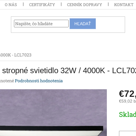
O NÁS
CERTIFIKÁTY
CENNÍK DOPRAVY
KONTAKT
HĽADAŤ
 4000K - LCL7023
stropné svietidlo 32W / 4000K - LCL70
rné
notené
Podrobnosti hodnotenia
enie
€72
tu
€59,02 
Jednotk
Skla
cena:
iek.