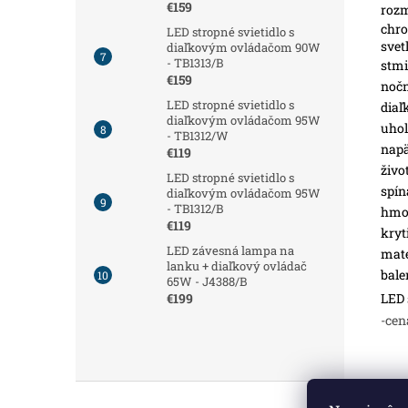
€159
roz
chro
LED stropné svietidlo s
svet
diaľkovým ovládačom 90W
- TB1313/B
stmi
€159
nočn
LED stropné svietidlo s
diaľ
diaľkovým ovládačom 95W
uhol
- TB1312/W
napä
€119
živo
LED stropné svietidlo s
spín
diaľkovým ovládačom 95W
- TB1312/B
hmot
€119
kryt
LED závesná lampa na
mate
lanku + diaľkový ovládač
bale
65W - J4388/B
LED 
€199
-cen
Z