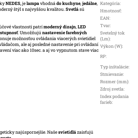
čky
NEDES,
je
lampa
vhodná
do kuchyne
,
jedálne
,
Kategória
:
oderný štýl s najvyššou kvalitou.
Svetlá
sú
Hmotnosť
:
EAN
:
Tvar
:
účové vlastnosti patrí
moderný dizajn
,
LED
stupnosť
. Umožňujú
nastavenie farebných
Svetelný tok
ponuje možnosťou ovládania viacerých svietidiel
(Lm)
:
ládačom, ale aj posledné nastavenie pri ovládaní
Výkon (W)
:
vení viac ako 10sec. a aj vo vypnutom stave viac
RP
:
Typ inštalácie
:
Stmievanie
:
Rozmer (mm)
:
Zdroj svetla
:
Index podania
farieb
:
rgeticky najúspornejšie. Naše
svietidlá
zaisťujú
m
svete
.