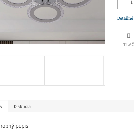
Detailné
TLA
s
Diskusia
robný popis