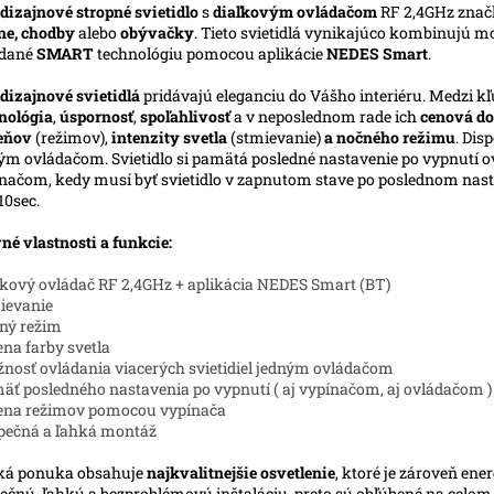
dizajnové stropné svietidlo
s
diaľkovým ovládačom
RF 2,4GHz zna
ne, chodby
alebo
obývačky
. Tieto svietidlá vynikajúco kombinujú m
ádané
SMART
technológiu pomocou aplikácie
NEDES Smart
.
dizajnové svietidlá
pridávajú eleganciu do Vášho interiéru. Medzi kľ
nológia
,
úspornosť
,
spoľahlivosť
a v neposlednom rade ich
cenová do
ieňov
(režimov),
intenzity svetla
(stmievanie)
a nočného režimu
. Dis
ým ovládačom. Svietidlo si pamätá posledné nastavenie po vypnutí ov
načom, kedy musí byť svietidlo v zapnutom stave po poslednom nasta
10sec.
né vlastnosti a funkcie:
ľkový ovládač RF 2,4GHz + aplikácia NEDES Smart (BT)
ievanie
ný režim
na farby svetla
nosť ovládania viacerých svietidiel jedným ovládačom
äť posledného nastavenia po vypnutí ( aj vypínačom, aj ovládačom )
ena režimov pomocou vypínača
pečná a ľahká montáž
ká ponuka obsahuje
najkvalitnejšie osvetlenie
, ktoré je zároveň ene
ečnú, ľahkú a bezproblémovú inštaláciu, preto sú obľúbené na celo