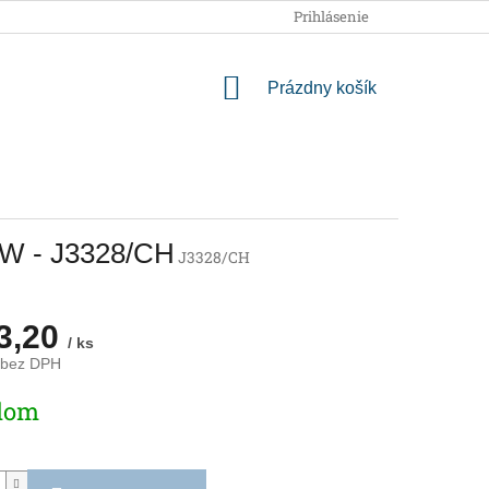
OBCHODNÉ PODMIENKY
PODMIENKY OCHRANY OSOBNÝCH
Prihlásenie
NÁKUPNÝ
Prázdny košík
KOŠÍK
55W - J3328/CH
J3328/CH
3,20
/ ks
 bez DPH
ová
dom