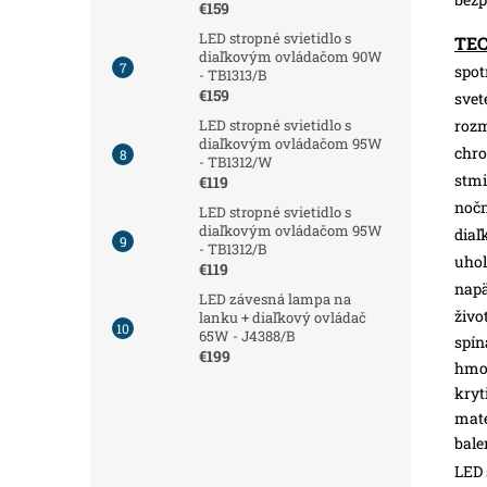
€159
LED stropné svietidlo s
TE
diaľkovým ovládačom 90W
spot
- TB1313/B
€159
svet
roz
LED stropné svietidlo s
diaľkovým ovládačom 95W
chro
- TB1312/W
stmi
€119
nočn
LED stropné svietidlo s
diaľkovým ovládačom 95W
diaľ
- TB1312/B
uhol
€119
napä
LED závesná lampa na
živo
lanku + diaľkový ovládač
65W - J4388/B
spín
€199
hmot
kryt
mate
bale
LED 