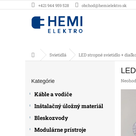
Prejsť
+421 944 959 528
obchod@hemielektro.sk
na
obsah
Domov
Svietidlá
LED stropné svietidlo + diaľ
B
LED 
o
Preskočiť
č
Prieme
Neohod
Kategórie
kategórie
n
hodnot
ý
produk
Káble a vodiče
p
je
0,0
a
Inštalačný úložný materiál
z
n
5
e
Bleskozvody
hviezdič
l
Modulárne prístroje