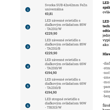
LED 
Svorka SUB 42x42mm FeZn
spál
univerzálna
ovl
€0,81
LED závesné svietidlo s
LED
diaľkovým ovládačom 85W
tech
- TA2311/W
odt
€229,90
jedn
vypí
LED závesné svietidlo s
diaľkovým ovládačom 85W
ako 
- TA2311/B
€229,90
Hlav
LED závesné svietidlo s
-dia
diaľkovým ovládačom 65W
-stm
- TA2310/W
-noč
€194,90
-zme
LED závesné svietidlo s
-mož
diaľkovým ovládačom 65W
-pam
- TA2310/B
-zm
€194,90
-bez
LED stropné svietidlo s
diaľkovým ovládačom 90W
Širo
- TB1313/W
bezp