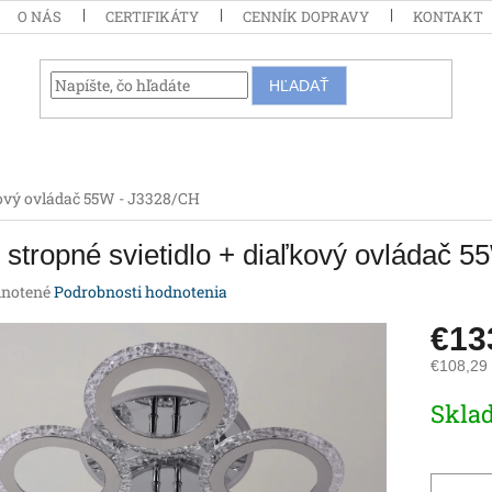
O NÁS
CERTIFIKÁTY
CENNÍK DOPRAVY
KONTAKT
HĽADAŤ
kový ovládač 55W - J3328/CH
stropné svietidlo + diaľkový ovládač 
rné
notené
Podrobnosti hodnotenia
enie
€13
tu
€108,29
Jednotk
Skla
cena:
iek.