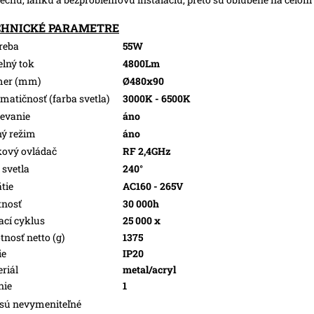
CHNICKÉ PARAMETRE
reba
55W
elný tok
4800Lm
mer (mm)
Ø480x90
matičnosť (farba svetla)
3000K - 6500K
evanie
áno
ý režim
áno
kový ovládač
RF 2,4GHz
 svetla
240°
tie
AC160 - 265V
tnosť
30 000h
ací cyklus
25 000 x
nosť netto (g)
1375
ie
IP20
riál
metal/acryl
nie
1
sú nevymeniteľné