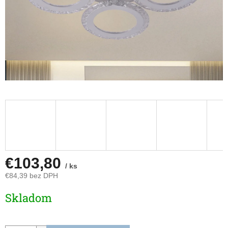
€103,80
/ ks
€84,39 bez DPH
Jednotková
Skladom
cena: