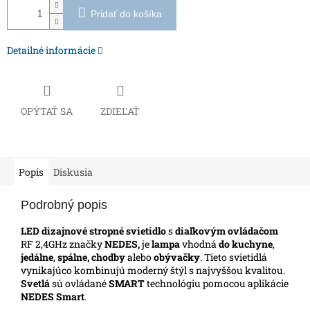
Pridať do košíka
Detailné informácie
OPÝTAŤ SA
ZDIEĽAŤ
Popis
Diskusia
Podrobný popis
LED dizajnové stropné svietidlo
s
diaľkovým ovládačom
RF 2,4GHz značky
NEDES,
je
lampa
vhodná
do kuchyne
,
jedálne
,
spálne, chodby
alebo
obývačky
. Tieto svietidlá
vynikajúco kombinujú moderný štýl s najvyššou kvalitou.
Svetlá
sú ovládané
SMART
technológiu pomocou aplikácie
NEDES Smart
.