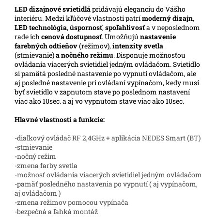
LED
dizajnové svietidlá
pridávajú eleganciu do Vášho
interiéru. Medzi kľúčové vlastnosti patrí
moderný dizajn
,
LED technológia
,
úspornosť
,
spoľahlivosť
a v neposlednom
rade ich
cenová dostupnosť
. Umožňujú
nastavenie
farebných odtieňov
(režimov),
intenzity svetla
(stmievanie)
a nočného režimu
. Disponuje možnosťou
ovládania viacerých svietidiel jedným ovládačom. Svietidlo
si pamätá posledné nastavenie po vypnutí ovládačom, ale
aj posledné nastavenie pri ovládaní vypínačom, kedy musí
byť svietidlo v zapnutom stave po poslednom nastavení
viac ako 10sec. a aj vo vypnutom stave viac ako 10sec.
Hlavné vlastnosti a funkcie:
-diaľkový ovládač RF 2,4GHz + aplikácia NEDES Smart (BT)
-stmievanie
-nočný režim
-zmena farby svetla
-možnosť ovládania viacerých svietidiel jedným ovládačom
-pamäť posledného nastavenia po vypnutí ( aj vypínačom,
aj ovládačom )
-zmena režimov pomocou vypínača
-bezpečná a ľahká montáž