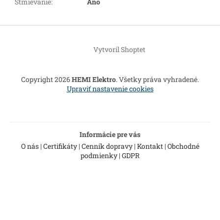
Stmievanie
:
Áno
Z
á
Vytvoril Shoptet
p
ä
t
Copyright 2026
HEMI Elektro
. Všetky práva vyhradené.
i
Upraviť nastavenie cookies
e
Informácie pre vás
O nás
|
Certifikáty
|
Cenník dopravy
|
Kontakt
|
Obchodné
podmienky
|
GDPR