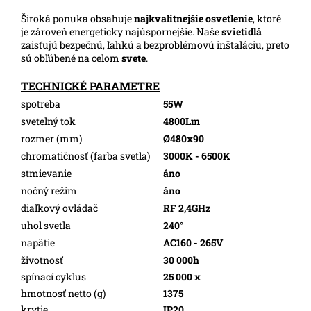
Široká ponuka obsahuje
najkvalitnejšie osvetlenie
, ktoré
je zároveň energeticky najúspornejšie. Naše
svietidlá
zaisťujú bezpečnú, ľahkú a bezproblémovú inštaláciu, preto
sú obľúbené na celom
svete
.
TECHNICKÉ PARAMETRE
spotreba
55W
svetelný tok
4800Lm
rozmer (mm)
Ø480x90
chromatičnosť (farba svetla)
3000K - 6500K
stmievanie
áno
nočný režim
áno
diaľkový ovládač
RF 2,4GHz
uhol svetla
240°
napätie
AC160 - 265V
životnosť
30 000h
spínací cyklus
25 000 x
hmotnosť netto (g)
1375
krytie
IP20