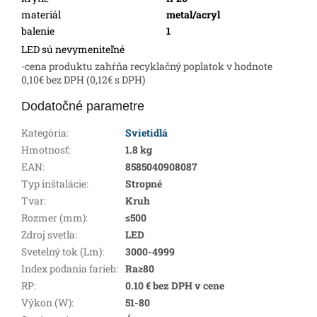
materiál
metal/acryl
balenie
1
LED sú nevymeniteľné
-cena produktu zahŕňa recyklačný poplatok v hodnote
0,10€ bez DPH (0,12€ s DPH)
Dodatočné parametre
Kategória
:
Svietidlá
Hmotnosť
:
1.8 kg
EAN
:
8585040908087
Typ inštalácie
:
Stropné
Tvar
:
Kruh
Rozmer (mm)
:
≤500
Zdroj svetla
:
LED
Svetelný tok (Lm)
:
3000-4999
Index podania farieb
:
Ra≥80
RP
:
0.10 € bez DPH v cene
Výkon (W)
:
51-80