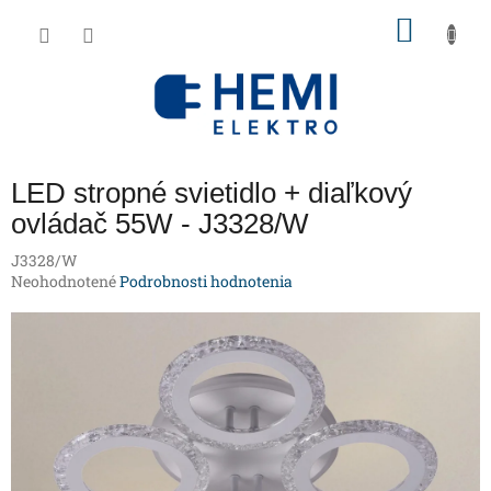
Prejsť
NÁKU
na
obsah
KOŠÍK
LED stropné svietidlo + diaľkový
ovládač 55W - J3328/W
J3328/W
Priemerné
Neohodnotené
Podrobnosti hodnotenia
hodnotenie
produktu
je
0,0
z
5
hviezdičiek.