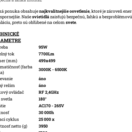
ká ponuka obsahuje
najkvalitnejšie osvetlenie
, ktoré je zároveň ene
spornejšie. Naše
svietidlá
zaisťujú bezpečnú, ľahkú a bezproblémov
aláciu, preto sú obľúbené na celom
svete
.
CHNICKÉ
RAMETRE
reba
95W
elný tok
7700Lm
mer (mm)
499x499
matičnosť (farba
3000K - 6500K
la)
evanie
áno
ý režim
áno
kový ovládač
RF 2,4GHz
 svetla
180°
tie
AC170 - 265V
tnosť
30 000h
ací cyklus
25 000 x
nosť netto (g)
3950