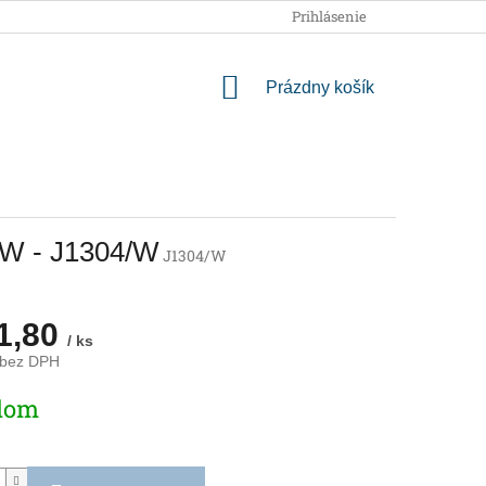
OBCHODNÉ PODMIENKY
PODMIENKY OCHRANY OSOBNÝCH
Prihlásenie
NÁKUPNÝ
Prázdny košík
KOŠÍK
95W - J1304/W
J1304/W
1,80
/ ks
 bez DPH
ová
dom