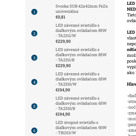
LED 
Svorka SUB 42x42mm FeZn
NED
univerzálna
Tiet
€0,81
ovl
LED závesné svietidlo s
diaľkovým ovládačom 85W
LED
- TA2311/W
vlas
€229,90
nepo
odt
LED závesné svietidlo s
diaľkovým ovládačom 85W
možn
- TA2311/B
posl
€229,90
vypí
ako 
LED závesné svietidlo s
diaľkovým ovládačom 65W
Hlav
- TA2310/W
€194,90
-dia
LED závesné svietidlo s
-stm
diaľkovým ovládačom 65W
-noč
- TA2310/B
-zme
€194,90
-mož
LED stropné svietidlo s
-pam
diaľkovým ovládačom 90W
-zm
- TB1313/W
-bez