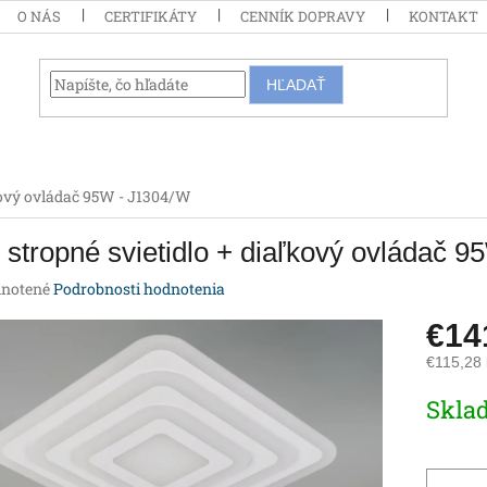
O NÁS
CERTIFIKÁTY
CENNÍK DOPRAVY
KONTAKT
HĽADAŤ
ľkový ovládač 95W - J1304/W
stropné svietidlo + diaľkový ovládač 
rné
notené
Podrobnosti hodnotenia
enie
€14
tu
€115,28
Jednotk
Skla
cena:
iek.