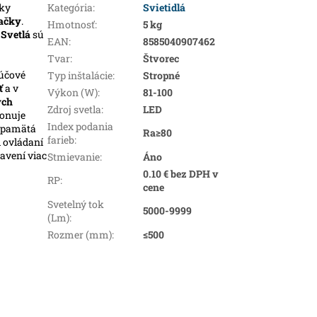
ky
Kategória
:
Svietidlá
ačky
.
Hmotnosť
:
5 kg
.
Svetlá
sú
EAN
:
8585040907462
Tvar
:
Štvorec
ľúčové
Typ inštalácie
:
Stropné
ť
a v
Výkon (W)
:
81-100
ých
Zdroj svetla
:
LED
ponuje
Index podania
i pamätá
Ra≥80
farieb
:
i ovládaní
avení viac
Stmievanie
:
Áno
0.10 € bez DPH v
RP
:
cene
Svetelný tok
5000-9999
(Lm)
:
Rozmer (mm)
:
≤500