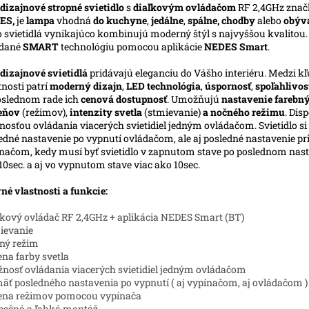
dizajnové stropné svietidlo
s
diaľkovým ovládačom
RF 2,4GHz znač
ES,
je
lampa
vhodná
do kuchyne
,
jedálne
,
spálne, chodby
alebo
obýv
o svietidlá vynikajúco kombinujú moderný štýl s najvyššou kvalitou
ádané
SMART
technológiu pomocou aplikácie
NEDES Smart
.
dizajnové svietidlá
pridávajú eleganciu do Vášho interiéru. Medzi k
tnosti patrí
moderný dizajn
,
LED technológia
,
úspornosť
,
spoľahlivos
slednom rade ich
cenová dostupnosť
. Umožňujú
nastavenie farebn
ieňov
(režimov),
intenzity svetla
(stmievanie)
a nočného režimu
. Dis
osťou ovládania viacerých svietidiel jedným ovládačom. Svietidlo s
edné nastavenie po vypnutí ovládačom, ale aj posledné nastavenie pr
načom, kedy musí byť svietidlo v zapnutom stave po poslednom nast
10sec. a aj vo vypnutom stave viac ako 10sec.
né vlastnosti a funkcie:
ľkový ovládač RF 2,4GHz + aplikácia NEDES Smart (BT)
ievanie
ný režim
na farby svetla
nosť ovládania viacerých svietidiel jedným ovládačom
äť posledného nastavenia po vypnutí ( aj vypínačom, aj ovládačom )
ena režimov pomocou vypínača
pečná a ľahká montáž