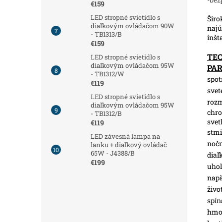
€159
LED stropné svietidlo s
Širo
diaľkovým ovládačom 90W
najú
- TB1313/B
inšt
€159
TE
LED stropné svietidlo s
diaľkovým ovládačom 95W
PA
- TB1312/W
spot
€119
svet
LED stropné svietidlo s
roz
diaľkovým ovládačom 95W
chro
- TB1312/B
svet
€119
stmi
LED závesná lampa na
nočn
lanku + diaľkový ovládač
65W - J4388/B
diaľ
€199
uhol
napä
živo
spín
hmot