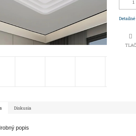
Detailné
TLA
s
Diskusia
robný popis