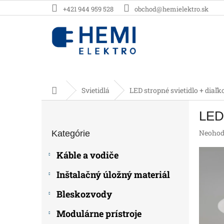
Prejsť
+421 944 959 528
obchod@hemielektro.sk
na
obsah
Domov
Svietidlá
LED stropné svietidlo + dia
B
LED 
o
Preskočiť
č
Prieme
Neohod
Kategórie
kategórie
n
hodnot
ý
produk
Káble a vodiče
p
je
0,0
a
Inštalačný úložný materiál
z
n
5
e
Bleskozvody
hviezdič
l
Modulárne prístroje