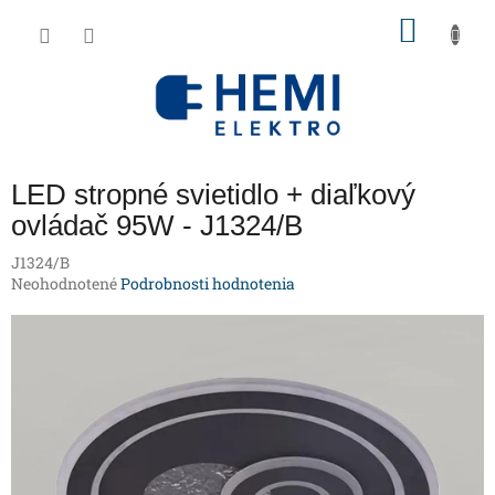
Prejsť
NÁKU
na
obsah
KOŠÍK
LED stropné svietidlo + diaľkový
ovládač 95W - J1324/B
J1324/B
Priemerné
Neohodnotené
Podrobnosti hodnotenia
hodnotenie
produktu
je
0,0
z
5
hviezdičiek.