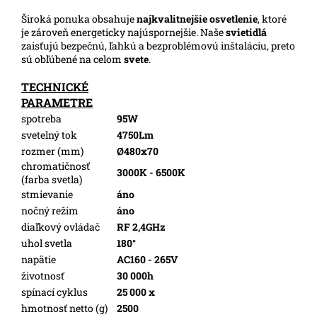
Široká ponuka obsahuje
najkvalitnejšie osvetlenie
, ktoré
je zároveň energeticky najúspornejšie. Naše
svietidlá
zaisťujú bezpečnú, ľahkú a bezproblémovú inštaláciu, preto
sú obľúbené na celom
svete
.
TECHNICKÉ
PARAMETRE
spotreba
95W
svetelný tok
4750Lm
rozmer (mm)
Ø480x70
chromatičnosť
3000K - 6500K
(farba svetla)
stmievanie
áno
nočný režim
áno
diaľkový ovládač
RF 2,4GHz
uhol svetla
180°
napätie
AC160 - 265V
životnosť
30 000h
spínací cyklus
25 000 x
hmotnosť netto (g)
2500