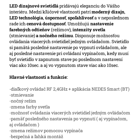
LED
dizajnové svietidlá
pridávajú eleganciu do Vášho
interiéru. Medzi kľúčové vlastnosti patrí
moderný dizajn
,
LED technológia
,
úspornosť
,
spoľahlivosť
a v neposlednom
rade ich
cenová dostupnosť
. Umožňujú
nastavenie
farebných odtieňov
(režimov),
intenzity svetla
(stmievanie)
a nočného režimu
. Disponuje možnosťou
ovládania viacerých svietidiel jedným ovládačom. Svietidlo
si pamätá posledné nastavenie po vypnutí ovládačom, ale
aj posledné nastavenie pri ovládaní vypínačom, kedy musí
byť svietidlo v zapnutom stave po poslednom nastavení
viac ako 10sec. a aj vo vypnutom stave viac ako 10sec.
Hlavné vlastnosti a funkcie:
-diaľkový ovládač RF 2,4GHz + aplikácia NEDES Smart (BT)
-stmievanie
-nočný režim
-zmena farby svetla
-možnosť ovládania viacerých svietidiel jedným ovládačom
-pamäť posledného nastavenia po vypnutí ( aj vypínačom,
aj ovládačom )
-zmena režimov pomocou vypínača
-bezpečná a ľahká montáž