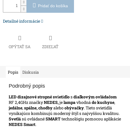
Pridať do košíka
Detailné informácie
OPÝTAŤ SA
ZDIEĽAŤ
Popis
Diskusia
Podrobný popis
LED dizajnové stropné svietidlo
s
diaľkovým ovládačom
RF 2,4GHz značky
NEDES,
je
lampa
vhodná
do kuchyne
,
jedálne
,
spálne, chodby
alebo
obývačky
. Tieto svietidlá
vynikajúco kombinujú moderný štýl s najvyššou kvalitou.
Svetlá
sú ovládané
SMART
technológiu pomocou aplikácie
NEDES Smart
.