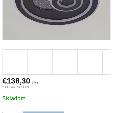
€138,30
/ ks
€112,44 bez DPH
Jednotková
Skladom
cena: