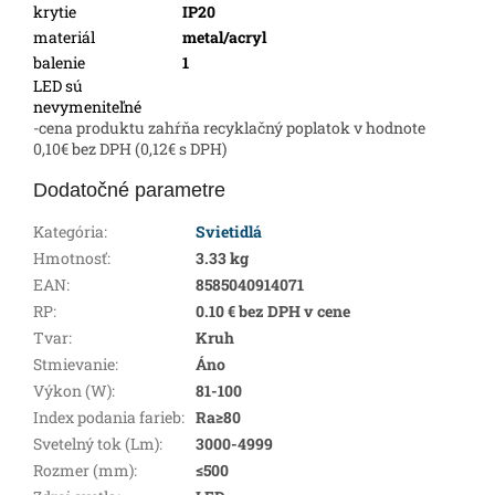
krytie
IP20
materiál
metal/acryl
balenie
1
LED sú
nevymeniteľné
-cena produktu zahŕňa recyklačný poplatok v hodnote
0,10€ bez DPH (0,12€ s DPH)
Dodatočné parametre
Kategória
:
Svietidlá
Hmotnosť
:
3.33 kg
EAN
:
8585040914071
RP
:
0.10 € bez DPH v cene
Tvar
:
Kruh
Stmievanie
:
Áno
Výkon (W)
:
81-100
Index podania farieb
:
Ra≥80
Svetelný tok (Lm)
:
3000-4999
Rozmer (mm)
:
≤500