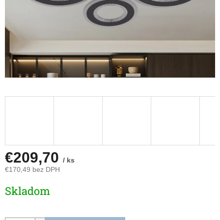
€209,70
/ ks
€170,49 bez DPH
Jednotková
Skladom
cena: