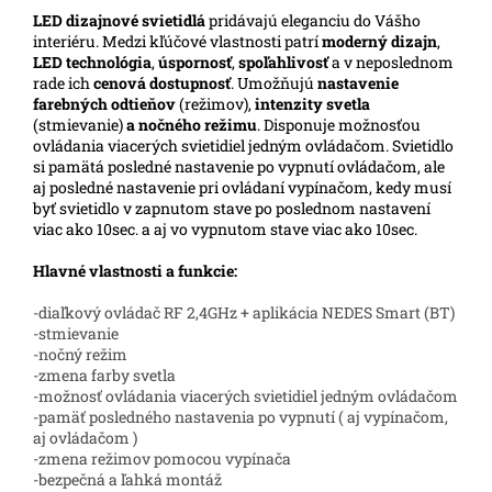
LED
dizajnové svietidlá
pridávajú eleganciu do Vášho
interiéru. Medzi kľúčové vlastnosti patrí
moderný dizajn
,
LED technológia
,
úspornosť
,
spoľahlivosť
a v neposlednom
rade ich
cenová dostupnosť
. Umožňujú
nastavenie
farebných odtieňov
(režimov),
intenzity svetla
(stmievanie)
a nočného režimu
. Disponuje možnosťou
ovládania viacerých svietidiel jedným ovládačom. Svietidlo
si pamätá posledné nastavenie po vypnutí ovládačom, ale
aj posledné nastavenie pri ovládaní vypínačom, kedy musí
byť svietidlo v zapnutom stave po poslednom nastavení
viac ako 10sec. a aj vo vypnutom stave viac ako 10sec.
Hlavné vlastnosti a funkcie:
-diaľkový ovládač RF 2,4GHz + aplikácia NEDES Smart (BT)
-stmievanie
-nočný režim
-zmena farby svetla
-možnosť ovládania viacerých svietidiel jedným ovládačom
-pamäť posledného nastavenia po vypnutí ( aj vypínačom,
aj ovládačom )
-zmena režimov pomocou vypínača
-bezpečná a ľahká montáž