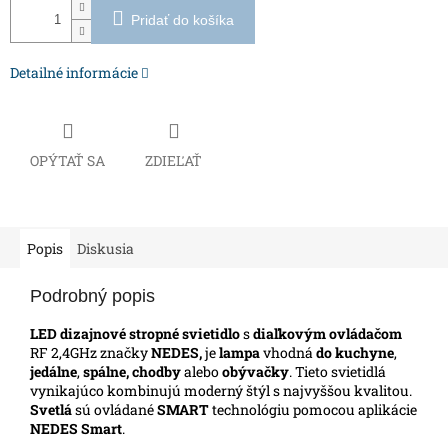
Pridať do košíka
Detailné informácie
OPÝTAŤ SA
ZDIEĽAŤ
Popis
Diskusia
Podrobný popis
LED dizajnové stropné svietidlo
s
diaľkovým ovládačom
RF 2,4GHz značky
NEDES,
je
lampa
vhodná
do kuchyne
,
jedálne
,
spálne, chodby
alebo
obývačky
. Tieto svietidlá
vynikajúco kombinujú moderný štýl s najvyššou kvalitou.
Svetlá
sú ovládané
SMART
technológiu pomocou aplikácie
NEDES Smart
.