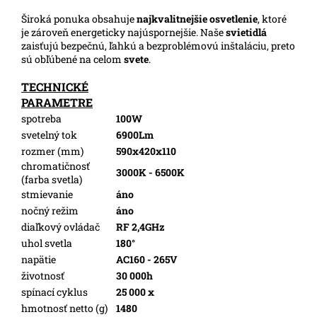
Široká ponuka obsahuje
najkvalitnejšie osvetlenie
, ktoré
je zároveň energeticky najúspornejšie. Naše
svietidlá
zaisťujú bezpečnú, ľahkú a bezproblémovú inštaláciu, preto
sú obľúbené na celom
svete
.
TECHNICKÉ
PARAMETRE
spotreba
100W
svetelný tok
6900Lm
rozmer (mm)
590x420x110
chromatičnosť
3000K - 6500K
(farba svetla)
stmievanie
áno
nočný režim
áno
diaľkový ovládač
RF 2,4GHz
uhol svetla
180°
napätie
AC160 - 265V
životnosť
30 000h
spínací cyklus
25 000 x
hmotnosť netto (g)
1480