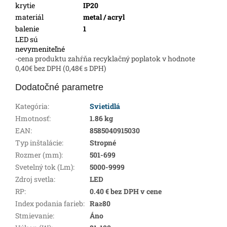
krytie
IP20
materiál
metal / acryl
balenie
1
LED sú
nevymeniteľné
-cena produktu zahŕňa recyklačný poplatok v hodnote
0,40€ bez DPH (0,48€ s DPH)
Dodatočné parametre
Kategória
:
Svietidlá
Hmotnosť
:
1.86 kg
EAN
:
8585040915030
Typ inštalácie
:
Stropné
Rozmer (mm)
:
501-699
Svetelný tok (Lm)
:
5000-9999
Zdroj svetla
:
LED
RP
:
0.40 € bez DPH v cene
Index podania farieb
:
Ra≥80
Stmievanie
:
Áno