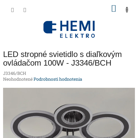
Prejsť
NÁKU
na
obsah
KOŠÍK
LED stropné svietidlo s diaľkovým
ovládačom 100W - J3346/BCH
J3346/BCH
Priemerné
Neohodnotené
Podrobnosti hodnotenia
hodnotenie
produktu
je
0,0
z
5
hviezdičiek.