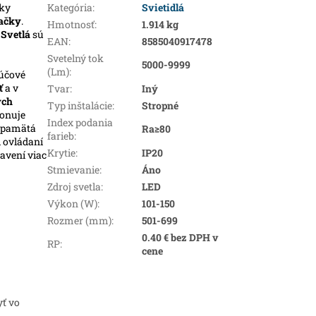
ky
Kategória
:
Svietidlá
ačky
.
Hmotnosť
:
1.914 kg
.
Svetlá
sú
EAN
:
8585040917478
Svetelný tok
5000-9999
(Lm)
:
účové
ť
a v
Tvar
:
Iný
ých
Typ inštalácie
:
Stropné
ponuje
Index podania
i pamätá
Ra≥80
farieb
:
i ovládaní
Krytie
:
IP20
avení viac
Stmievanie
:
Áno
Zdroj svetla
:
LED
Výkon (W)
:
101-150
Rozmer (mm)
:
501-699
0.40 € bez DPH v
RP
:
cene
yť vo