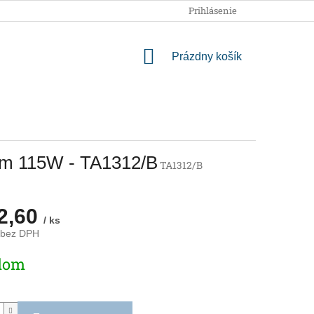
OBCHODNÉ PODMIENKY
PODMIENKY OCHRANY OSOBNÝCH
Prihlásenie
NÁKUPNÝ
Prázdny košík
KOŠÍK
čom 115W - TA1312/B
TA1312/B
2,60
/ ks
 bez DPH
ová
dom