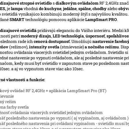
dizajnové stropné svietidlo
s
diaľkovým ovládačom
RF 2,4GHz znač
ES,
je
lampa
vhodná
do kuchyne
,
jedálne
,
spálne, chodby
alebo
obýv
o svietidlá vynikajúco kombinujú moderný štýl s najvyššou kvalitou
ádané
SMART
technológiu pomocou aplikácie
LampSmart PRO
.
dizajnové svietidlá
pridávajú eleganciu do Vášho interiéru.
Medzi kľ
tnosti patrí
moderný dizajn
,
LED technológia
,
úspornosť
,
spoľahlivos
slednom rade ich
cenová dostupnosť
. Umožňujú
nastavenie farebn
ieňov
(režimov),
intenzity svetla
(stmievanie)
a nočného režimu
. Dis
osťou ovládania viacerých svietidiel jedným ovládačom. Svietidlo s
edné nastavenie po vypnutí ovládačom, ale aj posledné nastavenie pr
načom, kedy musí byť svietidlo v zapnutom stave po poslednom nast
10sec. a aj vo vypnutom stave viac ako 10sec.
né vlastnosti a funkcie:
ľkový ovládač RF 2,4GHz + aplikácia LampSmart Pro (BT)
ievanie
ný režim
na farby svetla
nosť ovládania viacerých svietidiel jedným ovládačom
äť posledného nastavenia po vypnutí ( aj vypínačom, aj ovládačom )
äť posledného nastavenia pri ovládaní vypínačom - svietidlo musí b
utom stave viac ako 10sec. a aj v zapnutom stave viac ako 10sec