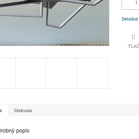
Detailné
TLA
s
Diskusia
robný popis