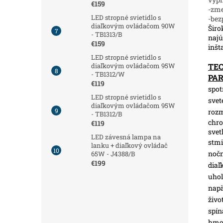
€159
-zm
LED stropné svietidlo s
-bez
diaľkovým ovládačom 90W
Širo
- TB1313/B
najú
€159
inšt
LED stropné svietidlo s
TE
diaľkovým ovládačom 95W
- TB1312/W
PA
€119
spot
LED stropné svietidlo s
svet
diaľkovým ovládačom 95W
roz
- TB1312/B
chro
€119
svet
LED závesná lampa na
stmi
lanku + diaľkový ovládač
nočn
65W - J4388/B
€199
diaľ
uhol
napä
živo
spín
hmot