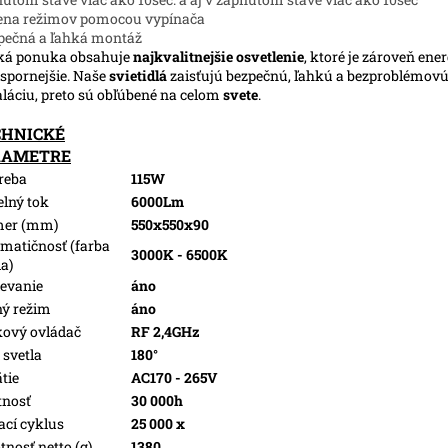
ena režimov pomocou vypínača
pečná a ľahká montáž
ká ponuka obsahuje
najkvalitnejšie osvetlenie
, ktoré je zároveň ene
spornejšie. Naše
svietidlá
zaisťujú bezpečnú, ľahkú a bezproblémov
aláciu, preto sú obľúbené na celom
svete
.
CHNICKÉ
RAMETRE
reba
115W
elný tok
6000Lm
mer (mm)
550x550x90
matičnosť (farba
3000K - 6500K
la)
evanie
áno
ý režim
áno
kový ovládač
RF 2,4GHz
 svetla
180°
tie
AC170 - 265V
tnosť
30 000h
ací cyklus
25 000 x
nosť netto (g)
1380