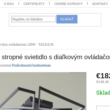
O NÁS
CERTIFIKÁTY
CENNÍK DOPRAVY
KONTAKT
HĽADAŤ
ľkovým ovládačom 115W - TA1312/B
stropné svietidlo s diaľkovým ovláda
rné
notené
Podrobnosti hodnotenia
enie
€18
tu
€148,46
Jednotk
Skla
cena:
iek.