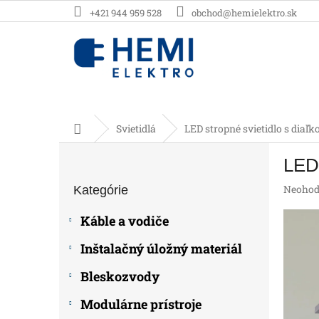
Prejsť
+421 944 959 528
obchod@hemielektro.sk
na
obsah
Domov
Svietidlá
LED stropné svietidlo s dia
B
LED 
o
Preskočiť
č
Prieme
Neohod
Kategórie
kategórie
n
hodnot
ý
produk
Káble a vodiče
p
je
0,0
a
Inštalačný úložný materiál
z
n
5
e
Bleskozvody
hviezdič
l
Modulárne prístroje