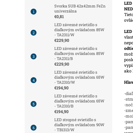
LED 
Svorka SUB 42x42mm FeZn
NED
univerzálna
Tiet
€0,81
ovl
LED závesné svietidlo s
diaľkovým ovládačom 85W
LED
- TA2311/W
vlas
€229,90
nepo
odt
LED závesné svietidlo s
diaľkovým ovládačom 85W
možn
- TA2311/B
posl
€229,90
vypí
ako 
LED závesné svietidlo s
diaľkovým ovládačom 65W
Hlav
- TA2310/W
€194,90
-dia
LED závesné svietidlo s
-stm
diaľkovým ovládačom 65W
-noč
- TA2310/B
-zme
€194,90
-mož
LED stropné svietidlo s
-pam
diaľkovým ovládačom 90W
-pam
- TB1313/W
vypn