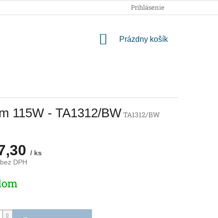
OBCHODNÉ PODMIENKY
PODMIENKY OCHRANY OSOBNÝCH
Prihlásenie
NÁKUPNÝ
Prázdny košík
KOŠÍK
ačom 115W - TA1312/BW
TA1312/BW
7,30
/ ks
 bez DPH
ová
dom