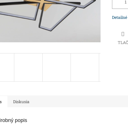
Detailné
TLA
s
Diskusia
robný popis