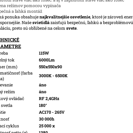
ena režimov pomocou vypínača
pečná a ľahká montáž
ká ponuka obsahuje
najkvalitnejšie osvetlenie
, ktoré je zároveň ene
spornejšie. Naše
svietidlá
zaisťujú bezpečnú, ľahkú a bezproblémov
aláciu, preto sú obľúbené na celom
svete
.
CHNICKÉ
RAMETRE
reba
115W
elný tok
6000Lm
mer (mm)
550x550x90
matičnosť (farba
3000K - 6500K
la)
evanie
áno
ý režim
áno
kový ovládač
RF 2,4GHz
 svetla
180°
tie
AC170 - 265V
tnosť
30 000h
ací cyklus
25 000 x
nosť netto (g)
1380