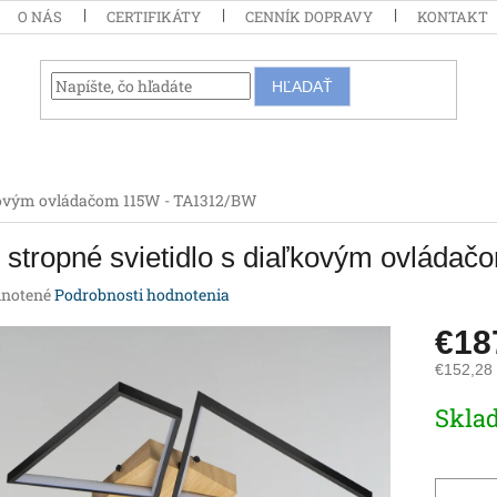
O NÁS
CERTIFIKÁTY
CENNÍK DOPRAVY
KONTAKT
HĽADAŤ
aľkovým ovládačom 115W - TA1312/BW
stropné svietidlo s diaľkovým ovlád
rné
notené
Podrobnosti hodnotenia
enie
€18
tu
€152,28
Jednotk
Skla
cena:
iek.