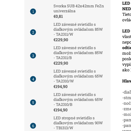
LED 
Svorka SUB 42x42mm FeZn
NED
univerzálna
Tiet
€0,81
ovl
LED závesné svietidlo s
diaľkovým ovládačom 85W
LED
- TA2311/W
vlas
€229,90
nepo
odt
LED závesné svietidlo s
diaľkovým ovládačom 85W
možn
- TA2311/B
posl
€229,90
vypí
ako 
LED závesné svietidlo s
diaľkovým ovládačom 65W
Hlav
- TA2310/W
€194,90
-dia
LED závesné svietidlo s
-stm
diaľkovým ovládačom 65W
-noč
- TA2310/B
-zme
€194,90
-mož
LED stropné svietidlo s
-pam
diaľkovým ovládačom 90W
-pam
- TB1313/W
vypn