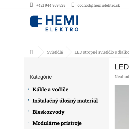
Prejsť
+421 944 959 528
obchod@hemielektro.sk
na
obsah
Domov
Svietidlá
LED stropné svietidlo s di
B
LED 
o
Preskočiť
č
Prieme
Neohod
Kategórie
kategórie
n
hodnot
ý
produk
Káble a vodiče
p
je
0,0
a
Inštalačný úložný materiál
z
n
5
e
Bleskozvody
hviezdič
l
Modulárne prístroje