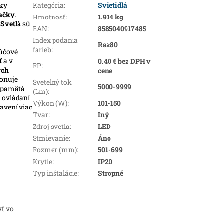
ky
Kategória
:
Svietidlá
ačky
.
Hmotnosť
:
1.914 kg
.
Svetlá
sú
EAN
:
8585040917485
Index podania
Ra≥80
farieb
:
účové
ť
a v
0.40 € bez DPH v
RP
:
ých
cene
ponuje
Svetelný tok
5000-9999
i pamätá
(Lm)
:
i ovládaní
Výkon (W)
:
101-150
avení viac
Tvar
:
Iný
Zdroj svetla
:
LED
Stmievanie
:
Áno
Rozmer (mm)
:
501-699
Krytie
:
IP20
Typ inštalácie
:
Stropné
yť vo