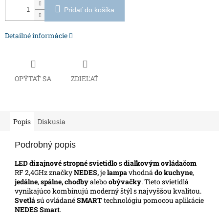
Pridať do košíka
Detailné informácie
OPÝTAŤ SA
ZDIEĽAŤ
Popis
Diskusia
Podrobný popis
LED dizajnové stropné svietidlo
s
diaľkovým ovládačom
RF 2,4GHz značky
NEDES,
je
lampa
vhodná
do kuchyne
,
jedálne
,
spálne, chodby
alebo
obývačky
. Tieto svietidlá
vynikajúco kombinujú moderný štýl s najvyššou kvalitou.
Svetlá
sú ovládané
SMART
technológiu pomocou aplikácie
NEDES Smart
.