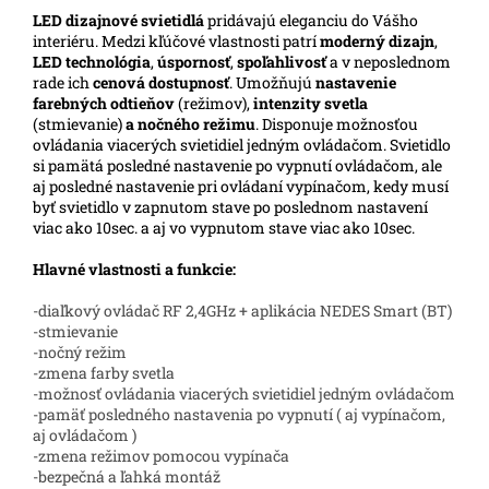
LED
dizajnové svietidlá
pridávajú eleganciu do Vášho
interiéru. Medzi kľúčové vlastnosti patrí
moderný dizajn
,
LED technológia
,
úspornosť
,
spoľahlivosť
a v neposlednom
rade ich
cenová dostupnosť
. Umožňujú
nastavenie
farebných odtieňov
(režimov),
intenzity svetla
(stmievanie)
a nočného režimu
. Disponuje možnosťou
ovládania viacerých svietidiel jedným ovládačom. Svietidlo
si pamätá posledné nastavenie po vypnutí ovládačom, ale
aj posledné nastavenie pri ovládaní vypínačom, kedy musí
byť svietidlo v zapnutom stave po poslednom nastavení
viac ako 10sec. a aj vo vypnutom stave viac ako 10sec.
Hlavné vlastnosti a funkcie:
-diaľkový ovládač RF 2,4GHz + aplikácia NEDES Smart (BT)
-stmievanie
-nočný režim
-zmena farby svetla
-možnosť ovládania viacerých svietidiel jedným ovládačom
-pamäť posledného nastavenia po vypnutí ( aj vypínačom,
aj ovládačom )
-zmena režimov pomocou vypínača
-bezpečná a ľahká montáž