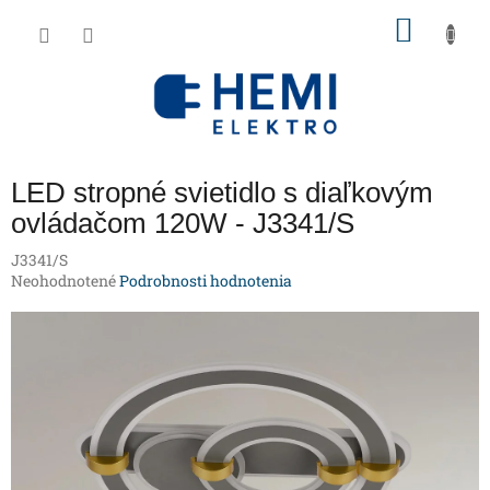
Prejsť
NÁKU
na
obsah
KOŠÍK
LED stropné svietidlo s diaľkovým
ovládačom 120W - J3341/S
J3341/S
Priemerné
Neohodnotené
Podrobnosti hodnotenia
hodnotenie
produktu
je
0,0
z
5
hviezdičiek.