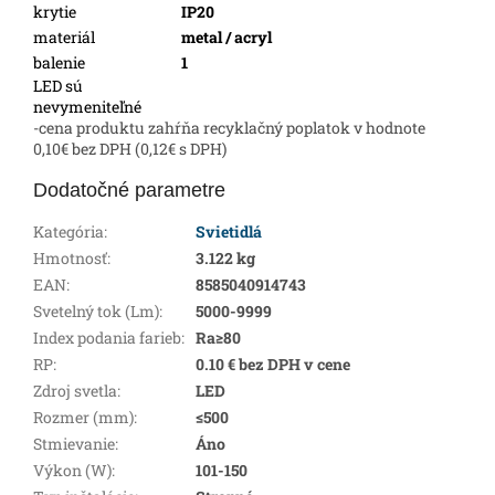
krytie
IP20
materiál
metal / acryl
balenie
1
LED sú
nevymeniteľné
-cena produktu zahŕňa recyklačný poplatok v hodnote
0,10€ bez DPH (0,12€ s DPH)
Dodatočné parametre
Kategória
:
Svietidlá
Hmotnosť
:
3.122 kg
EAN
:
8585040914743
Svetelný tok (Lm)
:
5000-9999
Index podania farieb
:
Ra≥80
RP
:
0.10 € bez DPH v cene
Zdroj svetla
:
LED
Rozmer (mm)
:
≤500
Stmievanie
:
Áno
Výkon (W)
:
101-150