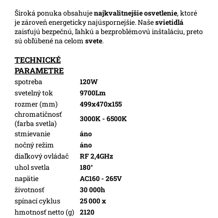
Široká ponuka obsahuje
najkvalitnejšie osvetlenie
, ktoré
je zároveň energeticky najúspornejšie. Naše
svietidlá
zaisťujú bezpečnú, ľahkú a bezproblémovú inštaláciu, preto
sú obľúbené na celom
svete
.
TECHNICKÉ
PARAMETRE
spotreba
120W
svetelný tok
9700Lm
rozmer (mm)
499x470x155
chromatičnosť
3000K - 6500K
(farba svetla)
stmievanie
áno
nočný režim
áno
diaľkový ovládač
RF 2,4GHz
uhol svetla
180°
napätie
AC160 - 265V
životnosť
30 000h
spínací cyklus
25 000 x
hmotnosť netto (g)
2120