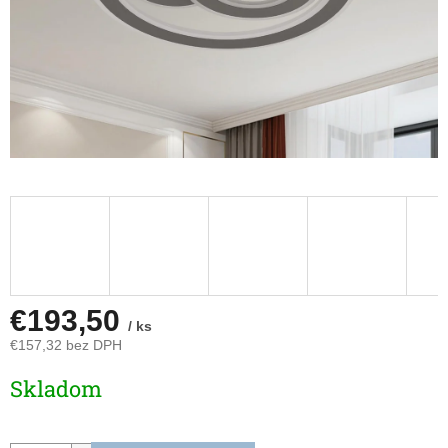
€193,50
/ ks
€157,32 bez DPH
Jednotková
Skladom
cena: