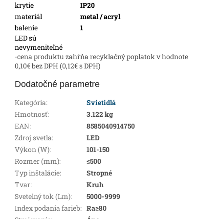
krytie
IP20
materiál
metal / acryl
balenie
1
LED sú
nevymeniteľné
-cena produktu zahŕňa recyklačný poplatok v hodnote
0,10€ bez DPH (0,12€ s DPH)
Dodatočné parametre
Kategória
:
Svietidlá
Hmotnosť
:
3.122 kg
EAN
:
8585040914750
Zdroj svetla
:
LED
Výkon (W)
:
101-150
Rozmer (mm)
:
≤500
Typ inštalácie
:
Stropné
Tvar
:
Kruh
Svetelný tok (Lm)
:
5000-9999
Index podania farieb
:
Ra≥80