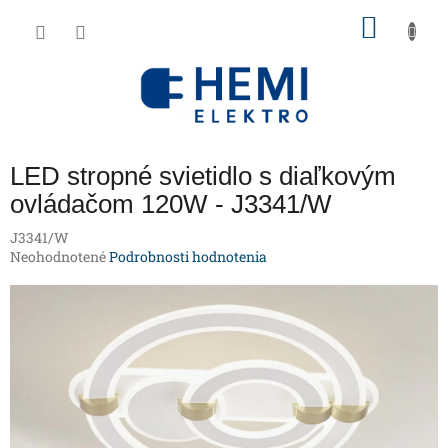
Prejsť
NÁKU
na
obsah
KOŠÍK
LED stropné svietidlo s diaľkovým
ovládačom 120W - J3341/W
J3341/W
Priemerné
Neohodnotené
Podrobnosti hodnotenia
hodnotenie
produktu
je
0,0
z
5
hviezdičiek.