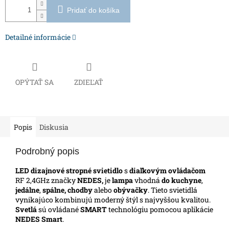
Pridať do košíka
Detailné informácie
OPÝTAŤ SA
ZDIEĽAŤ
Popis
Diskusia
Podrobný popis
LED dizajnové stropné svietidlo
s
diaľkovým ovládačom
RF 2,4GHz značky
NEDES,
je
lampa
vhodná
do kuchyne
,
jedálne
,
spálne, chodby
alebo
obývačky
. Tieto svietidlá
vynikajúco kombinujú moderný štýl s najvyššou kvalitou.
Svetlá
sú ovládané
SMART
technológiu pomocou aplikácie
NEDES Smart
.