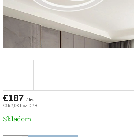
€187
/ ks
€152,03 bez DPH
Jednotková
Skladom
cena: