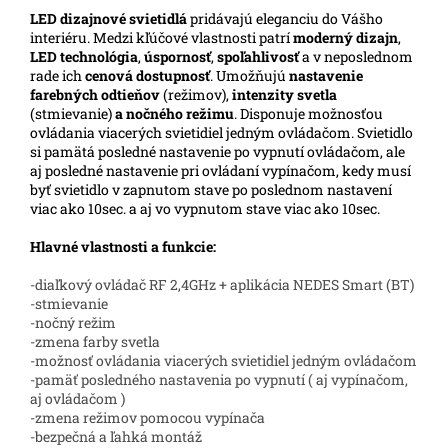
LED
dizajnové svietidlá
pridávajú eleganciu do Vášho
interiéru. Medzi kľúčové vlastnosti patrí
moderný dizajn
,
LED technológia
,
úspornosť
,
spoľahlivosť
a v neposlednom
rade ich
cenová dostupnosť
. Umožňujú
nastavenie
farebných odtieňov
(režimov),
intenzity svetla
(stmievanie)
a nočného režimu
. Disponuje možnosťou
ovládania viacerých svietidiel jedným ovládačom. Svietidlo
si pamätá posledné nastavenie po vypnutí ovládačom, ale
aj posledné nastavenie pri ovládaní vypínačom, kedy musí
byť svietidlo v zapnutom stave po poslednom nastavení
viac ako 10sec. a aj vo vypnutom stave viac ako 10sec.
Hlavné vlastnosti a funkcie:
-diaľkový ovládač RF 2,4GHz + aplikácia NEDES Smart (BT)
-stmievanie
-nočný režim
-zmena farby svetla
-možnosť ovládania viacerých svietidiel jedným ovládačom
-pamäť posledného nastavenia po vypnutí ( aj vypínačom,
aj ovládačom )
-zmena režimov pomocou vypínača
-bezpečná a ľahká montáž