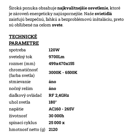
Široká ponuka obsahuje
najkvalitnejšie osvetlenie
, ktoré
je zároveň energeticky najúspornejšie. Naše
svietidlá
zaisťujú bezpečnú, ľahkú a bezproblémovú inštaláciu, preto
sú obľúbené na celom
svete
.
TECHNICKÉ
PARAMETRE
spotreba
120W
svetelný tok
9700Lm
rozmer (mm)
499x470x155
chromatičnosť
3000K - 6500K
(farba svetla)
stmievanie
áno
nočný režim
áno
diaľkový ovládač
RF 2,4GHz
uhol svetla
180°
napätie
AC160 - 265V
životnosť
30 000h
spínací cyklus
25 000 x
hmotnosť netto (g)
2120