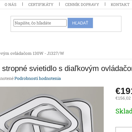
O NÁS
CERTIFIKÁTY
CENNÍK DOPRAVY
KONTAKT
HĽADAŤ
aľkovým ovládačom 130W - J1327/W
stropné svietidlo s diaľkovým ovláda
rné
notené
Podrobnosti hodnotenia
enie
€19
tu
€156,02
Jednotk
Skla
cena:
iek.