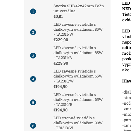
LED 
Svorka SUB 42x42mm FeZn
NED
univerzálna
Tiet
€0,81
ovl
LED závesné svietidlo s
diaľkovým ovládačom 85W
LED
- TA2311/W
vlas
€229,90
nepo
odt
LED závesné svietidlo s
diaľkovým ovládačom 85W
možn
- TA2311/B
posl
€229,90
vypí
ako 
LED závesné svietidlo s
diaľkovým ovládačom 65W
Hlav
- TA2310/W
€194,90
-dia
LED závesné svietidlo s
-stm
diaľkovým ovládačom 65W
-noč
- TA2310/B
-zme
€194,90
-mož
LED stropné svietidlo s
-pam
diaľkovým ovládačom 90W
-zm
- TB1313/W
-bez