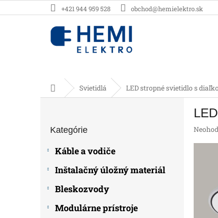
Prejsť
+421 944 959 528
obchod@hemielektro.sk
na
obsah
Domov
Svietidlá
LED stropné svietidlo s di
B
LED 
o
Preskočiť
č
Prieme
Neohod
Kategórie
kategórie
n
hodnot
ý
produk
Káble a vodiče
p
je
0,0
a
Inštalačný úložný materiál
z
n
5
e
Bleskozvody
hviezdič
l
Modulárne prístroje