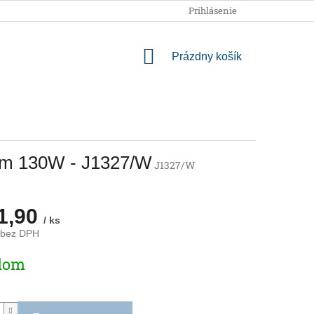
OBCHODNÉ PODMIENKY
PODMIENKY OCHRANY OSOBNÝCH
Prihlásenie
NÁKUPNÝ
Prázdny košík
KOŠÍK
čom 130W - J1327/W
J1327/W
1,90
/ ks
 bez DPH
ová
dom