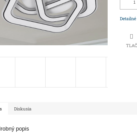
Detailné
TLA
s
Diskusia
robný popis