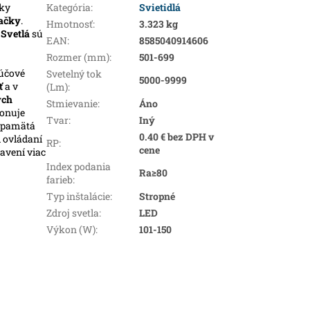
ky
Kategória
:
Svietidlá
ačky
.
Hmotnosť
:
3.323 kg
.
Svetlá
sú
EAN
:
8585040914606
Rozmer (mm)
:
501-699
ľúčové
Svetelný tok
5000-9999
ť
a v
(Lm)
:
ých
Stmievanie
:
Áno
ponuje
Tvar
:
Iný
i pamätá
0.40 € bez DPH v
i ovládaní
RP
:
cene
avení viac
Index podania
Ra≥80
farieb
:
Typ inštalácie
:
Stropné
Zdroj svetla
:
LED
Výkon (W)
:
101-150