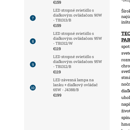
€159
LED stropné svietidlo s
Širo
diaľkovým ovládačom 90W
najú
- TB1313/B
inšt
€159
TE
LED stropné svietidlo s
diaľkovým ovládačom 95W
PA
- TB1312/W
spot
€119
svet
LED stropné svietidlo s
roz
diaľkovým ovládačom 95W
chro
- TB1312/B
svet
€119
stmi
LED závesná lampa na
nočn
lanku + diaľkový ovládač
65W - J4388/B
diaľ
€199
uhol
napä
živo
spín
hmot