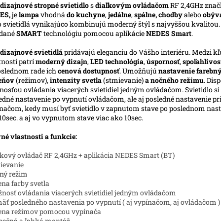
dizajnové stropné svietidlo
s
diaľkovým ovládačom
RF 2,4GHz znač
ES,
je
lampa
vhodná
do kuchyne
,
jedálne
,
spálne, chodby
alebo
obýv
o svietidlá vynikajúco kombinujú moderný štýl s najvyššou kvalitou
ádané
SMART
technológiu pomocou aplikácie
NEDES Smart
.
dizajnové svietidlá
pridávajú eleganciu do Vášho interiéru. Medzi k
tnosti patrí
moderný dizajn
,
LED technológia
,
úspornosť
,
spoľahlivos
slednom rade ich
cenová dostupnosť
. Umožňujú
nastavenie farebn
ieňov
(režimov),
intenzity svetla
(stmievanie)
a nočného režimu
. Dis
osťou ovládania viacerých svietidiel jedným ovládačom. Svietidlo s
edné nastavenie po vypnutí ovládačom, ale aj posledné nastavenie pr
načom, kedy musí byť svietidlo v zapnutom stave po poslednom nast
10sec. a aj vo vypnutom stave viac ako 10sec.
né vlastnosti a funkcie:
ľkový ovládač RF 2,4GHz + aplikácia NEDES Smart (BT)
ievanie
ný režim
na farby svetla
nosť ovládania viacerých svietidiel jedným ovládačom
äť posledného nastavenia po vypnutí ( aj vypínačom, aj ovládačom )
ena režimov pomocou vypínača
pečná a ľahká montáž