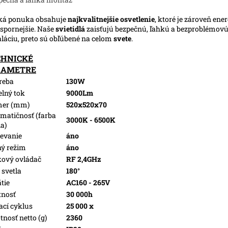
ká ponuka obsahuje
najkvalitnejšie osvetlenie
, ktoré je zároveň ene
spornejšie. Naše
svietidlá
zaisťujú bezpečnú, ľahkú a bezproblémov
aláciu, preto sú obľúbené na celom
svete
.
CHNICKÉ
RAMETRE
reba
130W
elný tok
9000Lm
mer (mm)
520x520x70
matičnosť (farba
3000K - 6500K
la)
evanie
áno
ý režim
áno
kový ovládač
RF 2,4GHz
 svetla
180°
tie
AC160 - 265V
tnosť
30 000h
ací cyklus
25 000 x
nosť netto (g)
2360