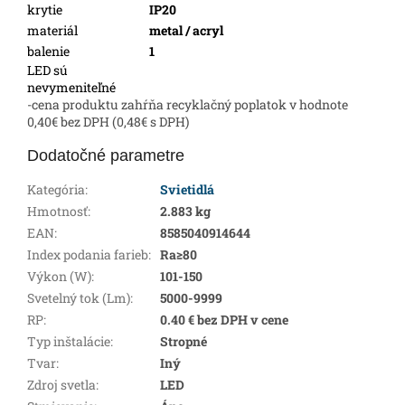
krytie
IP20
materiál
metal / acryl
balenie
1
LED sú
nevymeniteľné
-cena produktu zahŕňa recyklačný poplatok v hodnote
0,40€ bez DPH (0,48€ s DPH)
Dodatočné parametre
Kategória
:
Svietidlá
Hmotnosť
:
2.883 kg
EAN
:
8585040914644
Index podania farieb
:
Ra≥80
Výkon (W)
:
101-150
Svetelný tok (Lm)
:
5000-9999
RP
:
0.40 € bez DPH v cene
Typ inštalácie
:
Stropné
Tvar
:
Iný
Zdroj svetla
:
LED