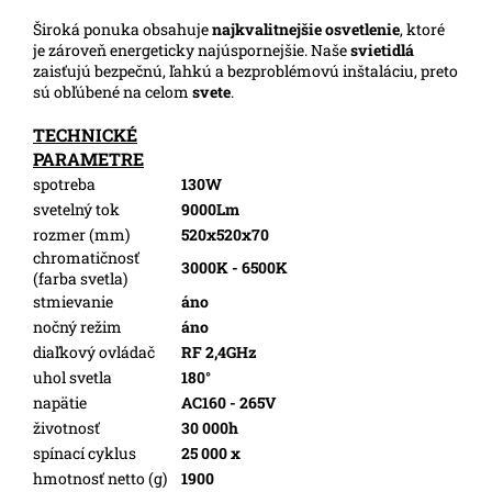
Široká ponuka obsahuje
najkvalitnejšie osvetlenie
, ktoré
je zároveň energeticky najúspornejšie. Naše
svietidlá
zaisťujú bezpečnú, ľahkú a bezproblémovú inštaláciu, preto
sú obľúbené na celom
svete
.
TECHNICKÉ
PARAMETRE
spotreba
130W
svetelný tok
9000Lm
rozmer (mm)
520x520x70
chromatičnosť
3000K - 6500K
(farba svetla)
stmievanie
áno
nočný režim
áno
diaľkový ovládač
RF 2,4GHz
uhol svetla
180°
napätie
AC160 - 265V
životnosť
30 000h
spínací cyklus
25 000 x
hmotnosť netto (g)
1900