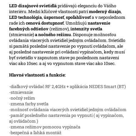
LED
dizajnové svietidlá
pridávajú eleganciu do Vášho
interiéru. Medzi kľúčové vlastnosti patrí
moderný dizajn
,
LED technológia
,
úspornosť
,
spoľahlivosť
a v neposlednom
rade ich
cenová dostupnosť
. Umožňujú
nastavenie
farebných odtieňov
(režimov),
intenzity svetla
(stmievanie)
a nočného režimu
. Disponuje možnosťou
ovládania viacerých svietidiel jedným ovládačom. Svietidlo
si pamätá posledné nastavenie po vypnutí ovládačom, ale
aj posledné nastavenie pri ovládaní vypínačom, kedy musí
byť svietidlo v zapnutom stave po poslednom nastavení
viac ako 10sec. a aj vo vypnutom stave viac ako 10sec.
Hlavné vlastnosti a funkcie:
-diaľkový ovládač RF 2,4GHz + aplikácia NEDES Smart (BT)
-stmievanie
-nočný režim
-zmena farby svetla
-možnosť ovládania viacerých svietidiel jedným ovládačom
-pamäť posledného nastavenia po vypnutí ( aj vypínačom,
aj ovládačom )
-zmena režimov pomocou vypínača
-bezpečná a ľahká montáž