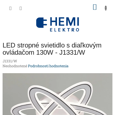
Prejsť
NÁKU
na
obsah
KOŠÍK
LED stropné svietidlo s diaľkovým
ovládačom 130W - J1331/W
J1331/W
Priemerné
Neohodnotené
Podrobnosti hodnotenia
hodnotenie
produktu
je
0,0
z
5
hviezdičiek.