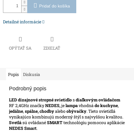
Pridať do košíka
Detailné informácie
OPÝTAŤ SA
ZDIEĽAŤ
Popis
Diskusia
Podrobný popis
LED dizajnové stropné svietidlo
s
diaľkovým ovládačom
RF 2,4GHz značky
NEDES,
je
lampa
vhodná
do kuchyne
,
jedálne
,
spálne, chodby
alebo
obývačky
. Tieto svietidlá
vynikajúco kombinujú moderný štýl s najvyššou kvalitou.
Svetlá
sú ovládané
SMART
technológiu pomocou aplikácie
NEDES Smart
.