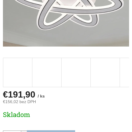
€191,90
/ ks
€156,02 bez DPH
Jednotková
Skladom
cena: