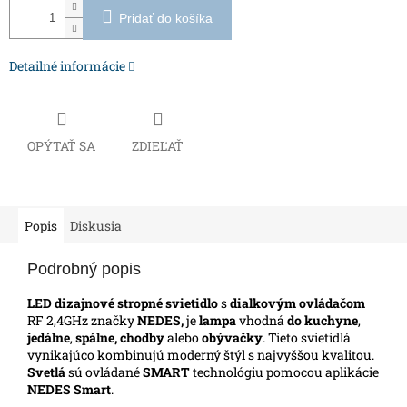
Pridať do košíka
Detailné informácie
OPÝTAŤ SA
ZDIEĽAŤ
Popis
Diskusia
Podrobný popis
LED dizajnové stropné svietidlo
s
diaľkovým ovládačom
RF 2,4GHz značky
NEDES,
je
lampa
vhodná
do kuchyne
,
jedálne
,
spálne, chodby
alebo
obývačky
. Tieto svietidlá
vynikajúco kombinujú moderný štýl s najvyššou kvalitou.
Svetlá
sú ovládané
SMART
technológiu pomocou aplikácie
NEDES Smart
.