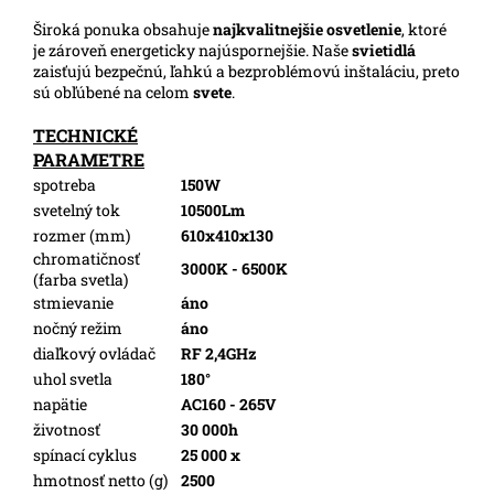
Široká ponuka obsahuje
najkvalitnejšie osvetlenie
, ktoré
je zároveň energeticky najúspornejšie. Naše
svietidlá
zaisťujú bezpečnú, ľahkú a bezproblémovú inštaláciu, preto
sú obľúbené na celom
svete
.
TECHNICKÉ
PARAMETRE
spotreba
150W
svetelný tok
10500Lm
rozmer (mm)
610x410x130
chromatičnosť
3000K - 6500K
(farba svetla)
stmievanie
áno
nočný režim
áno
diaľkový ovládač
RF 2,4GHz
uhol svetla
180°
napätie
AC160 - 265V
životnosť
30 000h
spínací cyklus
25 000 x
hmotnosť netto (g)
2500