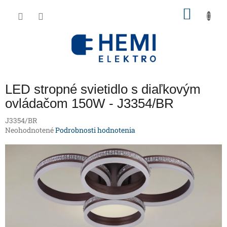
Prejsť
NÁKU
na
obsah
KOŠÍK
LED stropné svietidlo s diaľkovým
ovládačom 150W - J3354/BR
J3354/BR
Priemerné
Neohodnotené
Podrobnosti hodnotenia
hodnotenie
produktu
je
0,0
z
5
hviezdičiek.