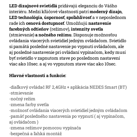
LED
dizajnové svietidlá
pridávajú eleganciu do Vášho
interiéru. Medzi kľúčové vlastnosti patrí
moderný dizajn
,
LED technológia
,
úspornosť
,
spoľahlivosť
a v neposlednom
rade ich
cenová dostupnosť
. Umožňujú
nastavenie
farebných odtieňov
(režimov),
intenzity svetla
(stmievanie)
a nočného režimu
. Disponuje možnosťou
ovládania viacerých svietidiel jedným ovládačom. Svietidlo
si pamätá posledné nastavenie po vypnutí ovládačom, ale
aj posledné nastavenie pri ovládaní vypínačom, kedy musí
byť svietidlo v zapnutom stave po poslednom nastavení
viac ako 10sec. a aj vo vypnutom stave viac ako 10sec.
Hlavné vlastnosti a funkcie:
-diaľkový ovládač RF 2,4GHz + aplikácia NEDES Smart (BT)
-stmievanie
-nočný režim
-zmena farby svetla
-možnosť ovládania viacerých svietidiel jedným ovládačom
-pamäť posledného nastavenia po vypnutí ( aj vypínačom,
aj ovládačom )
-zmena režimov pomocou vypínača
-bezpečná a ľahká montáž