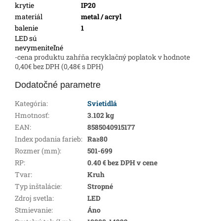
krytie
IP20
materiál
metal / acryl
balenie
1
LED sú
nevymeniteľné
-cena produktu zahŕňa recyklačný poplatok v hodnote
0,40€ bez DPH (0,48€ s DPH)
Dodatočné parametre
Kategória
:
Svietidlá
Hmotnosť
:
3.102 kg
EAN
:
8585040915177
Index podania farieb
:
Ra≥80
Rozmer (mm)
:
501-699
RP
:
0.40 € bez DPH v cene
Tvar
:
Kruh
Typ inštalácie
:
Stropné
Zdroj svetla
:
LED
Stmievanie
:
Áno