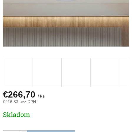
€266,70
/ ks
€216,83 bez DPH
Jednotková
Skladom
cena: